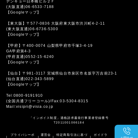
デンキョー日本橋ビル２Ｆ
(大阪直通)06-6533-7188
【Googleマップ】
【東大阪】〒577-0836 大阪府東大阪市渋川町4-2-11
(東大阪直通)06-6736-5300
【Googleマップ】
【甲府】〒400-0074 山梨県甲府市千塚3-4-19
GA甲府第4-3
(甲府直通)0552-15-6240
【Googleマップ】
【仙台】〒981-3117 宮城県仙台市泉区市名坂字万吉前23-1
(仙台直通)022-343-5899
【Googleマップ】
Tel:0800-9191910
(全国共通フリーコール)/Fax:03-5304-8315
Mail:visipri@visia.co.jp
「インボイス制度」適格請求書発行事業者登録番号
T2011001066184
プライバシーポ
運営会
特定商取引法に基づ
ガイドラ
|
|
|
|
お問合せ