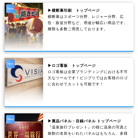
New
▶横断幕印刷 トップページ
横断幕はスポーツ分野、レジャー分野、広
告・販促分野など、用途が幅広い商品です。
種類も多数ご用意しております。
New
▶ロゴ看板 トップページ
ロゴ看板は企業ブランディングにおける不可
欠なツールです！ビジプリではお客様のロゴ
に合わせてカットも可能です！
New
▶賞品パネル・目録パネル トップページ
『温泉旅行プレゼント』の様に温泉の写真と
旅館の名前をいれたパネルはもちろん、多様