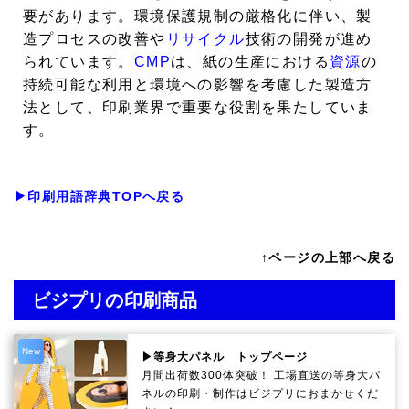
要があります。環境保護規制の厳格化に伴い、製
造プロセスの改善や
リサイクル
技術の開発が進め
られています。
CMP
は、紙の生産における
資源
の
持続可能な利用と環境への影響を考慮した製造方
法として、印刷業界で重要な役割を果たしていま
す。
▶印刷用語辞典TOPへ戻る
↑ページの上部へ戻る
ビジプリの印刷商品
New
▶等身大パネル トップページ
月間出荷数300体突破！ 工場直送の等身大パ
ネルの印刷・制作は
ビジプリ
におまかせくだ