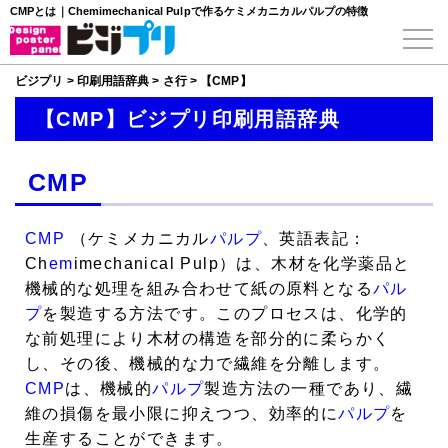
CMPとは｜Chemimechanical Pulpで作るケミメカニカルパルプの特徴
ビジプリ
>
印刷用語辞典
>
さ行
>
【CMP】
【CMP】ビジプリ印刷用語辞典
CMP
CMP
（ケミメカニカル
パルプ
、英語表記：
Ch
em
imechanical Pulp）は、木材を化学薬品と
機械的な処理を組み合わせて紙の原料となる
パル
プ
を製造する方法です。このプロセスは、化学的
な前処理により木材の構造を部分的に柔らかく
し、その後、機械的な力で繊維を分離します。
CMP
は、機械的
パルプ
製造方法の一種であり、繊
維の損傷を最小限に抑えつつ、効率的に
パルプ
を
生産することができます。