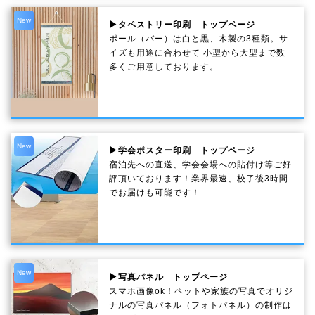
New
▶タペストリー印刷 トップページ
ポール（バー）は白と黒、木製の3種類。サ
イズも用途に合わせて 小型から大型まで数
多くご用意しております。
New
▶学会ポスター印刷 トップページ
宿泊先への直送、学会会場への貼付け等ご好
評頂いております！業界最速、校了後3時間
でお届けも可能です！
New
▶写真パネル トップページ
スマホ画像ok！ペットや家族の写真でオリジ
ナルの写真パネル（フォトパネル）の制作は