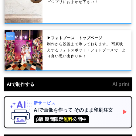
ビジプリにおまかせ下さい！
New
▶フォトブース トップページ
制作から設置まで承っております。 写真映
えするフォトスポット・フォトブースで、よ
り良い思い出作りを！
AIで制作する
AI print
新サービス
AIで画像を作って
そのまま印刷注文
▶
β版 期間限定
無料
公開中