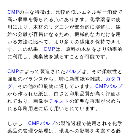
CMP
の主な特徴は、比較的低いエネルギー消費で
高い収率を得られる点にあります。化学薬品の使
用により、木材のリグニンが部分的に溶解し、繊
維の分離が容易になるため、機械的な力だけを用
いる方法に比べて、より多くの繊維を保持できま
す。この結果、
CMP
は、原料の木材をより効率的
に利用し、廃棄物を減らすことが可能です。
CMP
によって製造された
パルプ
は、その柔軟性と
強度のバランスから、特に新聞紙や雑誌、
カタロ
グ
、その他の印刷物に適しています。
CMP
パルプ
から作られた紙は、白さと印刷品質が高く評価さ
れており、画像や
テキスト
の鮮明な再現が求めら
れる印刷用途に広く用いられています。
しかし、
CMP
パルプ
の製造過程で使用される化学
薬品の管理や処理は、環境への影響を考慮する必