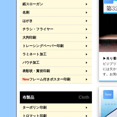
紙スローガン
名刺
はがき
チラシ・フライヤー
大判印刷
トレーシングペーパー印刷
ラミネート加工
▶吊り看
パウチ加工
ビジプリ
には欠か
表彰状・賞状印刷
す。お気
New
フレーム付きポスター印刷
New
布製品
Cloth
ターポリン印刷
トロマット印刷