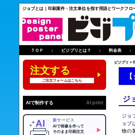
ジョブとは｜印刷案件・注文単位を指す用語とワークフロ
ＴＯＰ
ビジプリとは？
料金表
|
|
|
ビジプリ
>
注文する
【
ご注文フォームはこちら
ジ
AIで制作する
AI print
ジョ
新サービス
ョブ
AIで画像を作って
▶
物の
そのまま印刷注文