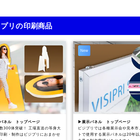
ジプリの印刷商品
New
パネル トップページ
▶展示パネル トップページ
数300体突破！ 工場直送の等身大
ビジプリでは各種展示会や見本市
印刷・制作は
ビジプリ
におまかせ
トで使用する展示パネルは20年