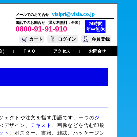
visipri@visia.co.jp
メールでのお問合せ
電話でのお問合せ（通話料無料：全国）
24時間
0800-91-91-910
年中無休
カート
ログイン
会員登録
タ)
ＦＡＱ
アクセス
お問合せ
|
|
|
ロジェクトや注文を指す用語です。一つの
ジ
のデザイン、
テキスト
、画像などを含む印刷
ット
、ポスター、書籍、雑誌、パッケージン