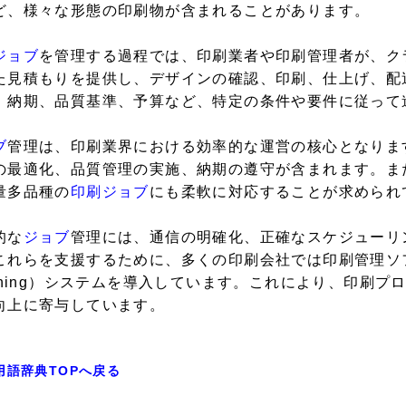
ど、様々な形態の印刷物が含まれることがあります。
ジョブ
を管理する過程では、印刷業者や印刷管理者が、ク
た見積もりを提供し、デザインの確認、印刷、仕上げ、配
、納期、品質基準、予算など、特定の条件や要件に従って
ブ
管理は、印刷業界における効率的な運営の核心となりま
の最適化、品質管理の実施、納期の遵守が含まれます。ま
量多品種の
印刷ジョブ
にも柔軟に対応することが求められ
的な
ジョブ
管理には、通信の明確化、正確なスケジューリ
れらを支援するために、多くの印刷会社では印刷管理ソフトウェアや
anning）システムを導入しています。これにより、印刷
向上に寄与しています。
用語辞典TOPへ戻る