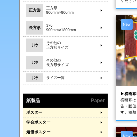
ください
正方形
正方形
900mm×900mm
New
3×6
長方形
900mm×1800mm
その他の
ﾘﾝｸ
正方形サイズ
その他の
ﾘﾝｸ
長方形サイズ
ﾘﾝｸ
サイズ一覧
▶横断幕
横断幕は
紙製品
Paper
告・販促
す。種類
ポスター
学会ポスター
短冊ポスター
New