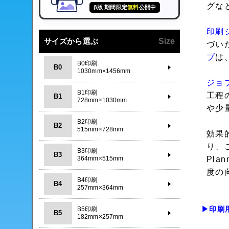
グな
β版 期間限定
無料
公開中
印刷
サイズから選ぶ
Size
づい
ブ
は
B0印刷
B0
1030mm×1456mm
ジョ
B1印刷
工程
B1
728mm×1030mm
や少
B2印刷
B2
515mm×728mm
効果
り、こ
B3印刷
B3
364mm×515mm
Pl
度の
B4印刷
B4
257mm×364mm
▶印刷
B5印刷
B5
182mm×257mm