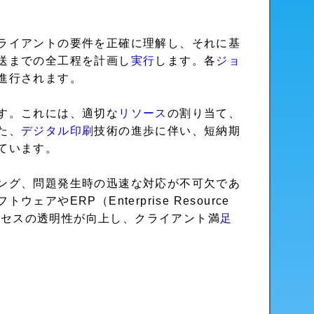
ライアントの要件を正確に理解し、それに基
送までの全工程を計画し
実行
します。各
ジョ
進行されます。
す。これには、適切な
リソース
の割り当て、
た、
デジタル印刷
技術の進歩に伴い、短納期
ています。
ング、問題発生時の迅速な対応が不可欠であ
ERP（Enterprise Resource
プロセスの透明性が向上し、クライアント満
足