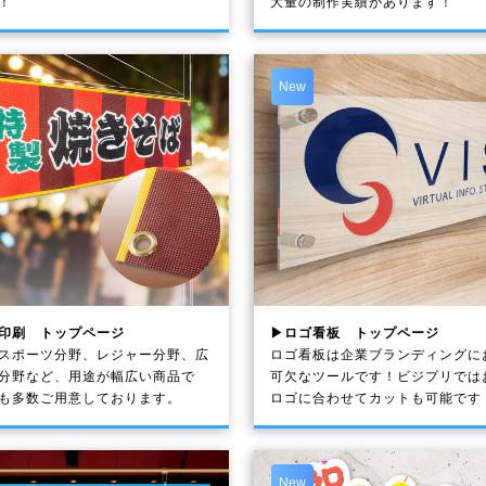
！
大量の制作実績があります！
New
印刷 トップページ
▶ロゴ看板 トップページ
スポーツ分野、レジャー分野、広
ロゴ看板は企業ブランディングに
分野など、用途が幅広い商品で
可欠なツールです！ビジプリでは
も多数ご用意しております。
ロゴに合わせてカットも可能です
New