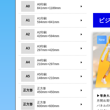
A0印刷
A0
841mm×1189mm
A1印刷
ビ
A1
594mm×841mm
A2印刷
A2
420mm×594mm
New
A3印刷
A3
297mm×420mm
A4印刷
A4
210mm×297mm
A5印刷
A5
148mm×210mm
正方形
正方形
450mm×450mm
▶等身大
月間出荷
正方形
正方形
パネルの
600mm×600mm