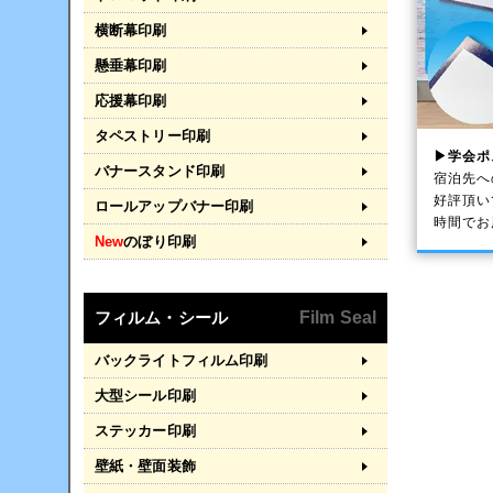
横断幕印刷
懸垂幕印刷
応援幕印刷
タペストリー印刷
▶学会ポ
バナースタンド印刷
宿泊先へ
好評頂い
ロールアップバナー印刷
時間でお
New
のぼり印刷
フィルム・シール
Film Seal
バックライトフィルム印刷
大型シール印刷
ステッカー印刷
壁紙・壁面装飾