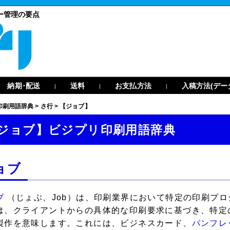
ー管理の要点
納期･配送
送料
お支払方法
入稿方法(デー
|
|
|
印刷用語辞典
>
さ行
>
【ジョブ】
ジョブ】ビジプリ印刷用語辞典
ョブ
ブ
（じょぶ、Job）は、印刷業界において特定の印刷プ
は、クライアントからの具体的な印刷要求に基づき、特定
製作を意味します。これには、ビジネスカード、
パンフレ