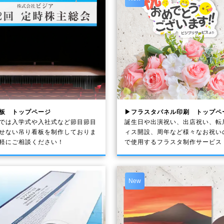
板 トップページ
▶フラスタパネル印刷 トップペ
では入学式や入社式など節目節目
誕生日や出演祝い、出店祝い、転
せない吊り看板を制作しておりま
ィス開設、周年など様々なお祝い
軽にご相談ください！
で使用するフラスタ制作サービス
New