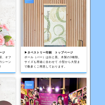
ージ
▶タペストリー印刷 トップページ
居、オフ
ポール（バー）は白と黒、木製の3種類。
のシーン
サイズも用途に合わせて 小型から大型ま
！
で数多くご用意しております。
New