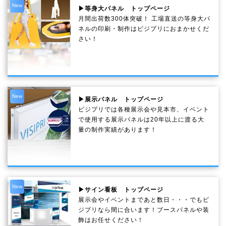
New
▶等身大パネル トップページ
月間出荷数300体突破！ 工場直送の等身大パ
ネルの印刷・制作は
ビジプリ
におまかせくだ
さい！
New
▶展示パネル トップページ
ビジプリでは各種展示会や見本市、イベント
で使用する展示パネルは20年以上に渡る大
量の制作実績があります！
New
▶サイン看板 トップページ
展示会やイベントまであと数日・・・でもビ
ジプリなら間に合います！ブースパネルや装
飾はお任せください！