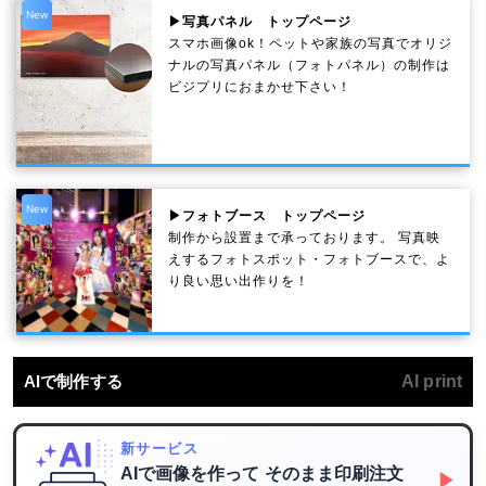
New
▶写真パネル トップページ
スマホ画像ok！ペットや家族の写真でオリジ
ナルの写真パネル（フォトパネル）の制作は
ビジプリにおまかせ下さい！
New
▶フォトブース トップページ
制作から設置まで承っております。 写真映
えするフォトスポット・フォトブースで、よ
り良い思い出作りを！
AIで制作する
AI print
新サービス
AIで画像を作って
そのまま印刷注文
▶