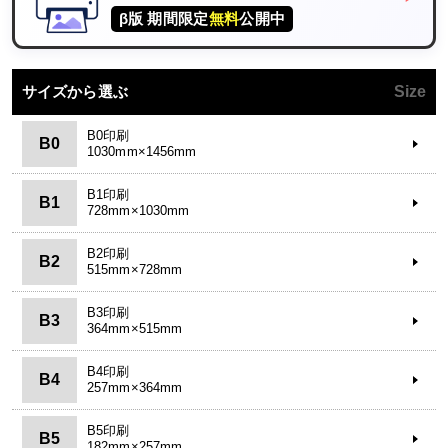
β版 期間限定
無料
公開中
サイズから選ぶ
Size
B0印刷
B0
1030mm×1456mm
B1印刷
B1
728mm×1030mm
B2印刷
B2
515mm×728mm
B3印刷
B3
364mm×515mm
B4印刷
B4
257mm×364mm
B5印刷
B5
182mm×257mm