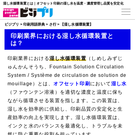
湿し水循環装置とは｜オフセット印刷の湿し水を温度・濃度管理し品質を安定化
ビジプリ
>
印刷用語辞典
>
さ行
>
【湿し水循環装置】
印刷業界における湿し水循環装置と
は？
印刷業界における
湿し水循環装置
（しめしみずじ
ゅんかんそうち、
Fountain Solution Circulation
System
/
Système de circulation de solution de
mouillage
）とは、
オフセット印刷
において
湿し水
（ファウンテン溶液）を適切な濃度と温度に保ち
ながら循環させる装置を指します。この装置は、
湿し水を効率的に供給し、印刷品質の安定化と生
産効率の向上を実現します。湿し水循環装置は、
インクと水のバランスを最適化し、トラブルを未
然に防ぐ重要な役割を担っています。