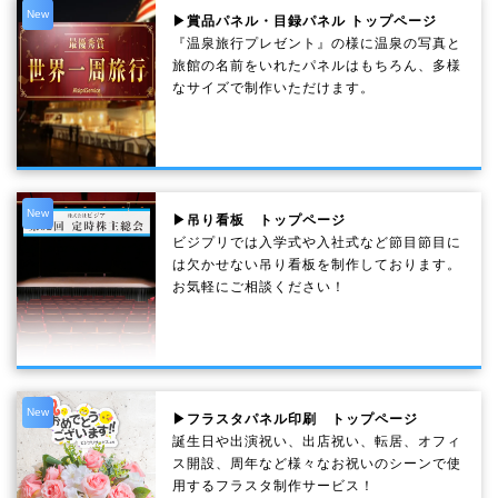
New
▶賞品パネル・目録パネル トップページ
『温泉旅行プレゼント』の様に温泉の写真と
旅館の名前をいれたパネルはもちろん、多様
なサイズで制作いただけます。
New
▶吊り看板 トップページ
ビジプリでは入学式や入社式など節目節目に
は欠かせない吊り看板を制作しております。
お気軽にご相談ください！
New
▶フラスタパネル印刷 トップページ
誕生日や出演祝い、出店祝い、転居、オフィ
ス開設、周年など様々なお祝いのシーンで使
用するフラスタ制作サービス！