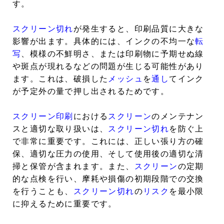
す。
スクリーン切れ
が発生すると、印刷品質に大きな
影響が出ます。具体的には、インクの不均一な
転
写
、模様の不鮮明さ、または印刷物に予期せぬ線
や斑点が現れるなどの問題が生じる可能性があり
ます。これは、破損した
メッシュ
を
通し
てインク
が予定外の量で押し出されるためです。
スクリーン印刷
における
スクリーン
のメンテナン
スと適切な取り扱いは、
スクリーン切れ
を防ぐ上
で非常に重要です。これには、正しい張り方の確
保、適切な圧力の使用、そして使用後の適切な清
掃と保管が含まれます。また、
スクリーン
の定期
的な点検を行い、摩耗や損傷の初期段階での交換
を行うことも、
スクリーン切れ
の
リスク
を最小限
に抑えるために重要です。