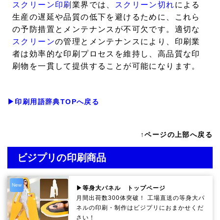
スクリーン印刷
業界では、
スクリーン切れ
による
生産の遅延や品質の低下を避けるために、これら
の予防措置とメンテナンスが不可欠です。適切な
スクリーン
の管理とメンテナンスにより、印刷業
者は効率的な印刷プロセスを維持し、高品質な印
刷物を一貫して提供することが可能になります。
▶印刷用語辞典TOPへ戻る
↑ページの上部へ戻る
ビジプリの印刷商品
New
▶等身大パネル トップページ
月間出荷数300体突破！ 工場直送の等身大パ
ネルの印刷・制作は
ビジプリ
におまかせくだ
さい！