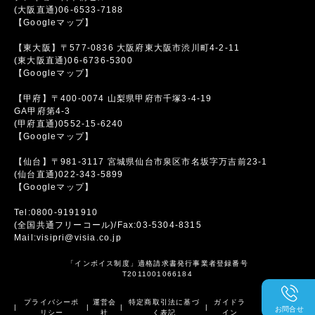
(大阪直通)06-6533-7188
【Googleマップ】
【東大阪】〒577-0836 大阪府東大阪市渋川町4-2-11
(東大阪直通)06-6736-5300
【Googleマップ】
【甲府】〒400-0074 山梨県甲府市千塚3-4-19
GA甲府第4-3
(甲府直通)0552-15-6240
【Googleマップ】
【仙台】〒981-3117 宮城県仙台市泉区市名坂字万吉前23-1
(仙台直通)022-343-5899
【Googleマップ】
Tel:0800-9191910
(全国共通フリーコール)/Fax:03-5304-8315
Mail:visipri@visia.co.jp
「インボイス制度」適格請求書発行事業者登録番号
T2011001066184
プライバシーポ
運営会
特定商取引法に基づ
ガイドラ
|
|
|
|
お問合せ
リシー
社
く表記
イン