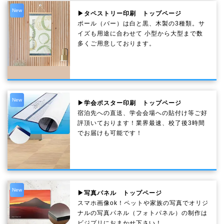
New
▶タペストリー印刷 トップページ
ポール（バー）は白と黒、木製の3種類。サ
イズも用途に合わせて 小型から大型まで数
多くご用意しております。
New
▶学会ポスター印刷 トップページ
宿泊先への直送、学会会場への貼付け等ご好
評頂いております！業界最速、校了後3時間
でお届けも可能です！
New
▶写真パネル トップページ
スマホ画像ok！ペットや家族の写真でオリジ
ナルの写真パネル（フォトパネル）の制作は
ビジプリにおまかせ下さい！