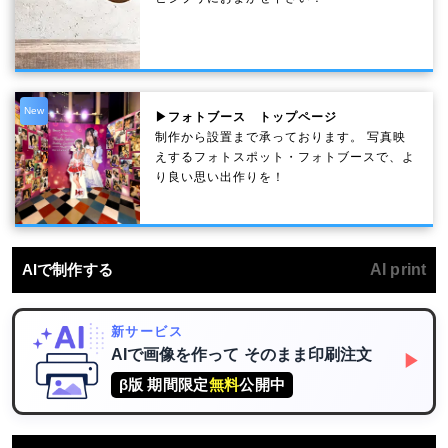
New
▶フォトブース トップページ
制作から設置まで承っております。 写真映
えするフォトスポット・フォトブースで、よ
り良い思い出作りを！
AIで制作する
AI print
新サービス
AIで画像を作って
そのまま印刷注文
▶
β版 期間限定
無料
公開中