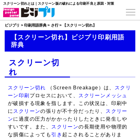
スクリーン切れとは｜スクリーン版の破れによる印刷不良と原因・対策
ビジプリ
>
印刷用語辞典
>
さ行
>
【スクリーン切れ】
【スクリーン切れ】ビジプリ印刷用語
辞典
スクリーン切
れ
スクリーン切れ
（Screen Breakage）は、
スクリ
ーン印刷
プロセスにおいて、
スクリーンメッシュ
が破損する現象を指します。この状況は、印刷中
に
スクリーン
の張りが不十分だったり、
スクリー
ン
に過度の圧力がかかったりしたときに発生しや
すいです。また、
スクリーン
の長期使用や物理的
な損傷によっても
引き
起こされることがありま