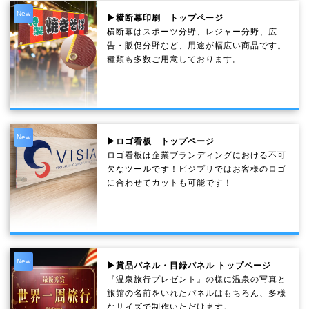
New
▶横断幕印刷 トップページ
横断幕はスポーツ分野、レジャー分野、広
告・販促分野など、用途が幅広い商品です。
種類も多数ご用意しております。
New
▶ロゴ看板 トップページ
ロゴ看板は企業ブランディングにおける不可
欠なツールです！ビジプリではお客様のロゴ
に合わせてカットも可能です！
New
▶賞品パネル・目録パネル トップページ
『温泉旅行プレゼント』の様に温泉の写真と
旅館の名前をいれたパネルはもちろん、多様
なサイズで制作いただけます。