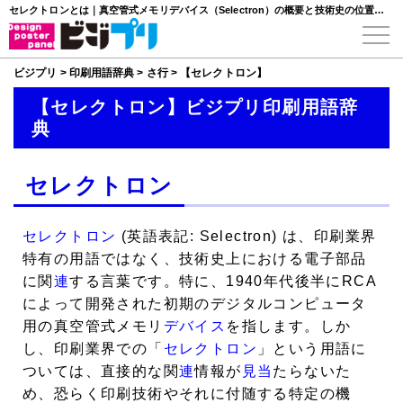
セレクトロンとは｜真空管式メモリデバイス（Selectron）の概要と技術史の位置づけ
ビジプリ
>
印刷用語辞典
>
さ行
>
【セレクトロン】
【セレクトロン】ビジプリ印刷用語辞
典
セレクトロン
セレクトロン
(英語表記: Selectron) は、印刷業界
特有の用語ではなく、技術史上における電子部品
に関
連
する言葉です。特に、1940年代後半にRCA
によって開発された初期のデジタルコンピュータ
用の真空管式メモリ
デバイス
を指します。しか
し、印刷業界での「
セレクトロン
」という用語に
ついては、直接的な関
連
情報が
見当
たらないた
め、恐らく印刷技術やそれに付随する特定の機