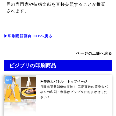
界の専門家や技術文献を直接参照することが推奨
されます。
▶印刷用語辞典TOPへ戻る
↑ページの上部へ戻る
ビジプリの印刷商品
New
▶等身大パネル トップページ
月間出荷数300体突破！ 工場直送の等身大パ
ネルの印刷・制作は
ビジプリ
におまかせくだ
さい！