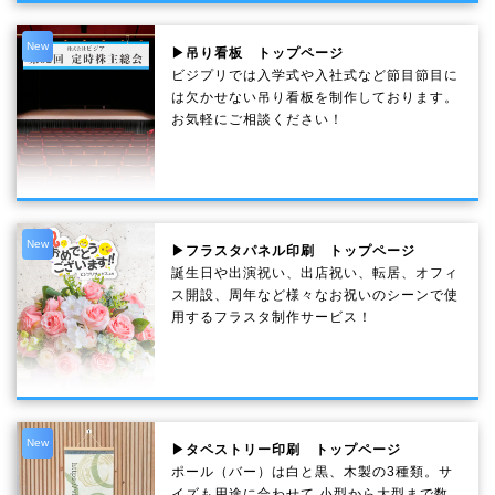
New
▶吊り看板 トップページ
ビジプリでは入学式や入社式など節目節目に
は欠かせない吊り看板を制作しております。
お気軽にご相談ください！
New
▶フラスタパネル印刷 トップページ
誕生日や出演祝い、出店祝い、転居、オフィ
ス開設、周年など様々なお祝いのシーンで使
用するフラスタ制作サービス！
New
▶タペストリー印刷 トップページ
ポール（バー）は白と黒、木製の3種類。サ
イズも用途に合わせて 小型から大型まで数