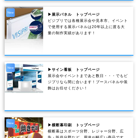
New
▶展示パネル トップページ
ビジプリでは各種展示会や見本市、イベント
で使用する展示パネルは20年以上に渡る大
量の制作実績があります！
New
▶サイン看板 トップページ
展示会やイベントまであと数日・・・でもビ
ジプリなら間に合います！ブースパネルや装
飾はお任せください！
New
▶横断幕印刷 トップページ
横断幕はスポーツ分野、レジャー分野、広
告・販促分野など、用途が幅広い商品です。