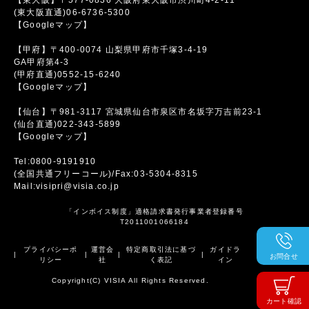
(東大阪直通)06-6736-5300
【Googleマップ】
【甲府】〒400-0074 山梨県甲府市千塚3-4-19
GA甲府第4-3
(甲府直通)0552-15-6240
【Googleマップ】
【仙台】〒981-3117 宮城県仙台市泉区市名坂字万吉前23-1
(仙台直通)022-343-5899
【Googleマップ】
Tel:0800-9191910
(全国共通フリーコール)/Fax:03-5304-8315
Mail:visipri@visia.co.jp
「インボイス制度」適格請求書発行事業者登録番号
T2011001066184
プライバシーポ
運営会
特定商取引法に基づ
ガイドラ
|
|
|
|
お問合せ
リシー
社
く表記
イン
Copyright(C) VISIA All Rights Reserved.
カート確認