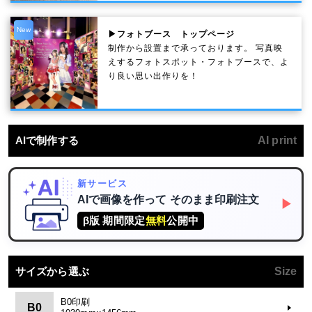
New
▶フォトブース トップページ
制作から設置まで承っております。 写真映
えするフォトスポット・フォトブースで、よ
り良い思い出作りを！
AIで制作する
AI print
新サービス
AIで画像を作って
そのまま印刷注文
▶
β版 期間限定
無料
公開中
サイズから選ぶ
Size
B0印刷
B0