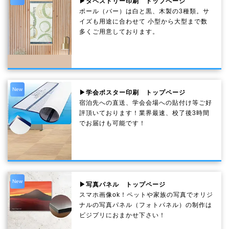
▶タペストリー印刷 トップページ
ポール（バー）は白と黒、木製の3種類。サ
イズも用途に合わせて 小型から大型まで数
多くご用意しております。
New
▶学会ポスター印刷 トップページ
宿泊先への直送、学会会場への貼付け等ご好
評頂いております！業界最速、校了後3時間
でお届けも可能です！
New
▶写真パネル トップページ
スマホ画像ok！ペットや家族の写真でオリジ
ナルの写真パネル（フォトパネル）の制作は
ビジプリにおまかせ下さい！