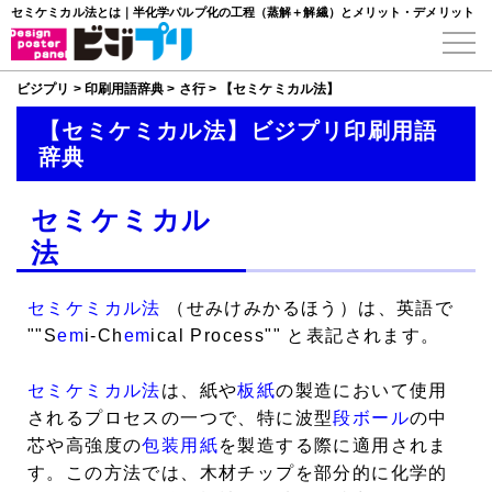
セミケミカル法とは｜半化学パルプ化の工程（蒸解＋解繊）とメリット・デメリット
ビジプリ
>
印刷用語辞典
>
さ行
>
【セミケミカル法】
【セミケミカル法】ビジプリ印刷用語
辞典
セミケミカル
法
セミケミカル法
（せみけみかるほう）は、英語で
""S
em
i-Ch
em
ical Process"" と表記されます。
セミケミカル法
は、紙や
板紙
の製造において使用
されるプロセスの一つで、特に波型
段ボール
の中
芯や高強度の
包装用紙
を製造する際に適用されま
す。この方法では、木材チップを部分的に化学的