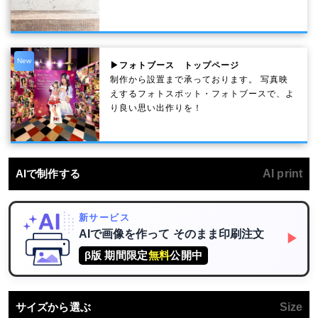
New
▶フォトブース トップページ
制作から設置まで承っております。 写真映
えするフォトスポット・フォトブースで、よ
り良い思い出作りを！
AIで制作する
AI print
新サービス
AIで画像を作って
そのまま印刷注文
▶
β版 期間限定
無料
公開中
サイズから選ぶ
Size