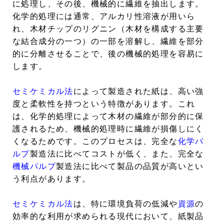
に処理し、その後、機械的に繊維を抽出します。
化学的処理には通常、アルカリ性溶液が用いら
れ、木材チップのリグニン（木材を構成する主要
な結合成分の一つ）の一部を溶解し、繊維を部分
的に分離させることで、後の機械的処理を容易に
します。
セミケミカル法
によって製造された紙は、高い強
度と柔軟性を持つという特徴があります。これ
は、化学的処理によって木材の繊維が部分的に保
護されるため、機械的処理時に繊維が損傷しにく
くなるためです。このプロセスは、完全な
化学パ
ルプ
製造法に比べてコストが低く、また、完全な
機械パルプ
製造法に比べて製品の品質が高いとい
う利点があります。
セミケミカル法
は、特に環境負荷の低減や
資源
の
効率的な利用が求められる現代において、紙製品