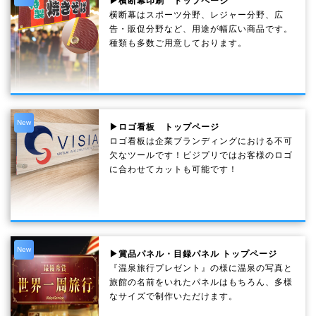
▶横断幕印刷 トップページ
横断幕はスポーツ分野、レジャー分野、広
告・販促分野など、用途が幅広い商品です。
種類も多数ご用意しております。
New
▶ロゴ看板 トップページ
ロゴ看板は企業ブランディングにおける不可
欠なツールです！ビジプリではお客様のロゴ
に合わせてカットも可能です！
New
▶賞品パネル・目録パネル トップページ
『温泉旅行プレゼント』の様に温泉の写真と
旅館の名前をいれたパネルはもちろん、多様
なサイズで制作いただけます。