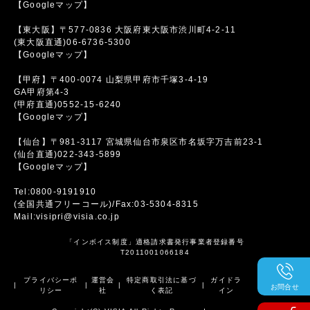
【Googleマップ】
【東大阪】〒577-0836 大阪府東大阪市渋川町4-2-11
(東大阪直通)06-6736-5300
【Googleマップ】
【甲府】〒400-0074 山梨県甲府市千塚3-4-19
GA甲府第4-3
(甲府直通)0552-15-6240
【Googleマップ】
【仙台】〒981-3117 宮城県仙台市泉区市名坂字万吉前23-1
(仙台直通)022-343-5899
【Googleマップ】
Tel:0800-9191910
(全国共通フリーコール)/Fax:03-5304-8315
Mail:visipri@visia.co.jp
「インボイス制度」適格請求書発行事業者登録番号
T2011001066184
プライバシーポ
運営会
特定商取引法に基づ
ガイドラ
|
|
|
|
お問合せ
リシー
社
く表記
イン