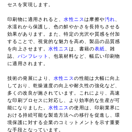
セスを実現します。
印刷物に適用されると、
水性ニス
は摩擦や
汚れ
、
水濡れから保護し、色の鮮やかさを長持ちさせる
効果があります。また、特定の光沢や質感を付加
することで、視覚的な魅力を高め、製品の品質感
を向上させます。
水性ニス
は、書籍の
表紙
、雑
誌、
パンフレット
、包装材料など、幅広い印刷物
に適用されます。
技術の発展により、
水性ニス
の性能は大幅に向上
しており、乾燥速度の向上や耐久性の強化など、
多くの改良が施されています。これにより、高速
な印刷プロセスに対応し、より効率的な生産が可
能になりました。
水性ニス
の使用は、印刷業界に
おける持続可能な製造方法への移行を促進し、環
境保護に対する企業のコミットメントを示す重要
な手段となっています。