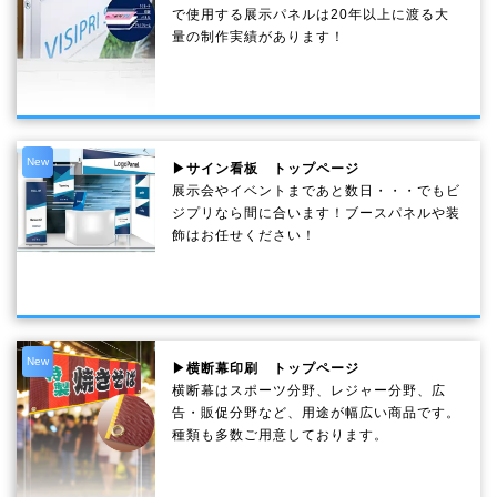
で使用する展示パネルは20年以上に渡る大
量の制作実績があります！
New
▶サイン看板 トップページ
展示会やイベントまであと数日・・・でもビ
ジプリなら間に合います！ブースパネルや装
飾はお任せください！
New
▶横断幕印刷 トップページ
横断幕はスポーツ分野、レジャー分野、広
告・販促分野など、用途が幅広い商品です。
種類も多数ご用意しております。