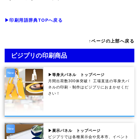
▶印刷用語辞典TOPへ戻る
↑ページの上部へ戻る
ビジプリの印刷商品
New
▶等身大パネル トップページ
月間出荷数300体突破！ 工場直送の等身大パ
ネルの印刷・制作は
ビジプリ
におまかせくだ
さい！
New
▶展示パネル トップページ
ビジプリでは各種展示会や見本市、イベント