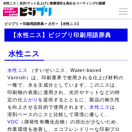
水性ニス｜光沢/マット仕上げと耐擦過性を高めるコーティングの基礎
ビジプリ
>
印刷用語辞典
>
さ行
>
【水性ニス】
【水性ニス】ビジプリ印刷用語辞典
水性ニス
水性ニス
（すいせいニス、Water-based
Varnish）は、印刷業界で使用される仕上げ材料の
一種で、水を主成分としています。このニスは、
印刷物の表面に適用され、光沢やマットなどの特
定の仕
上がり
を提供するとともに、製品の耐久性
を向上させる目的で使用されます。
水性ニス
は、
溶剤ベースのニスと比較して環境に優しく、
VOC
（揮発性有機化合物）の排出が少ないため、
作業環境を改善し、エコフレンドリーな印刷プロ