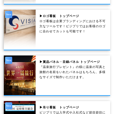
New
▶ロゴ看板 トップページ
ロゴ看板は企業ブランディングにおける不可
欠なツールです！ビジプリではお客様のロゴ
に合わせてカットも可能です！
New
▶賞品パネル・目録パネル トップページ
『温泉旅行プレゼント』の様に温泉の写真と
旅館の名前をいれたパネルはもちろん、多様
なサイズで制作いただけます。
New
▶吊り看板 トップページ
ビジプリでは入学式や入社式など節目節目に