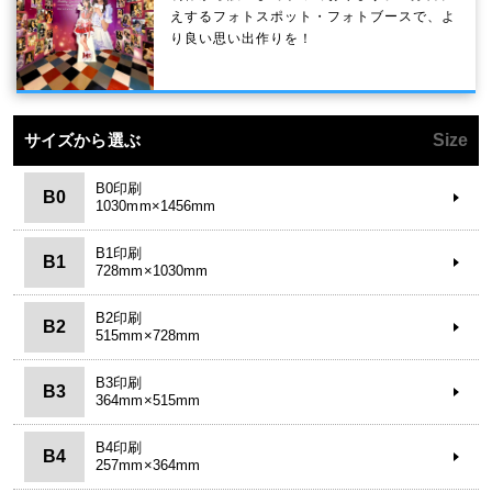
えするフォトスポット・フォトブースで、よ
り良い思い出作りを！
サイズから選ぶ
Size
B0印刷
B0
1030mm×1456mm
B1印刷
B1
728mm×1030mm
B2印刷
B2
515mm×728mm
B3印刷
B3
364mm×515mm
B4印刷
B4
257mm×364mm