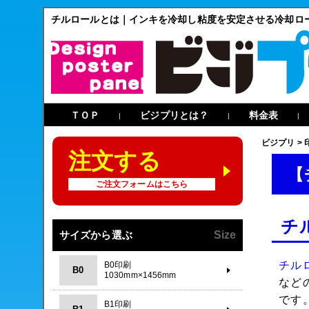
チルロールとは｜インキを冷却し粘度を安定させる冷却ロ
ＴＯＰ
ビジプリとは？
料金表
|
|
|
ビジプリ
>
注文する
【
ご注文フォームはこちら
チ
サイズから選ぶ
Size
チル
B0印刷
B0
1030mm×1456mm
など
です
B1印刷