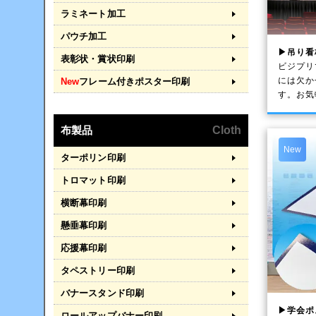
ラミネート加工
パウチ加工
▶吊り看
表彰状・賞状印刷
ビジプリ
には欠か
New
フレーム付きポスター印刷
す。お気
布製品
Cloth
New
ターポリン印刷
トロマット印刷
横断幕印刷
懸垂幕印刷
応援幕印刷
タペストリー印刷
バナースタンド印刷
▶学会ポ
ロールアップバナー印刷