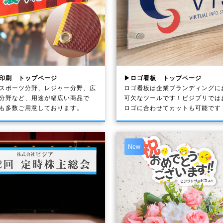
印刷 トップページ
▶ロゴ看板 トップページ
スポーツ分野、レジャー分野、広
ロゴ看板は企業ブランディングに
分野など、用途が幅広い商品で
可欠なツールです！ビジプリでは
も多数ご用意しております。
ロゴに合わせてカットも可能です
New