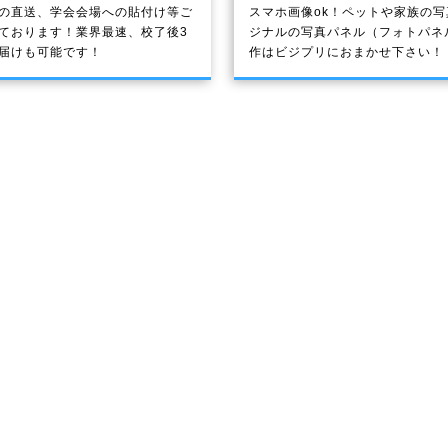
の直送、学会会場への貼付け等ご
スマホ画像ok！ペットや家族の
ております！業界最速、校了後3
ジナルの写真パネル（フォトパネ
届けも可能です！
作はビジプリにおまかせ下さい！