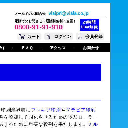
visipri@visia.co.jp
メールでのお問合せ
電話でのお問合せ（通話料無料：全国）
24時間
0800-91-91-910
年中無休
カート
ログイン
会員登録
タ)
ＦＡＱ
アクセス
お問合せ
|
|
|
）は、印刷業界特に
フレキソ印刷
や
グラビア印刷
料を冷却して固化させるための冷却ローラー
供するために重要な役割を果たします。
チル