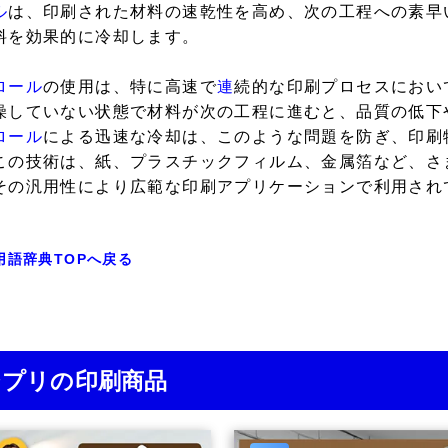
ル
は、印刷された材料の速乾性を高め、次の工程への素早
料を効果的に冷却します。
ロール
の使用は、特に高速で
連
続的な印刷プロセスにおい
燥していない状態で材料が次の工程に進むと、品質の低下
ロール
による迅速な冷却は、このような問題を防ぎ、印刷
この技術は、紙、プラスチックフィルム、金属箔など、さ
その汎用性により広範な印刷アプリケーションで利用され
用語辞典TOPへ戻る
ジプリの印刷商品