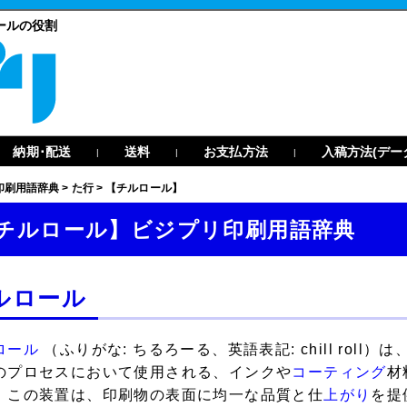
ールの役割
納期･配送
送料
お支払方法
入稿方法(デー
|
|
|
印刷用語辞典
>
た行
>
【チルロール】
チルロール】ビジプリ印刷用語辞典
ルロール
ロール
（ふりがな: ちるろーる、英語表記: chill roll
のプロセスにおいて使用される、インクや
コーティング
材
。この装置は、印刷物の表面に均一な品質と仕
上がり
を提