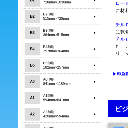
B1
728mm×1030mm
ロー
に材
B2印刷
B2
515mm×728mm
チル
B3印刷
に乾
B3
364mm×515mm
チル
た、
B4印刷
B4
257mm×364mm
り、
B5印刷
B5
182mm×257mm
▶印刷
A0印刷
A0
841mm×1189mm
A1印刷
A1
594mm×841mm
ビ
A2印刷
A2
420mm×594mm