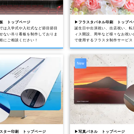
板 トップページ
▶フラスタパネル印刷 トップペ
では入学式や入社式など節目節目
誕生日や出演祝い、出店祝い、転
せない吊り看板を制作しておりま
ィス開設、周年など様々なお祝い
軽にご相談ください！
で使用するフラスタ制作サービス
New
スター印刷 トップページ
▶写真パネル トップページ