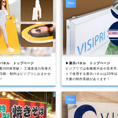
New
パネル トップページ
▶展示パネル トップページ
数300体突破！ 工場直送の等身大
ビジプリでは各種展示会や見本市
印刷・制作は
ビジプリ
におまかせ
トで使用する展示パネルは20年
！
大量の制作実績があります！
New