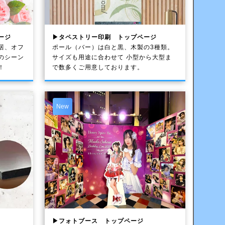
ージ
▶タペストリー印刷 トップページ
居、オフ
ポール（バー）は白と黒、木製の3種類。
のシーン
サイズも用途に合わせて 小型から大型ま
！
で数多くご用意しております。
New
▶フォトブース トップページ