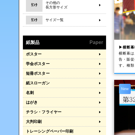
その他の
ﾘﾝｸ
長方形サイズ
ﾘﾝｸ
サイズ一覧
紙製品
Paper
▶横断幕
横断幕は
ポスター
告・販促
学会ポスター
す。種類
短冊ポスター
紙スローガン
New
名刺
はがき
チラシ・フライヤー
大判印刷
トレーシングペーパー印刷