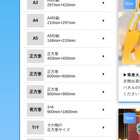
A3印刷
A3
New
297mm×420mm
A4印刷
A4
210mm×297mm
A5印刷
A5
148mm×210mm
正方形
正方形
450mm×450mm
正方形
正方形
▶等身大
600mm×600mm
月間出荷
パネルの
正方形
正方形
ください
900mm×900mm
3×6
長方形
900mm×1800mm
New
その他の
ﾘﾝｸ
正方形サイズ