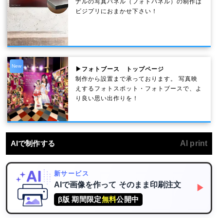
ナルの写真パネル（フォトパネル）の制作は
ビジプリにおまかせ下さい！
New
▶フォトブース トップページ
制作から設置まで承っております。 写真映
えするフォトスポット・フォトブースで、よ
り良い思い出作りを！
AIで制作する
AI print
新サービス
AIで画像を作って
そのまま印刷注文
▶
β版 期間限定
無料
公開中