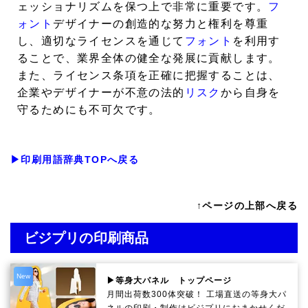
ェッショナリズムを保つ上で非常に重要です。
フ
ォント
デザイナーの創造的な努力と権利を尊重
し、適切なライセンスを通じて
フォント
を利用す
ることで、業界全体の健全な発展に貢献します。
また、ライセンス条項を正確に把握することは、
企業やデザイナーが不意の法的
リスク
から自身を
守るためにも不可欠です。
▶印刷用語辞典TOPへ戻る
↑ページの上部へ戻る
ビジプリの印刷商品
New
▶等身大パネル トップページ
月間出荷数300体突破！ 工場直送の等身大パ