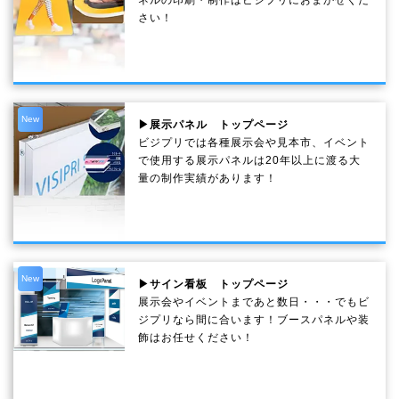
ネルの印刷・制作は
ビジプリ
におまかせくだ
さい！
New
▶展示パネル トップページ
ビジプリでは各種展示会や見本市、イベント
で使用する展示パネルは20年以上に渡る大
量の制作実績があります！
New
▶サイン看板 トップページ
展示会やイベントまであと数日・・・でもビ
ジプリなら間に合います！ブースパネルや装
飾はお任せください！