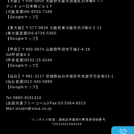
【大阪】〒556-0005 大阪府大阪市浪速区日本橋4-7-7
デンキョー日本橋ビル２Ｆ
(大阪直通)06-6533-7188
【Googleマップ】
【東大阪】〒577-0836 大阪府東大阪市渋川町4-2-11
(東大阪直通)06-6736-5300
【Googleマップ】
【甲府】〒400-0074 山梨県甲府市千塚3-4-19
GA甲府第4-3
(甲府直通)0552-15-6240
【Googleマップ】
【仙台】〒981-3117 宮城県仙台市泉区市名坂字万吉前23-1
(仙台直通)022-343-5899
【Googleマップ】
Tel:0800-9191910
(全国共通フリーコール)/Fax:03-5304-8315
Mail:visipri@visia.co.jp
「インボイス制度」適格請求書発行事業者登録番号
T2011001066184