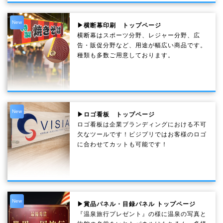
New
▶横断幕印刷 トップページ
横断幕はスポーツ分野、レジャー分野、広
告・販促分野など、用途が幅広い商品です。
種類も多数ご用意しております。
New
▶ロゴ看板 トップページ
ロゴ看板は企業ブランディングにおける不可
欠なツールです！ビジプリではお客様のロゴ
に合わせてカットも可能です！
New
▶賞品パネル・目録パネル トップページ
『温泉旅行プレゼント』の様に温泉の写真と