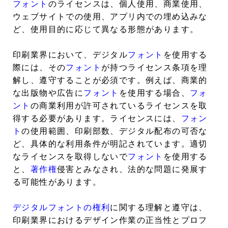
フォント
のライセンスは、個人使用、商業使用、
ウェブサイトでの使用、アプリ内での埋め込みな
ど、使用目的に応じて異なる形態があります。
印刷業界において、デジタル
フォント
を使用する
際には、その
フォント
が持つライセンス条項を理
解し、遵守することが必須です。例えば、商業的
な出版物や広告に
フォント
を使用する場合、
フォ
ント
の商業利用が許可されているライセンスを取
得する必要があります。ライセンスには、
フォン
ト
の使用範囲、印刷部数、デジタル配布の可否な
ど、具体的な利用条件が明記されています。適切
なライセンスを取得しないで
フォント
を使用する
と、
著作権
侵害とみなされ、法的な問題に発展す
る可能性があります。
デジタルフォントの権利
に関する理解と遵守は、
印刷業界におけるデザイン作業の正当性とプロフ