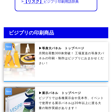
>
【リスク】
ビジプリの印刷商品
New
▶等身大パネル トップページ
月間出荷数300体突破！ 工場直送の等身大パ
ネルの印刷・制作は
ビジプリ
におまかせくだ
さい！
New
▶展示パネル トップページ
ビジプリでは各種展示会や見本市、イベント
で使用する展示パネルは20年以上に渡る大
量の制作実績があります！