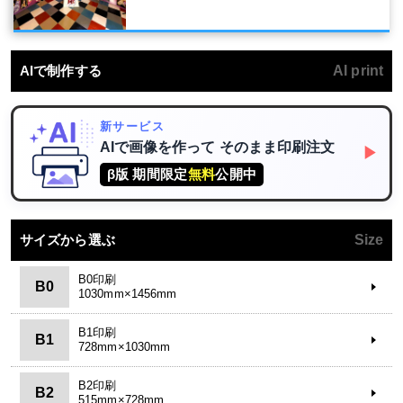
AIで制作する
AI print
新サービス
AIで画像を作って
そのまま印刷注文
▶
β版 期間限定
無料
公開中
サイズから選ぶ
Size
B0印刷
B0
1030mm×1456mm
B1印刷
B1
728mm×1030mm
B2印刷
B2
515mm×728mm