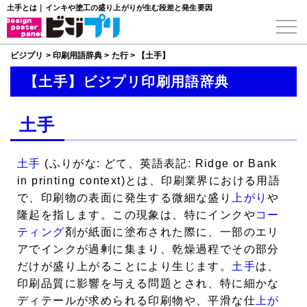
土手とは｜インキや塗工の盛り上がりが生む段差と発生要因
ビジプリ
>
印刷用語辞典
>
た行
>
【土手】
【土手】ビジプリ印刷用語辞典
土手
土手
(ふりがな: どて、英語表記: Ridge or Bank
in printing context)とは、印刷業界における用語
で、印刷物の表面に発生する微細な盛り
上がり
や
隆起を指します。この現象は、特にインクや
コー
ティング
剤が紙面に塗布された際に、一部のエリ
アでインクが過剰に集まり、乾燥過程でその部分
だけが盛り上がることにより生じます。
土手
は、
印刷品質に影響を与える問題とされ、特に細かな
ディテールが求められる印刷物や、平滑な仕
上が