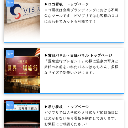
New
▶ロゴ看板 トップページ
ロゴ看板は企業ブランディングにおける不可
欠なツールです！ビジプリではお客様のロゴ
に合わせてカットも可能です！
New
▶賞品パネル・目録パネル トップページ
『温泉旅行プレゼント』の様に温泉の写真と
旅館の名前をいれたパネルはもちろん、多様
なサイズで制作いただけます。
New
▶吊り看板 トップページ
ビジプリでは入学式や入社式など節目節目に
は欠かせない吊り看板を制作しております。
お気軽にご相談ください！