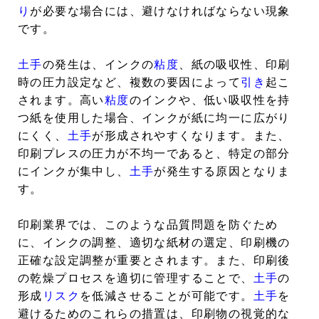
り
が必要な場合には、避けなければならない現象
です。
土手
の発生は、インクの
粘度
、紙の吸収性、印刷
時の圧力設定など、複数の要因によって
引き
起こ
されます。高い
粘度
のインクや、低い吸収性を持
つ紙を使用した場合、インクが紙に均一に広がり
にくく、
土手
が形成されやすくなります。また、
印刷プレスの圧力が不均一であると、特定の部分
にインクが集中し、
土手
が発生する原因となりま
す。
印刷業界では、このような品質問題を防ぐため
に、インクの調整、適切な紙材の選定、印刷機の
正確な設定調整が重要とされます。また、印刷後
の乾燥プロセスを適切に管理することで、
土手
の
形成
リスク
を低減させることが可能です。
土手
を
避けるためのこれらの措置は、印刷物の視覚的な