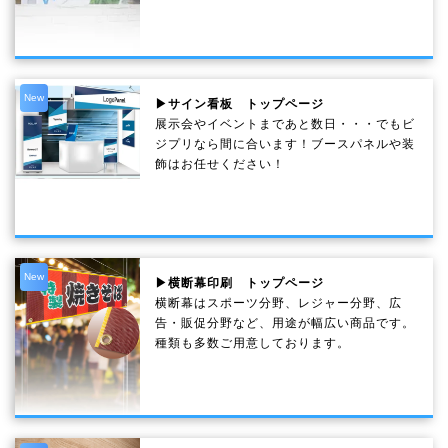
New
▶サイン看板 トップページ
展示会やイベントまであと数日・・・でもビ
ジプリなら間に合います！ブースパネルや装
飾はお任せください！
New
▶横断幕印刷 トップページ
横断幕はスポーツ分野、レジャー分野、広
告・販促分野など、用途が幅広い商品です。
種類も多数ご用意しております。