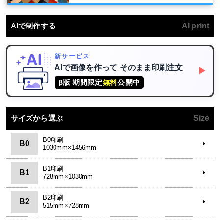
AIで制作する
AI print
新サービス
AIで画像を作って
そのまま印刷注文
▶
β版 期間限定
無料
公開中
サイズから選ぶ
Size
B0印刷
B0
1030mm×1456mm
B1印刷
B1
728mm×1030mm
B2印刷
B2
515mm×728mm