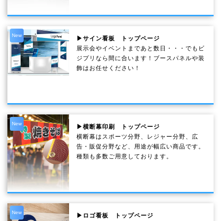
New
▶サイン看板 トップページ
展示会やイベントまであと数日・・・でもビ
ジプリなら間に合います！ブースパネルや装
飾はお任せください！
New
▶横断幕印刷 トップページ
横断幕はスポーツ分野、レジャー分野、広
告・販促分野など、用途が幅広い商品です。
種類も多数ご用意しております。
New
▶ロゴ看板 トップページ