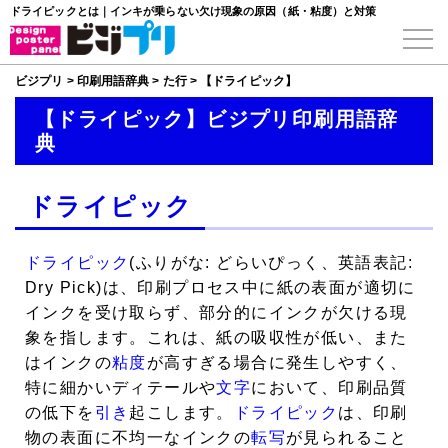
ドライピックとは｜インキが乗らない欠け現象の原因（紙・粘度）と対策
ビジプリ
>
印刷用語辞典
>
た行
>
【ドライピック】
【ドライピック】ビジプリ印刷用語辞
典
ドライピック
ドライピック
(ふりがな: どらいぴっく、英語表記:
Dry Pick)は、印刷プロセス中に紙の表面が適切に
インクを受け取らず、部分的にインクが欠ける現
象を指します。これは、紙の吸収性が低い、また
はインクの
粘度
が高すぎる場合に発生しやすく、
特に細かいディテールや
文字
において、印刷品質
の低下を
引き
起こします。
ドライピック
は、印刷
物の表面に不均一なインクの
転写
が見られること