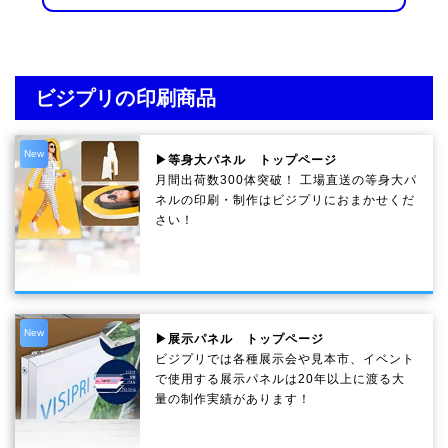
ビジプリの印刷商品
New
▶等身大パネル トップページ
月間出荷数300体突破！ 工場直送の等身大パ
ネルの印刷・制作は
ビジプリ
におまかせくだ
さい！
New
▶展示パネル トップページ
ビジプリでは各種展示会や見本市、イベント
で使用する展示パネルは20年以上に渡る大
量の制作実績があります！