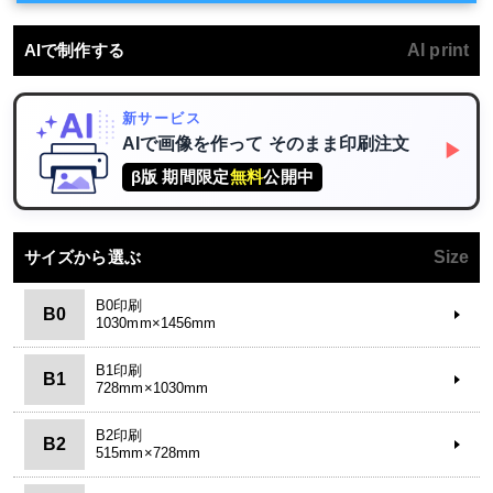
AIで制作する
AI print
新サービス
AIで画像を作って
そのまま印刷注文
▶
β版 期間限定
無料
公開中
サイズから選ぶ
Size
B0印刷
B0
1030mm×1456mm
B1印刷
B1
728mm×1030mm
B2印刷
B2
515mm×728mm