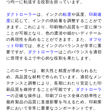
つ均一に転送する役割を担っています。
ダクトローラー
は、インクの
粘度
や温度、
印刷速
度
に応じて、インクの供給量を調整することがで
きます。これにより、印刷物の品質を一定に保つ
ことが可能となり、色の濃淡や細かいディテール
の再現性を高めることができます。また、
オフセ
ット印刷
では、水とインクのバランスが非常に重
要ですが、
ダクトローラー
はこのバランスを適切
に管理する上で中心的な役割を果たします。
このローラーは、耐久性と精度が求められるた
め、高品質な材料で作られています。適切なメン
テナンスと調整により、長期にわたり安定した印
刷品質を維持することが可能です。
ダクトローラ
ー
の正確な操作は、印刷プロセス全体の効率性と
最終製品の品質に直接影響を与えるため、印刷業
界において非常に重要なコンポーネントです。