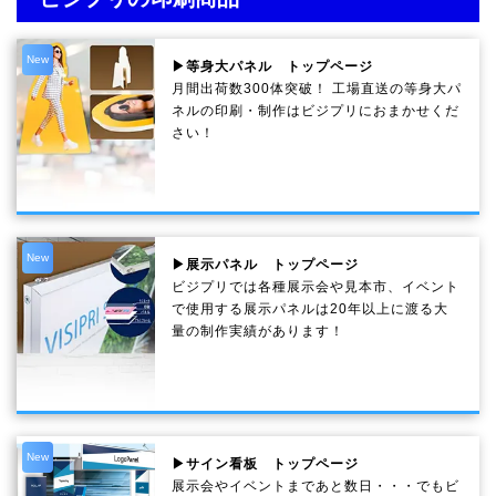
New
▶等身大パネル トップページ
月間出荷数300体突破！ 工場直送の等身大パ
ネルの印刷・制作は
ビジプリ
におまかせくだ
さい！
New
▶展示パネル トップページ
ビジプリでは各種展示会や見本市、イベント
で使用する展示パネルは20年以上に渡る大
量の制作実績があります！
New
▶サイン看板 トップページ
展示会やイベントまであと数日・・・でもビ