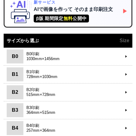
新サービス
AIで画像を作って
そのまま印刷注文
▶
β版 期間限定
無料
公開中
サイズから選ぶ
Size
B0印刷
B0
1030mm×1456mm
B1印刷
B1
728mm×1030mm
B2印刷
B2
515mm×728mm
B3印刷
B3
364mm×515mm
B4印刷
B4
257mm×364mm