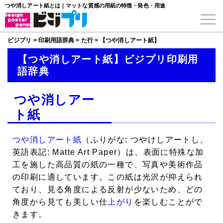
つや消しアート紙とは｜マットな質感の用紙の特徴・発色・用途
ビジプリ
>
印刷用語辞典
>
た行
>
【つや消しアート紙】
【つや消しアート紙】ビジプリ印刷用
語辞典
つや消しアー
ト紙
つや消しアート紙
（ふりがな: つやけしアートし、
英語表記: Matte Art Paper）は、表面に特殊な加
工を施した高品質の紙の一種で、写真や美術作品
の印刷に適しています。この紙は光沢が抑えられ
ており、見る角度による反射が少ないため、どの
角度から見ても美しい仕
上がり
を楽しむことがで
きます。