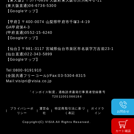
【東大阪】〒577-0836 大阪府東大阪市渋川町4-2-11
(東大阪直通)06-6736-5300
【Googleマップ】
【甲府】〒400-0074 山梨県甲府市千塚3-4-19
GA甲府第4-3
(甲府直通)0552-15-6240
【Googleマップ】
【仙台】〒981-3117 宮城県仙台市泉区市名坂字万吉前23-1
(仙台直通)022-343-5899
【Googleマップ】
Tel:0800-9191910
(全国共通フリーコール)/Fax:03-5304-8315
Mail:visipri@visia.co.jp
「インボイス制度」適格請求書発行事業者登録番号
T2011001066184
プライバシーポ
運営会
特定商取引法に基づ
ガイドラ
|
|
|
|
お問合せ
リシー
社
く表記
イン
Copyright(C) VISIA All Rights Reserved.
カート確認