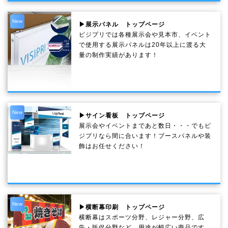
New
▶展示パネル トップページ
ビジプリでは各種展示会や見本市、イベント
で使用する展示パネルは20年以上に渡る大
量の制作実績があります！
New
▶サイン看板 トップページ
展示会やイベントまであと数日・・・でもビ
ジプリなら間に合います！ブースパネルや装
飾はお任せください！
New
▶横断幕印刷 トップページ
横断幕はスポーツ分野、レジャー分野、広
告・販促分野など、用途が幅広い商品です。