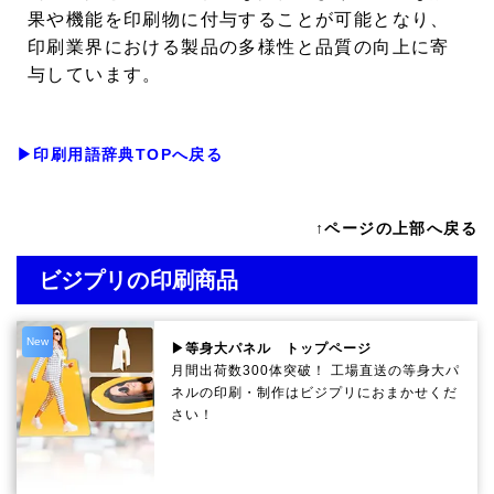
果や機能を印刷物に付与することが可能となり、
印刷業界における製品の多様性と品質の向上に寄
与しています。
▶印刷用語辞典TOPへ戻る
↑ページの上部へ戻る
ビジプリの印刷商品
New
▶等身大パネル トップページ
月間出荷数300体突破！ 工場直送の等身大パ
ネルの印刷・制作は
ビジプリ
におまかせくだ
さい！