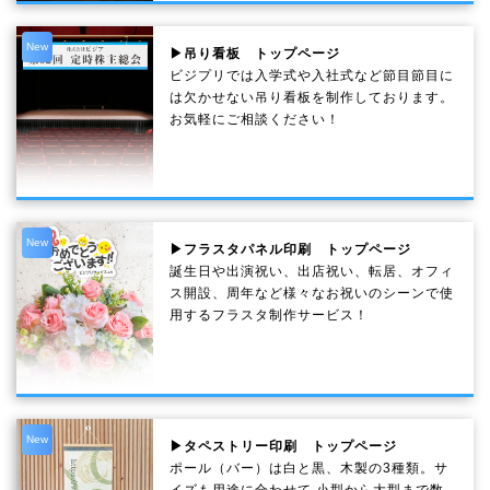
New
▶吊り看板 トップページ
ビジプリでは入学式や入社式など節目節目に
は欠かせない吊り看板を制作しております。
お気軽にご相談ください！
New
▶フラスタパネル印刷 トップページ
誕生日や出演祝い、出店祝い、転居、オフィ
ス開設、周年など様々なお祝いのシーンで使
用するフラスタ制作サービス！
New
▶タペストリー印刷 トップページ
ポール（バー）は白と黒、木製の3種類。サ
イズも用途に合わせて 小型から大型まで数