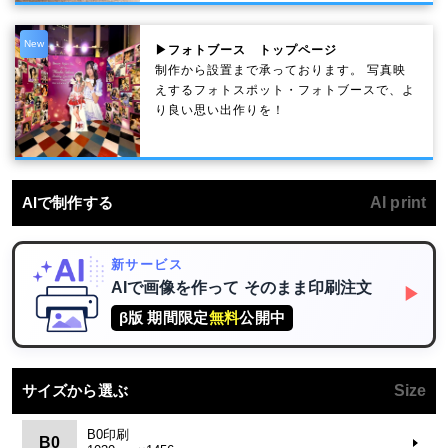
New
▶フォトブース トップページ
制作から設置まで承っております。 写真映
えするフォトスポット・フォトブースで、よ
り良い思い出作りを！
AIで制作する
AI print
新サービス
AIで画像を作って
そのまま印刷注文
▶
β版 期間限定
無料
公開中
サイズから選ぶ
Size
B0印刷
B0