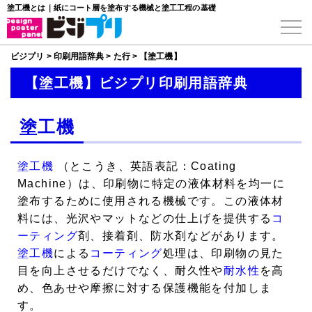
塗工機とは｜紙にコート層を塗布する機械と塗工工程の基礎
ビジプリ
>
印刷用語辞典
>
た行
>
【塗工機】
【塗工機】ビジプリ印刷用語辞典
塗工機
塗工機
（とこうき、英語表記：Coating
Machine）は、印刷物に特定の液体材料を均一に
塗布するために使用される機械です。この液体材
料には、光沢やマットなどの仕上げを提供する
コ
ーティング
剤、接着剤、防水剤などがあります。
塗工機
による
コーティング
処理は、印刷物の見た
目を向上させるだけでなく、耐久性や
耐水性
を高
め、色あせや摩擦に対する保護機能を付加しま
す。