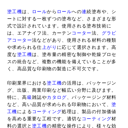
塗工機
は、
ロール
から
ロール
への
連
続塗布や、シ
ートに対する一枚ずつの塗布など、さまざまな形
式で設計されています。使用される塗布技術に
は、エアナイフ法、カーテン
コーター
法、
グラビ
アコーター
法などがあり、使用される材料の種類
や求められる仕
上がり
に応じて選択されます。高
度な
塗工機
は、塗布量の精密な制御や乾燥プロセ
スの統合など、複数の機能を備えていることが多
く、高品質な印刷物の製造に不可欠です。
印刷業界における
塗工機
の活用は、パッケージン
グ、出版、商業印刷など幅広い分野に及びます。
特に、高
級
雑誌や
カタログ
、パッケージング材料
など、高い品質が求められる印刷物において、
塗
工機
による
コーティング
処理は、製品の付加価値
を高める重要な工程です。適切な
コーティング
材
料の選択と
塗工機
の精密な操作により、様々な効