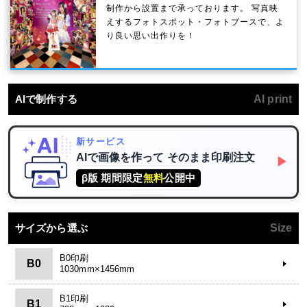
制作から設置まで承っております。 写真映
えするフォトスポット・フォトブースで、よ
り良い思い出作りを！
AIで制作する
AI print
新サービス
AIで画像を作って
そのまま印刷注文
▶
β版 期間限定
無料
公開中
サイズから選ぶ
Size
B0印刷
B0
1030mm×1456mm
B1印刷
B1