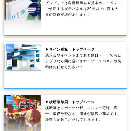
ビジプリでは各種展示会や見本市、イベント
で使用する展示パネルは20年以上に渡る大
量の制作実績があります！
New
▶サイン看板 トップページ
展示会やイベントまであと数日・・・でもビ
ジプリなら間に合います！ブースパネルや装
飾はお任せください！
New
▶横断幕印刷 トップページ
横断幕はスポーツ分野、レジャー分野、広
告・販促分野など、用途が幅広い商品です。
種類も多数ご用意しております。