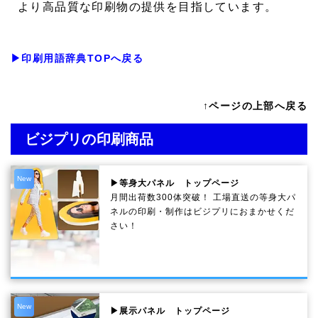
より高品質な印刷物の提供を目指しています。
▶印刷用語辞典TOPへ戻る
↑ページの上部へ戻る
ビジプリの印刷商品
New
▶等身大パネル トップページ
月間出荷数300体突破！ 工場直送の等身大パ
ネルの印刷・制作は
ビジプリ
におまかせくだ
さい！
New
▶展示パネル トップページ