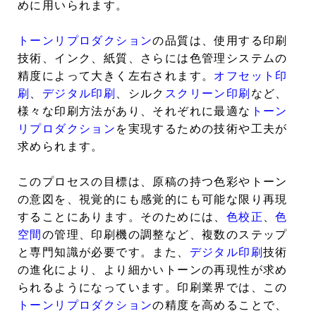
めに用いられます。
トーンリプロダクション
の品質は、使用する印刷
技術、インク、紙質、さらには色管理システムの
精度によって大きく左右されます。
オフセット印
刷
、
デジタル印刷
、シルク
スクリーン印刷
など、
様々な印刷方法があり、それぞれに最適な
トーン
リプロダクション
を実現するための技術や工夫が
求められます。
このプロセスの目標は、原稿の持つ色彩やトーン
の意図を、視覚的にも感覚的にも可能な限り再現
することにあります。そのためには、
色校正
、
色
空間
の管理、印刷機の調整など、複数のステップ
と専門知識が必要です。また、
デジタル印刷
技術
の進化により、より細かいトーンの再現性が求め
られるようになっています。印刷業界では、この
トーンリプロダクション
の精度を高めることで、