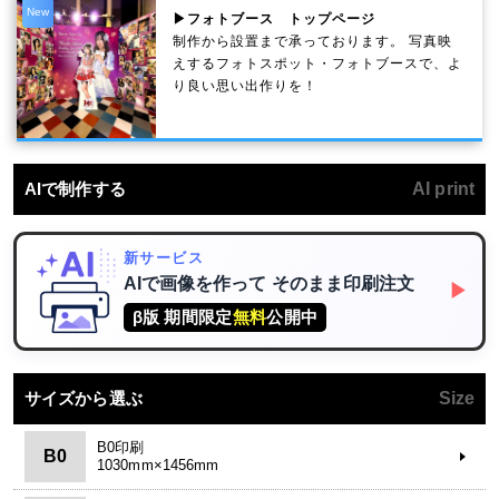
New
▶フォトブース トップページ
制作から設置まで承っております。 写真映
えするフォトスポット・フォトブースで、よ
り良い思い出作りを！
AIで制作する
AI print
新サービス
AIで画像を作って
そのまま印刷注文
▶
β版 期間限定
無料
公開中
サイズから選ぶ
Size
B0印刷
B0
1030mm×1456mm