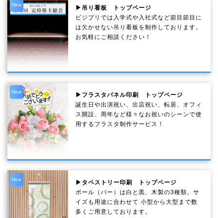
New
▶吊り看板 トップページ
ビジプリでは入学式や入社式など節目節目に
は欠かせない吊り看板を制作しております。
お気軽にご相談ください！
New
▶フラスタパネル印刷 トップページ
誕生日や出演祝い、出店祝い、転居、オフィ
ス開設、周年など様々なお祝いのシーンで使
用するフラスタ制作サービス！
New
▶タペストリー印刷 トップページ
ポール（バー）は白と黒、木製の3種類。サ
イズも用途に合わせて 小型から大型まで数
多くご用意しております。