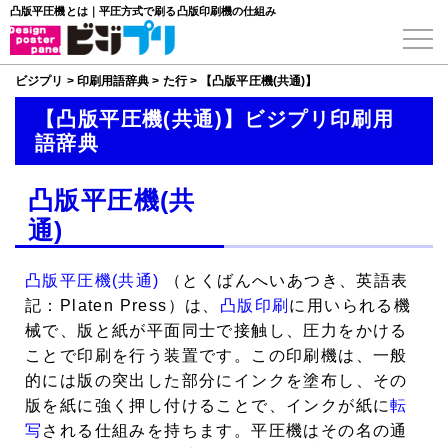
凸版平圧機とは｜平圧方式で刷る凸版印刷機の仕組み
ビジプリ
>
印刷用語辞典
>
た行
>
【凸版平圧機(共通)】
【凸版平圧機(共通)】ビジプリ印刷用
語辞典
凸版平圧機(共
通)
凸版平圧機(共通)
（とくばんへいあつき、英語表
記：Platen Press）は、
凸版印刷
に用いられる機
械で、版と紙が平面同士で接触し、圧力をかける
ことで印刷を行う装置です。この印刷機は、一般
的には版の突出した部分にインクを塗布し、その
版を紙に強く押し付けることで、インクが紙に
転
写
される仕組みを持ちます。平圧機はその名の通