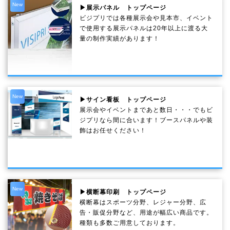
New
▶展示パネル トップページ
ビジプリでは各種展示会や見本市、イベント
で使用する展示パネルは20年以上に渡る大
量の制作実績があります！
New
▶サイン看板 トップページ
展示会やイベントまであと数日・・・でもビ
ジプリなら間に合います！ブースパネルや装
飾はお任せください！
New
▶横断幕印刷 トップページ
横断幕はスポーツ分野、レジャー分野、広
告・販促分野など、用途が幅広い商品です。
種類も多数ご用意しております。