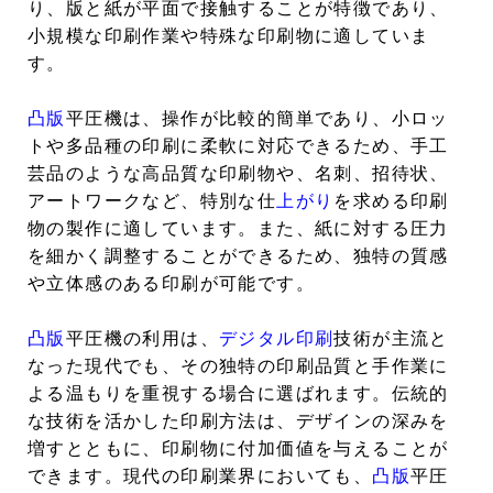
り、版と紙が平面で接触することが特徴であり、
小規模な印刷作業や特殊な印刷物に適していま
す。
凸版
平圧機は、操作が比較的簡単であり、小ロッ
トや多品種の印刷に柔軟に対応できるため、手工
芸品のような高品質な印刷物や、名刺、招待状、
アートワークなど、特別な仕
上がり
を求める印刷
物の製作に適しています。また、紙に対する圧力
を細かく調整することができるため、独特の質感
や立体感のある印刷が可能です。
凸版
平圧機の利用は、
デジタル印刷
技術が主流と
なった現代でも、その独特の印刷品質と手作業に
よる温もりを重視する場合に選ばれます。伝統的
な技術を活かした印刷方法は、デザインの深みを
増すとともに、印刷物に付加価値を与えることが
できます。現代の印刷業界においても、
凸版
平圧