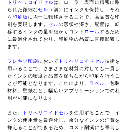
トリヘリコイドセル
は、ローラー表面に精密に彫
られた微細な
セル
（溝）にインクを保持し、それ
を
印刷版
に均一に転移させることで、高品質な印
刷を実現します。
セル
の形状や深さ、配置は、転
移するインクの量を細かくコント
ロール
するため
に最適化されており、印刷物の品質に直接影響し
ます。
フレキソ印刷
において
トリヘリコイドセル
技術を
用いることで、さまざまな材質に対しても一貫し
たインクの密度と品質を保ちながら印刷を行うこ
とが可能となります。これにより、
ラベル
、包装
材料、壁紙など、幅広いアプリケーションでの利
用が可能になります。
また、
トリヘリコイドセル
を使用することで、イ
ンクの使用量を最適化し、余分なインクの消費を
抑えることができるため、コスト削減にも寄与し