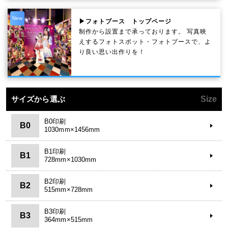
New
▶フォトブース トップページ
制作から設置まで承っております。 写真映
えするフォトスポット・フォトブースで、よ
り良い思い出作りを！
サイズから選ぶ
Size
B0印刷
B0
1030mm×1456mm
B1印刷
B1
728mm×1030mm
B2印刷
B2
515mm×728mm
B3印刷
B3
364mm×515mm