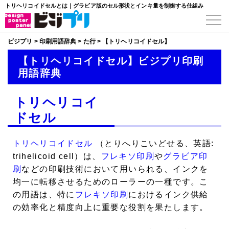
トリヘリコイドセルとは｜グラビア版のセル形状とインキ量を制御する仕組み
ビジプリ
>
印刷用語辞典
>
た行
>
【トリヘリコイドセル】
【トリヘリコイドセル】ビジプリ印刷
用語辞典
トリヘリコイ
ドセル
トリヘリコイドセル
（とりへりこいどせる、英語:
trihelicoid cell）は、
フレキソ印刷
や
グラビア印
刷
などの印刷技術において用いられる、インクを
均一に転移させるためのローラーの一種です。こ
の用語は、特に
フレキソ印刷
におけるインク供給
の効率化と精度向上に重要な役割を果たします。