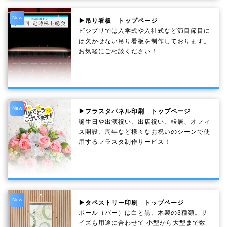
New
▶吊り看板 トップページ
ビジプリでは入学式や入社式など節目節目に
は欠かせない吊り看板を制作しております。
お気軽にご相談ください！
New
▶フラスタパネル印刷 トップページ
誕生日や出演祝い、出店祝い、転居、オフィ
ス開設、周年など様々なお祝いのシーンで使
用するフラスタ制作サービス！
New
▶タペストリー印刷 トップページ
ポール（バー）は白と黒、木製の3種類。サ
イズも用途に合わせて 小型から大型まで数