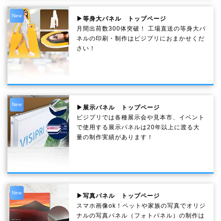
New
▶等身大パネル トップページ
月間出荷数300体突破！ 工場直送の等身大パ
ネルの印刷・制作は
ビジプリ
におまかせくだ
さい！
New
▶展示パネル トップページ
ビジプリでは各種展示会や見本市、イベント
で使用する展示パネルは20年以上に渡る大
量の制作実績があります！
New
▶写真パネル トップページ
スマホ画像ok！ペットや家族の写真でオリジ
ナルの写真パネル（フォトパネル）の制作は