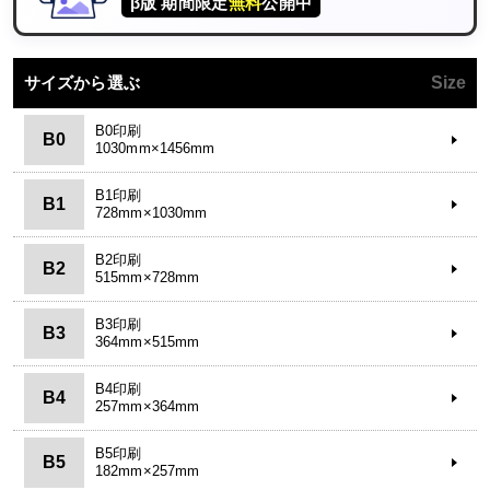
β版 期間限定
無料
公開中
サイズから選ぶ
Size
B0印刷
B0
1030mm×1456mm
B1印刷
B1
728mm×1030mm
B2印刷
B2
515mm×728mm
B3印刷
B3
364mm×515mm
B4印刷
B4
257mm×364mm
B5印刷
B5
182mm×257mm