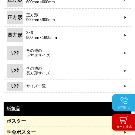
600mm×600mm
正方形
正方形
900mm×900mm
3×6
長方形
900mm×1800mm
その他の
ﾘﾝｸ
正方形サイズ
その他の
ﾘﾝｸ
長方形サイズ
ﾘﾝｸ
サイズ一覧
お問合せ
紙製品
Paper
ポスター
カート確認
学会ポスター