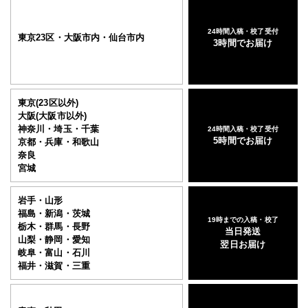
24時間入稿・校了受付
東京23区・大阪市内・仙台市内
3時間でお届け
東京(23区以外)
大阪(大阪市以外)
神奈川・埼玉・千葉
24時間入稿・校了受付
5時間でお届け
京都・兵庫・和歌山
奈良
宮城
岩手・山形
福島・新潟・茨城
19時までの入稿・校了
栃木・群馬・長野
当日発送
山梨・静岡・愛知
翌日お届け
岐阜・富山・石川
福井・滋賀・三重