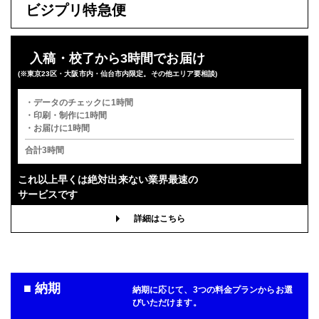
ビジプリ特急便
入稿・校了から3時間でお届け
(※東京23区・大阪市内・仙台市内限定。その他エリア要相談)
・データのチェックに1時間
・印刷・制作に1時間
・お届けに1時間
合計3時間
これ以上早くは
絶対出来ない業界最速の
サービスです
詳細はこちら
■ 納期
納期に応じて、3つの料金プランからお選
びいただけます。