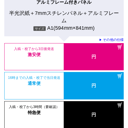
アルミフレーム付きパネル
半光沢紙＋7mmスチレンパネル＋アルミフレー
ム
A1(594mm×841mm)
サイズ
その他の仕様
▶
入稿・校了から3日後発送
激安便
円
16時までの入稿・校了で当日発送
通常便
円
入稿・校了から3時間（要確認）
特急便
円