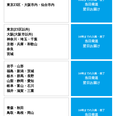
当日発送
東京23区・大阪市内・仙台市内
翌日お届け
東京(23区以外)
大阪(大阪市以外)
16時までの入稿・校了
神奈川・埼玉・千葉
当日発送
京都・兵庫・和歌山
翌日お届け
奈良
宮城
岩手・山形
福島・新潟・茨城
16時までの入稿・校了
栃木・群馬・長野
当日発送
山梨・静岡・愛知
翌日お届け
岐阜・富山・石川
福井・滋賀・三重
青森・秋田
16時までの入稿・校了
鳥取・島根・岡山
当日発送