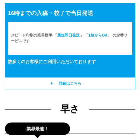
16時までの入稿・校了で当日発送
スピード印刷の業界標準 「
最短即日発送
」 「
1枚からOK
」 の定番サ
ービスです
数多くのお客様に
ご利用いただいております
詳細はこちら
早さ
業界最速！