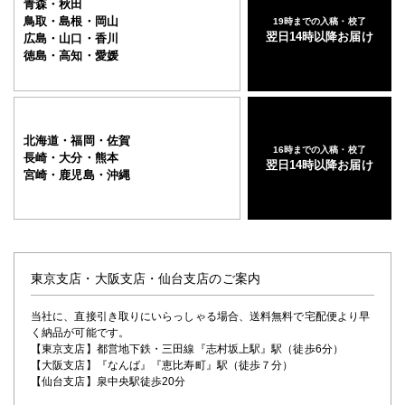
青森・秋田
鳥取・島根・岡山
19時までの入稿・校了
翌日14時以降お届け
広島・山口・香川
徳島・高知・愛媛
北海道・福岡・佐賀
16時までの入稿・校了
長崎・大分・熊本
翌日14時以降お届け
宮崎・鹿児島・沖縄
東京支店・大阪支店・仙台支店のご案内
当社に、直接引き取りにいらっしゃる場合、送料無料で宅配便より早
く納品が可能です。
【東京支店】都営地下鉄・三田線『志村坂上駅』駅（徒歩6分）
【大阪支店】『なんば』『恵比寿町』駅（徒歩７分）
【仙台支店】泉中央駅徒歩20分