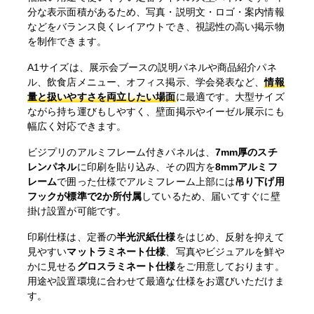
分な表示面積があるため、写真・説明文・ロゴ・案内情報
などをバランス良くレイアウトでき、視認性の高い掲示物
を制作できます。
A1サイズは、展示会ブースの説明パネルや商品紹介パネ
ル、飲食店メニュー、オフィス掲示、学会発表など、
情報
量と扱いやすさを両立したい場面
に最適です。大型サイズ
ながら持ち運びもしやすく、壁面掲示やイーゼル展示にも
幅広く対応できます。
ビジプリのアルミフレーム付きパネルは、
7mm厚のスチ
レンパネル
に印刷を貼り込み、その四方を
8mmアルミフ
レーム
で囲った仕様でアルミフレーム上部には
吊り下げ用
フックが標準で2か所付属
しているため、届いてすぐに壁
掛け設置が可能です。
印刷仕様は、定番の
半光沢紙仕様
をはじめ、反射を抑えて
見やすい
マットラミネート仕様
、写真やビジュアルを鮮や
かに見せる
グロスラミネート仕様
をご用意しております。
用途や設置環境に合わせて最適な仕様をお選びいただけま
す。