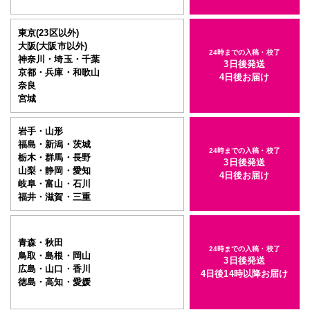
東京(23区以外)
大阪(大阪市以外)
24時までの入稿・校了
神奈川・埼玉・千葉
3日後発送
京都・兵庫・和歌山
4日後お届け
奈良
宮城
岩手・山形
福島・新潟・茨城
24時までの入稿・校了
栃木・群馬・長野
3日後発送
山梨・静岡・愛知
4日後お届け
岐阜・富山・石川
福井・滋賀・三重
青森・秋田
24時までの入稿・校了
鳥取・島根・岡山
3日後発送
広島・山口・香川
4日後14時以降お届け
徳島・高知・愛媛