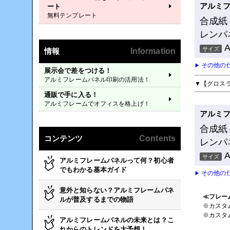
アルミ
ート
無料テンプレート
合成紙
レンパ
サイズ
情報
Information
その他の
▶
展示会で差をつける！
アルミフレームパネル印刷の活用法！
▼【グロス
通販で手に入る！
アルミフレームでオフィスを格上げ！
アルミ
合成紙
コンテンツ
Contents
レンパ
サイズ
アルミフレームパネルって何？初心者
でもわかる基本ガイド
その他の
▶
意外と知らない？アルミフレームパネ
≪フレー
ルが普及するまでの物語
※カスタ
※カスタ
アルミフレームパネルの未来とは？こ
れからのトレンドを大予想！