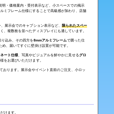
品説明・価格案内・受付表示など、小スペースでの掲示
アルミフレーム仕様にすることで高級感が加わり、店舗
ン、展示会でのキャプション表示など、
限られたスペー
良く、複数枚を並べたディスプレイにも適しています。
貼り込み、その四方を
8mmアルミフレーム
で囲った仕
ため、届いてすぐに壁掛け設置が可能です。
ミネート仕様
、写真やビジュアルを鮮やかに見せる
グロ
仕様をお選びいただけます。
しております。展示会やイベント直前のご注文、小ロッ
。
ただけます。