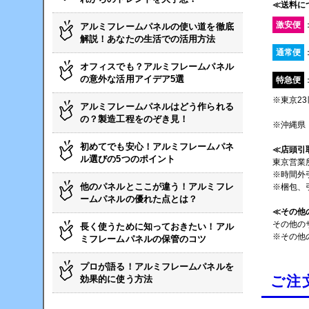
≪送料に
激安便
アルミフレームパネルの使い道を徹底
解説！あなたの生活での活用方法
通常便
オフィスでも？アルミフレームパネル
の意外な活用アイデア5選
特急便
※東京2
アルミフレームパネルはどう作られる
の？製造工程をのぞき見！
※沖縄県
初めてでも安心！アルミフレームパネ
≪店頭引
ル選びの5つのポイント
東京営業
※時間外
他のパネルとここが違う！アルミフレ
※梱包、
ームパネルの優れた点とは？
≪その他
その他の
長く使うために知っておきたい！アル
※その他
ミフレームパネルの保管のコツ
プロが語る！アルミフレームパネルを
ご注
効果的に使う方法