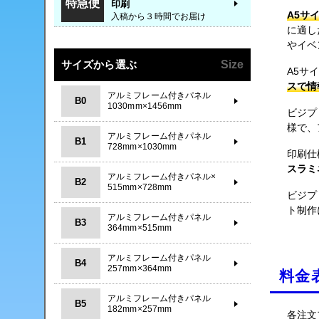
特急便
印刷
A5サ
入稿から３時間でお届け
に適し
やイベ
サイズから選ぶ
Size
A5サ
スで情
アルミフレーム付きパネル
B0
1030mm×1456mm
ビジプ
様で、
アルミフレーム付きパネル
B1
728mm×1030mm
印刷仕
スラミ
アルミフレーム付きパネル×
B2
515mm×728mm
ビジプ
ト制作
アルミフレーム付きパネル
B3
364mm×515mm
アルミフレーム付きパネル
B4
257mm×364mm
料金
アルミフレーム付きパネル
B5
182mm×257mm
各注文