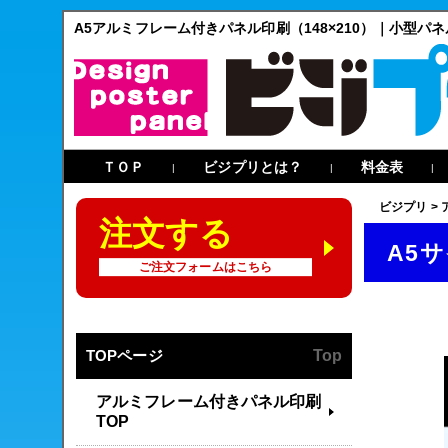
A5アルミフレーム付きパネル印刷（148×210）｜小型パ
ＴＯＰ
ビジプリとは？
料金表
|
|
|
ビジプリ
>
注文する
A5サ
ご注文フォームはこちら
TOPページ
Top
アルミフレーム付きパネル印刷
TOP