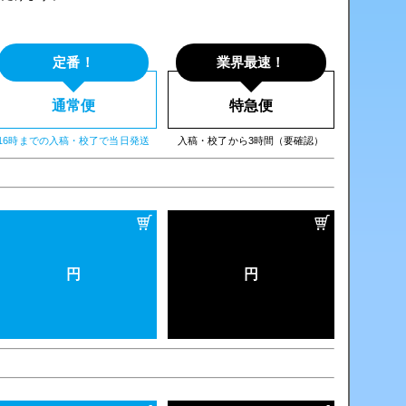
定番！
業界最速！
通常便
特急便
16時までの入稿・校了で当日発送
入稿・校了から3時間（要確認）
円
円