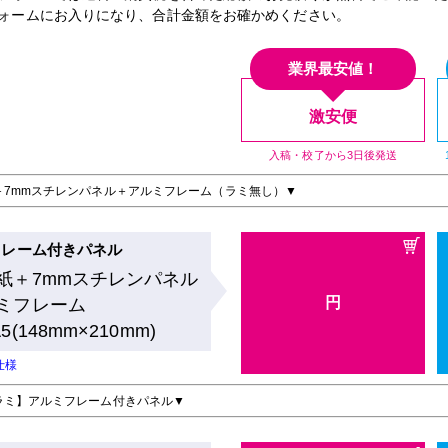
ォームにお入りになり、合計金額をお確かめください。
業界最安値！
激安便
入稿・校了から3日後発送
＋7mmスチレンパネル＋アルミフレーム（ラミ無し）▼
フレーム付きパネル
紙＋7mmスチレンパネル
円
ミフレーム
A5(148mm×210mm)
仕様
ラミ】アルミフレーム付きパネル▼