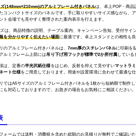
イズ(148mm×210mm)のアルミフレーム付きパネル
は、卓上POP・商
たコンパクトサイズのパネルです。手に取りやすいサイズ感ながら、
ント会場でも見やすく整理された案内表示を行えます。
イズは、商品特徴の説明、テーブル案内、キャンペーン告知、受付サイ
報を分かりやすく伝えたい場面
に最適です。卓上スタンドとの相性も
リのアルミフレーム付きパネルは、
7mm厚のスチレンパネル
に印刷を
アルミフレーム上部には
吊り下げ用フックが標準で2か所付属
している
様は、定番の
半光沢紙仕様
をはじめ、反射を抑えて見やすい
マットラ
ネート仕様
をご用意しております。用途や設置環境に合わせて最適な
リではA5サイズのアルミフレーム付きパネルを1枚から短納期で制作
にも対応しておりますので、お急ぎの場合もお気軽にご相談ください
表
フォームでは送料・消費税を含めた総額のお見積りが無料でご確認い