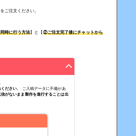
品をご注文ください。
を同時に行う方法
】と【
②ご注文完了後にチャットから
。
絡ください
。 ご入稿データに不備があ
返信がないまま製作を進行することは出