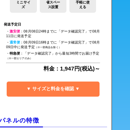
ミニサイ
省スペー
手軽に使
ズ
ス設置
える
発送予定日
・
激安便
：08月08日24時までに「データ確認完了」で08月
11日に発送予定
・
通常便
：08月09日16時までに「データ確認完了」で08月
09日中に発送予定
（※一部商品を除く）
・
特急便
：「データ確認完了」から最短3時間でお届け予定
（※一部エリアのみ）
料金：1,947円(税込)～
▼ サイズと料金を確認 ▼
きパネルの特徴