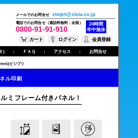
visipri@visia.co.jp
メールでのお問合せ
電話でのお問合せ（通話料無料：全国）
24時間
0800-91-91-910
年中無休
カート
ログイン
会員登録
タ)
ＦＡＱ
アクセス
お問合せ
|
|
|
mm)|ビジプリ
ネル印刷
アルミフレーム付きパネル！