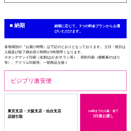
■ 納期
納期に応じて、3つの料金プランからお選
びいただけます。
各地域別の『お届け時間』は下記のとおりとなっております。 土日・祝日は
入稿及び校了締め切り時間が1時間早くなります。
※オンデマンド印刷（名刺/はがき/チラシ等）、溶剤印刷（横断幕/のぼり
等）、アクリル印刷等、一部商品を除く
ビジプリ激安便
東京支店・大阪支店・仙台支店
24時までの入稿・校了
3日後お渡し
店頭引取