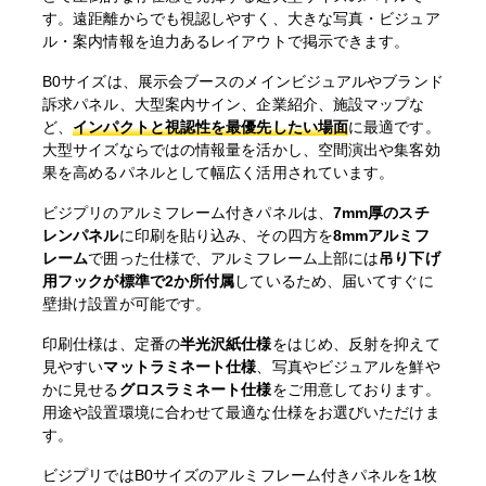
す。遠距離からでも視認しやすく、大きな写真・ビジュア
ル・案内情報を迫力あるレイアウトで掲示できます。
B0サイズは、展示会ブースのメインビジュアルやブランド
訴求パネル、大型案内サイン、企業紹介、施設マップな
ど、
インパクトと視認性を最優先したい場面
に最適です。
大型サイズならではの情報量を活かし、空間演出や集客効
果を高めるパネルとして幅広く活用されています。
ビジプリのアルミフレーム付きパネルは、
7mm厚のスチ
レンパネル
に印刷を貼り込み、その四方を
8mmアルミフ
レーム
で囲った仕様で、アルミフレーム上部には
吊り下げ
用フックが標準で2か所付属
しているため、届いてすぐに
壁掛け設置が可能です。
印刷仕様は、定番の
半光沢紙仕様
をはじめ、反射を抑えて
見やすい
マットラミネート仕様
、写真やビジュアルを鮮や
かに見せる
グロスラミネート仕様
をご用意しております。
用途や設置環境に合わせて最適な仕様をお選びいただけま
す。
ビジプリではB0サイズのアルミフレーム付きパネルを1枚