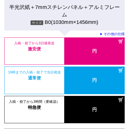
半光沢紙＋7mmスチレンパネル＋アルミフレー
ム
B0(1030mm×1456mm)
サイズ
その他の仕様
▶
入稿・校了から3日後発送
激安便
円
16時までの入稿・校了で当日発送
通常便
円
入稿・校了から3時間（要確認）
特急便
円