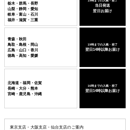
19時までの入稿・校了
栃木・群馬・長野
当日発送
山梨・静岡・愛知
翌日お届け
岐阜・富山・石川
福井・滋賀・三重
青森・秋田
鳥取・島根・岡山
19時までの入稿・校了
翌日14時以降お届け
広島・山口・香川
徳島・高知・愛媛
北海道・福岡・佐賀
16時までの入稿・校了
長崎・大分・熊本
翌日14時以降お届け
宮崎・鹿児島・沖縄
東京支店・大阪支店・仙台支店のご案内