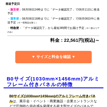
発送予定日
・
激安便
：08月08日24時までに「データ確認完了」で08月11日に発送
予定
・
通常便
：08月08日16時までに「データ確認完了」で08月08日中に発
送予定
（※一部商品を除く）
・
特急便
：「データ確認完了」から最短3時間でお届け予定
（※一部エリア
のみ）
料金：22,561円(税込)～
▼ サイズと料金を確認 ▼
B0サイズ(1030mm×1456mm)アルミ
フレーム付きパネルの特徴
B0サイズ(1030mm×1456mm)のアルミフレーム付きパネ
ル
は、展示会・イベント・商業施設・企業エントランスな
どで圧倒的な存在感を発揮する超大型サイズのパネルで