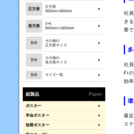
正方形
正方形
900mm×900mm
社
き
3×6
長方形
900mm×1800mm
業
その他の
ﾘﾝｸ
正方形サイズ
多
その他の
ﾘﾝｸ
長方形サイズ
社
F
ﾘﾝｸ
サイズ一覧
効
紙製品
Paper
環
ポスター
学会ポスター
最
ス
短冊ポスター