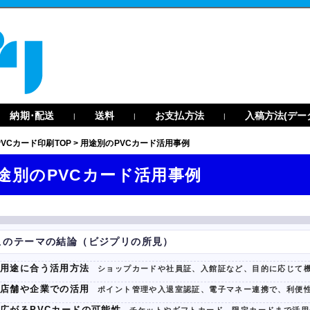
納期･配送
送料
お支払方法
入稿方法(デー
|
|
|
PVCカード印刷TOP
>
用途別のPVCカード活用事例
途別のPVCカード活用事例
このテーマの結論（ビジプリの所見）
用途に合う活用方法
ショップカードや社員証、入館証など、目的に応じて
店舗や企業での活用
ポイント管理や入退室認証、電子マネー連携で、利便
広がるPVCカードの可能性