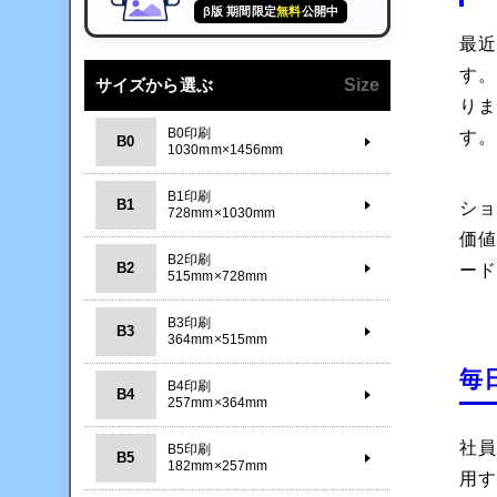
β版 期間限定
無料
公開中
最
す
サイズから選ぶ
Size
り
B0印刷
す
B0
1030mm×1456mm
B1印刷
B1
シ
728mm×1030mm
価
B2印刷
B2
ー
515mm×728mm
B3印刷
B3
364mm×515mm
毎
B4印刷
B4
257mm×364mm
社員
B5印刷
B5
182mm×257mm
用