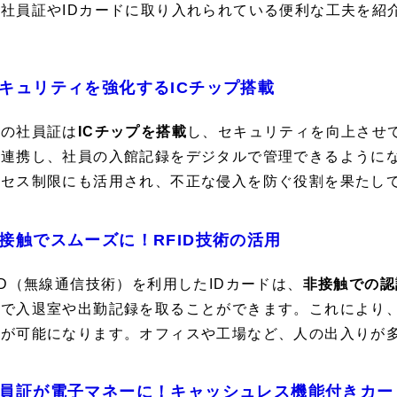
社員証やIDカードに取り入れられている便利な工夫を紹
キュリティを強化するICチップ搭載
近の社員証は
ICチップを搭載
し、セキュリティを向上させ
と連携し、社員の入館記録をデジタルで管理できるように
クセス制限にも活用され、不正な侵入を防ぐ役割を果たし
接触でスムーズに！RFID技術の活用
ID（無線通信技術）を利用したIDカードは、
非接触での認
けで入退室や出勤記録を取ることができます。これにより
行が可能になります。オフィスや工場など、人の出入りが
員証が電子マネーに！キャッシュレス機能付きカー