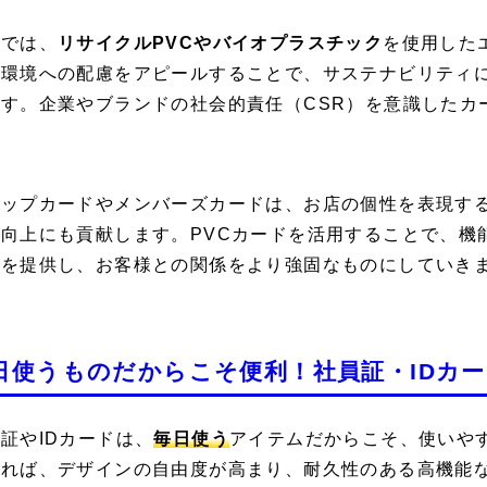
近では、
リサイクルPVCやバイオプラスチック
を使用した
。環境への配慮をアピールすることで、サステナビリティ
ます。企業やブランドの社会的責任（CSR）を意識したカ
。
ョップカードやメンバーズカードは、お店の個性を表現す
値向上にも貢献します。PVCカードを活用することで、機
ドを提供し、お客様との関係をより強固なものにしていき
日使うものだからこそ便利！社員証・IDカ
証やIDカードは、
毎日使う
アイテムだからこそ、使いや
すれば、デザインの自由度が高まり、耐久性のある高機能