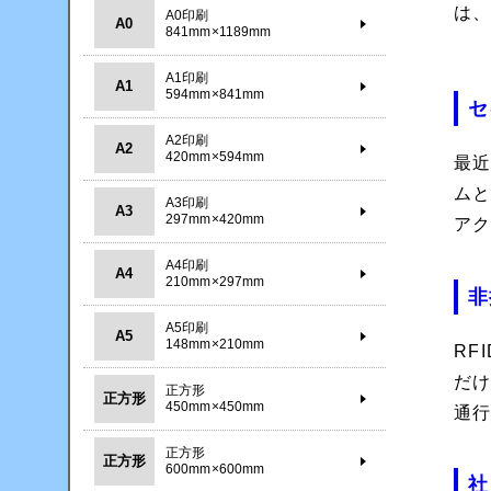
は、
A0印刷
A0
841mm×1189mm
A1印刷
A1
594mm×841mm
セ
A2印刷
A2
420mm×594mm
最
ム
A3印刷
A3
297mm×420mm
ア
A4印刷
A4
210mm×297mm
非
A5印刷
A5
148mm×210mm
RF
だ
正方形
正方形
450mm×450mm
通
正方形
正方形
600mm×600mm
社