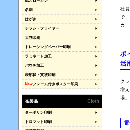
紙スローガン
社
名刺
で
はがき
カ
チラシ・フライヤー
大判印刷
トレーシングペーパー印刷
ポ
ラミネート加工
活
パウチ加工
表彰状・賞状印刷
ク
New
フレーム付きポスター印刷
増
場
布製品
Cloth
ターポリン印刷
トロマット印刷
電