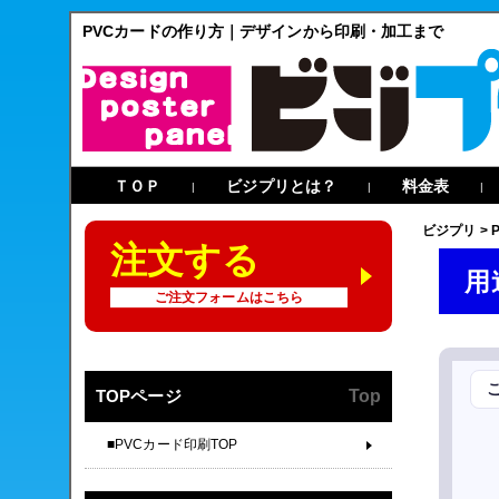
PVCカードの作り方｜デザインから印刷・加工まで
ＴＯＰ
ビジプリとは？
料金表
|
|
|
ビジプリ
>
注文する
用
ご注文フォームはこちら
TOPページ
Top
■PVCカード印刷TOP