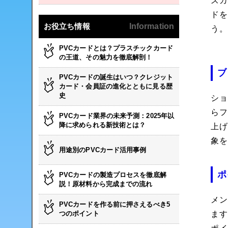
ズ
ド
お役立ち情報
Information
う
PVCカードとは？プラスチックカード
の王道、その魅力を徹底解剖！
ブ
PVCカードの誕生はいつ？クレジット
カード・会員証の進化とともに見る歴
史
シ
ら
PVCカード業界の未来予測：2025年以
降に求められる新技術とは？
上
象
用途別のPVCカード活用事例
ポ
PVCカードの製造プロセスを徹底解
説！原材料から完成までの流れ
メ
PVCカードを作る前に押さえるべき5
つのポイント
ます