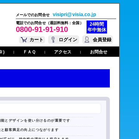
visipri@visia.co.jp
メールでのお問合せ
電話でのお問合せ（通話料無料：全国）
24時間
0800-91-91-910
年中無休
カート
ログイン
会員登録
タ)
ＦＡＱ
アクセス
お問合せ
|
|
|
機能とデザインを使い分けるのが重要です
性と顧客満足の向上につながります