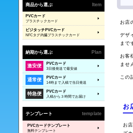
商品から選ぶ
Item
PVCカード
プラスチックカード
お店
ビジタッチPVCカード
デザ
NFCタグ内臓プラスチックカード
まで
納期から選ぶ
Plan
お客
PVCカード
ませ
激安便
3日後発送で最安値
この
PVCカード
通常便
14時まで入稿で当日発送
PVCカード
特急便
入稿から３時間でお届け
お
テンプレート
template
お
PVCカードテンプレート
無料テンプレート