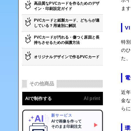
ポ
高品質なPVCカードを作るためのデザ
ま
イン・印刷設定ガイド
PVCカードと紙製カード、どちらが適
している？用途別に解説
V
PVCカードが汚れる・傷つく原因と長
特
持ちさせるための保護方法
の
オリジナルデザインで作るPVCカード
た
電
その他商品
近
AIで制作する
AI print
金
ら
新サービス
AIで画像を作って
▶
そのまま印刷注文
環