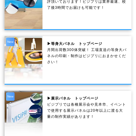
評頂いております！ビジプリは業界最速、校
了後3時間でお届けも可能です！
New
▶等身大パネル トップページ
月間出荷数300体突破！ 工場直送の等身大パ
ネルの印刷・制作は
ビジプリ
におまかせくだ
さい！
New
▶展示パネル トップページ
ビジプリでは各種展示会や見本市、イベント
で使用する展示パネルは20年以上に渡る大
量の制作実績があります！