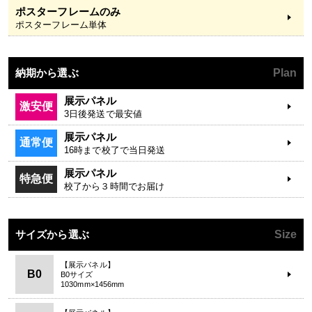
ポスターフレームのみ
ポスターフレーム単体
納期から選ぶ
Plan
展示パネル
激安便
3日後発送で最安値
展示パネル
通常便
16時まで校了で当日発送
展示パネル
特急便
校了から３時間でお届け
サイズから選ぶ
Size
【展示パネル】
B0
B0サイズ
1030mm×1456mm