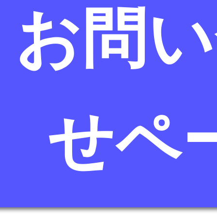
お問い
せペ