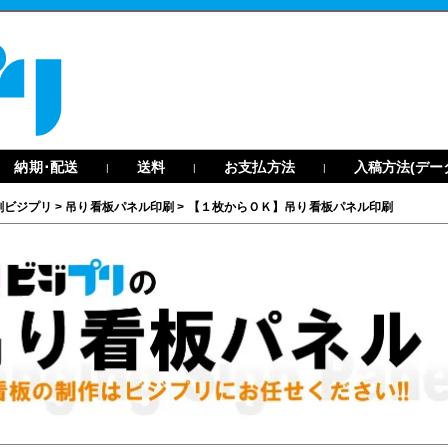
納期･配送
送料
お支払方法
入稿方法(デー
|
|
|
刷ビジプリ
>
吊り看板パネル印刷
>
【１枚からＯＫ】吊り看板パネル印刷