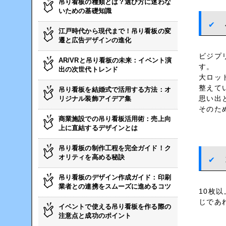
吊り看板の種類とは？選び方に迷わな
いための基礎知識
江戸時代から現代まで！吊り看板の変
遷と広告デザインの進化
ビジプ
AR/VRと吊り看板の未来：イベント演
す。
出の次世代トレンド
大ロッ
整えて
吊り看板を結婚式で活用する方法：オ
思い出
リジナル装飾アイデア集
そのた
商業施設での吊り看板活用術：売上向
上に直結するデザインとは
吊り看板の制作工程を完全ガイド！ク
オリティを高める秘訣
吊り看板のデザイン作成ガイド：印刷
業者との連携をスムーズに進めるコツ
10枚
じであ
イベントで使える吊り看板を作る際の
注意点と成功のポイント