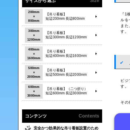
サイズから選ぶ
Size
200mm
『1
【吊り看板】
×
短辺200mm 長辺800mm
ルを
800mm
また
300mm
す。
【吊り看板】
×
短辺300mm 長辺1200mm
1200mm
400mm
【吊り看板】
×
短辺400mm 長辺1600mm
1600mm
500mm
【吊り看板】
×
短辺500mm 長辺2000mm
2000mm
ビジ
す。
600mm
【吊り看板】（二つ折り）
×
短辺600mm 長辺3000mm
3000mm
その
コンテンツ
Contents
安全かつ効果的な吊り看板設置のため