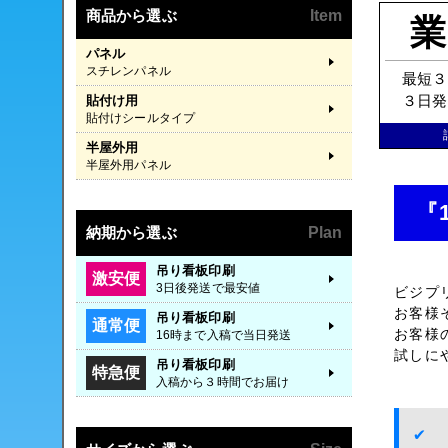
商品から選ぶ
Item
業
パネル
スチレンパネル
最短３
３日発
貼付け用
貼付けシールタイプ
半屋外用
半屋外用パネル
『
納期から選ぶ
Plan
吊り看板印刷
激安便
3日後発送で最安値
ビジプ
お客様
吊り看板印刷
通常便
お客様
16時まで入稿で当日発送
試しに
吊り看板印刷
特急便
入稿から３時間でお届け