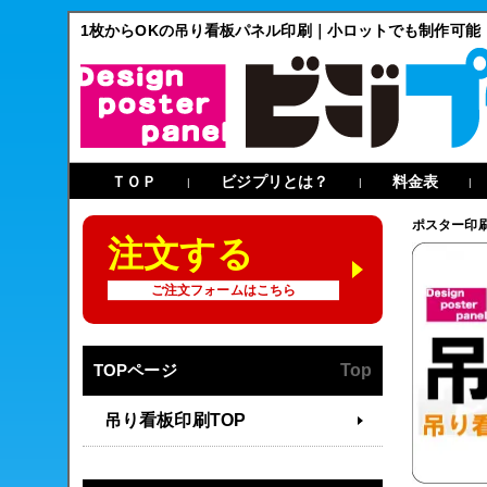
1枚からOKの吊り看板パネル印刷｜小ロットでも制作可能
ＴＯＰ
ビジプリとは？
料金表
|
|
|
ポスター印
注文する
ご注文フォームはこちら
TOPページ
Top
吊り看板印刷TOP