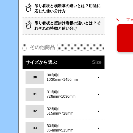
吊り看板と横断幕の違いとは？用途に
応じた使い分け方
フ
吊り看板と壁掛け看板の違いとは？そ
れぞれの特徴と使い分け
その他商品
サイズから選ぶ
Size
B0印刷
B0
1030mm×1456mm
B1印刷
B1
728mm×1030mm
B2印刷
B2
515mm×728mm
B3印刷
B3
364mm×515mm