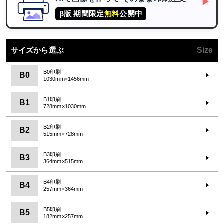
▶
β版 期間限定
無料
公開中
サイズから選ぶ
Size
B0印刷
B0
1030mm×1456mm
B1印刷
B1
728mm×1030mm
B2印刷
B2
515mm×728mm
B3印刷
B3
364mm×515mm
B4印刷
B4
257mm×364mm
B5印刷
B5
182mm×257mm