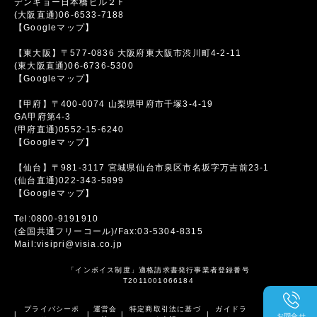
デンキョー日本橋ビル２Ｆ
(大阪直通)06-6533-7188
【Googleマップ】
【東大阪】〒577-0836 大阪府東大阪市渋川町4-2-11
(東大阪直通)06-6736-5300
【Googleマップ】
【甲府】〒400-0074 山梨県甲府市千塚3-4-19
GA甲府第4-3
(甲府直通)0552-15-6240
【Googleマップ】
【仙台】〒981-3117 宮城県仙台市泉区市名坂字万吉前23-1
(仙台直通)022-343-5899
【Googleマップ】
Tel:0800-9191910
(全国共通フリーコール)/Fax:03-5304-8315
Mail:visipri@visia.co.jp
「インボイス制度」適格請求書発行事業者登録番号
T2011001066184
プライバシーポ
運営会
特定商取引法に基づ
ガイドラ
|
|
|
|
お問合せ