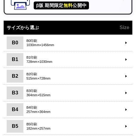
β版 期間限定
無料
公開中
サイズから選ぶ
Size
B0印刷
B0
1030mm×1456mm
B1印刷
B1
728mm×1030mm
B2印刷
B2
515mm×728mm
B3印刷
B3
364mm×515mm
B4印刷
B4
257mm×364mm
B5印刷
B5
182mm×257mm