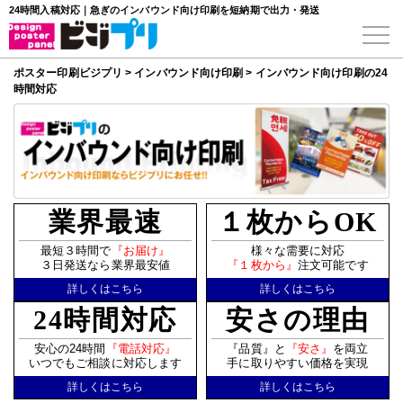
24時間入稿対応｜急ぎのインバウンド向け印刷を短納期で出力・発送
ポスター印刷ビジプリ
>
インバウンド向け印刷
>
インバウンド向け印刷の24
時間対応
業界最速
１枚からOK
最短３時間で
『お届け』
様々な需要に対応
３日発送なら業界最安値
『１枚から』
注文可能です
詳しくはこちら
詳しくはこちら
24時間対応
安さの理由
安心の24時間
『電話対応』
『品質』と
『安さ』
を両立
いつでもご相談に対応します
手に取りやすい価格を実現
詳しくはこちら
詳しくはこちら