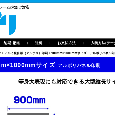
フレーム/穴あけ対応
納期･配送
送料
お支払方法
入稿方法(デー
|
|
|
P
>
アルミ複合板（アルポリ）印刷
>
900mm×1800mmサイズ｜アルポリパネル印
mm×1800mmサイズ
アルポリパネル印刷
等身大表現にも対応できる大型縦長サ