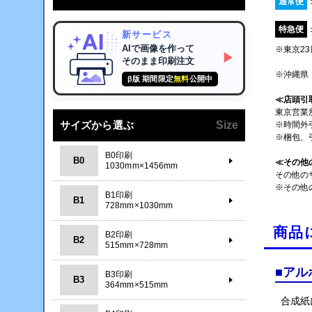
通常便
特急便
新サービス
AIで画像を作って
※東京2
▶
そのまま印刷注文
※沖縄県
β版 期間限定
無料
公開中
≪店頭引
東京営業
サイズから選ぶ
Size
※時間外
※梱包、
B0印刷
B0
≪その他
1030mm×1456mm
その他の
※その他
B1印刷
B1
728mm×1030mm
商品
B2印刷
B2
515mm×728mm
■アル
B3印刷
B3
364mm×515mm
合成紙