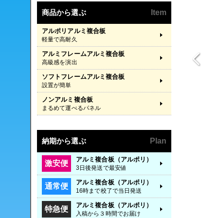
商品から選ぶ
Item
アルポリアルミ複合板
軽量で高耐久
アルミフレームアルミ複合板
高級感を演出
ソフトフレームアルミ複合板
設置が簡単
ノンアルミ複合板
まるめて運べるパネル
納期から選ぶ
Plan
アルミ複合板（アルポリ）
激安便
3日後発送で最安値
アルミ複合板（アルポリ）
通常便
16時まで校了で当日発送
アルミ複合板（アルポリ）
特急便
入稿から３時間でお届け