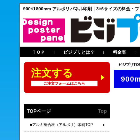
900×1800mm アルポリパネル印刷｜3×6サイズの料金・
ＴＯＰ
ビジプリとは？
料金表
|
|
|
ビジプリTO
注文する
900
ご注文フォームはこちら
TOPページ
Top
■アルミ複合板（アルポリ）印刷TOP