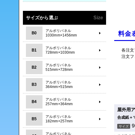
サイズから選ぶ
Size
アルポリパネル
料金
B0
1030mm×1456mm
アルポリパネル
各注文
B1
728mm×1030mm
注文フ
アルポリパネル
B2
515mm×728mm
アルポリパネル
B3
364mm×515mm
アルポリパネル
B4
257mm×364mm
屋外用
アルポリパネル
合成紙＋
B5
182mm×257mm
サイズ
アルポリパネル