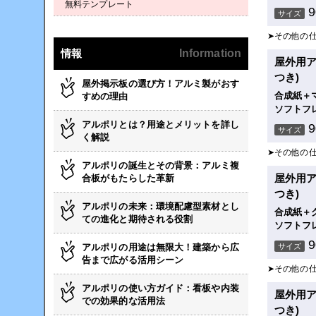
無料テンプレート
サイズ
➤その他の
情報
Information
屋外用ア
つき)
屋外掲示板の選び方！アルミ製がおす
合成紙＋
すめの理由
ソフトフ
アルポリとは？用途とメリットを詳し
サイズ
く解説
➤その他の
アルポリの誕生とその背景：アルミ複
屋外用ア
合板がもたらした革新
つき)
アルポリの未来：環境配慮型素材とし
合成紙＋
ての進化と期待される役割
ソフトフ
アルポリの用途は無限大！建築から広
サイズ
告まで広がる活用シーン
➤その他の
アルポリの使い方ガイド：看板や内装
屋外用ア
での効果的な活用法
つき)