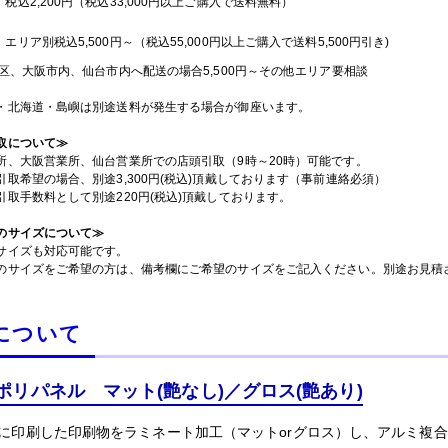
：税込2,200円（税込33,000円以上ご購入で送料無料）
：エリア別税込5,500円～（税込55,000円以上ご購入で送料5,500円引き)
3区、大阪市内、仙台市内へ配送の場合5,500円～その他エリア要相談
・北海道・島嶼は別途送料が発生する場合が御座います。
取について≫
所、大阪営業所、仙台営業所での店頭引取（9時～20時）可能です。
引取希望の場合、別途3,300円(税込)頂戴しております（事前連絡必須）
引取手数料として別途220円(税込)頂戴しております。
のサイズについて≫
サイズも対応可能です。
のサイズをご希望の方は、備考欄にご希望のサイズをご記入ください。別途お見積
について
ポリパネル マット(艶なし)／グロス(艶あり)
に印刷した印刷物をラミネート加工（マットorグロス）し、アルミ複