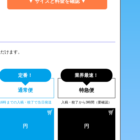
▼ サイズと料金を確認 ▼
ただけます。
定番！
業界最速！
通常便
特急便
16時までの入稿・校了で当日発送
入稿・校了から3時間（要確認）
円
円