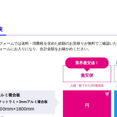
表
フォームでは送料・消費税を含めた総額のお見積りが無料でご確認い
ォームにお入りになり、合計金額をお確かめください。
業界最安値！
激安便
入稿・校了から3日後発送
アルミ複合板
マットラミ＋3mmアルミ複合板
円
900mm×1800mm