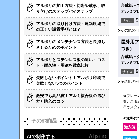
合成紙＋
アルポリの加工方法：切断や成形、取
り付けのステップバイステップ
アルミフ
サイズ
アルポリの取り付け方法：建築現場で
の正しい設置手順とは？
➤その他の
屋外用ア
アルポリのメンテナンス方法と長持ち
させるためのポイント
つき)
合成紙＋
アルポリとステンレス板の違い：コス
アルミフ
ト・耐久性・用途を徹底比較
サイズ
失敗しないポイント！アルポリ印刷で
➤その他の
失敗しない5つのポイント
激安でも高品質！アルミ複合板の選び
≪フレー
方と購入のコツ
※カスタ
※カスタ
≪送料に
その他商品
激安便
AIで制作する
AI print