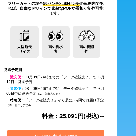
フリーカットの場合
90センチ×180センチ
の範囲内であ
れば、自由なデザインで素敵なPOPや看板が制作可能
です。
大型縦長
高い訴求
高い視認
サイズ
力
性
発送予定日
・
激安便
：08月09日24時までに「データ確認完了」で08月
12日に発送予定
・
通常便
：08月09日16時までに「データ確認完了」で08月
09日中に発送予定
（※一部商品を除く）
・
特急便
：「データ確認完了」から最短3時間でお届け予定
（※一部エリアのみ）
料金：25,091円(税込)～