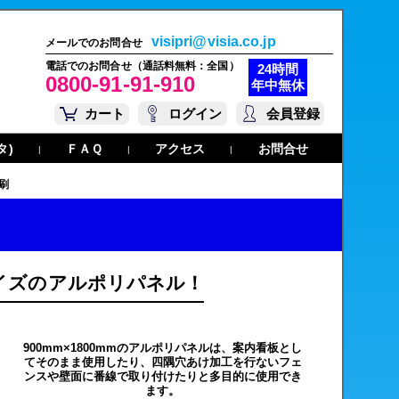
visipri@visia.co.jp
メールでのお問合せ
電話でのお問合せ（通話料無料：全国）
24時間
0800-91-91-910
年中無休
カート
ログイン
会員登録
タ)
ＦＡＱ
アクセス
お問合せ
|
|
|
刷
イズのアルポリパネル！
900mm×1800mmのアルポリパネルは、案内看板とし
てそのまま使用したり、四隅穴あけ加工を行ないフェ
ンスや壁面に番線で取り付けたりと多目的に使用でき
ます。