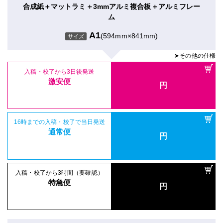
合成紙＋マットラミ＋3mmアルミ複合板＋アルミフレー
ム
A1
(594mm×841mm)
サイズ
➤その他の仕様
入稿・校了から3日後発送
激安便
円
16時までの入稿・校了で当日発送
通常便
円
入稿・校了から3時間（要確認）
特急便
円