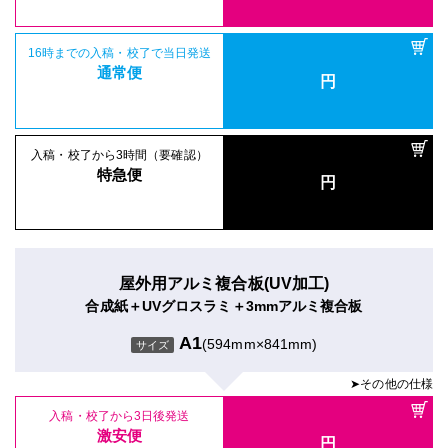
16時までの入稿・校了で当日発送
通常便
円
入稿・校了から3時間（要確認）
特急便
円
屋外用アルミ複合板(UV加工)
合成紙＋UVグロスラミ＋3mmアルミ複合板
A1
(594mm×841mm)
サイズ
➤その他の仕様
入稿・校了から3日後発送
激安便
円