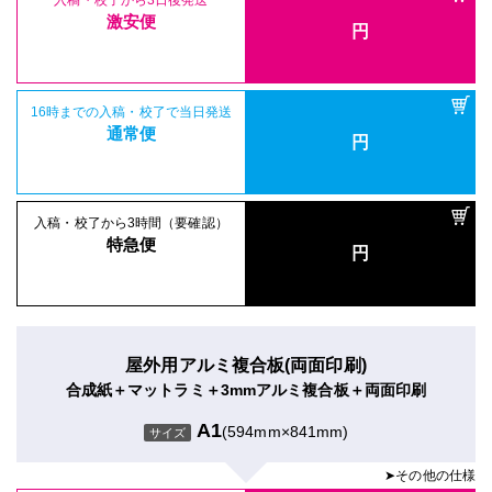
入稿・校了から3日後発送
激安便
円
16時までの入稿・校了で当日発送
通常便
円
入稿・校了から3時間（要確認）
特急便
円
屋外用アルミ複合板(両面印刷)
合成紙＋マットラミ＋3mmアルミ複合板＋両面印刷
A1
(594mm×841mm)
サイズ
➤その他の仕様