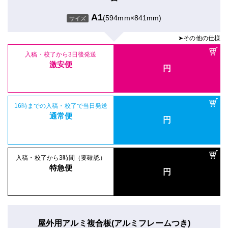
A1
(594mm×841mm)
サイズ
➤その他の仕様
入稿・校了から3日後発送
激安便
円
16時までの入稿・校了で当日発送
通常便
円
入稿・校了から3時間（要確認）
特急便
円
屋外用アルミ複合板(アルミフレームつき)