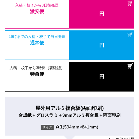
入稿・校了から3日後発送
激安便
円
16時までの入稿・校了で当日発送
通常便
円
入稿・校了から3時間（要確認）
特急便
円
屋外用アルミ複合板(両面印刷)
合成紙＋グロスラミ＋3mmアルミ複合板＋両面印刷
A1
(594mm×841mm)
サイズ