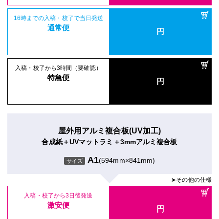
16時までの入稿・校了で当日発送
通常便
円
入稿・校了から3時間（要確認）
特急便
円
屋外用アルミ複合板(UV加工)
合成紙＋UVマットラミ＋3mmアルミ複合板
A1
(594mm×841mm)
サイズ
➤その他の仕様
入稿・校了から3日後発送
激安便
円