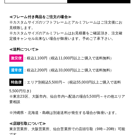
≪フレーム付き商品をご注文の場合≫
※カスタムサイズのソフトフレームとアルミフレームはご注文後にお
見積致します。
※カスタムサイズのアルミフレームはお見積書をご確認頂き、注文確
定後キャンセル出来ない場合が御座います。予めご了承下さい。
≪送料について≫
激安便
：税込1,100円（税込11,000円以上ご購入で送料無料）
通常便
：税込2,200円（税込33,000円以上ご購入で送料無料）
特急便
：エリア別税込5,500円～（税込55,000円以上ご購入で送料
5,500円引き)
※東京23区、大阪市内、仙台市内へ配送の場合5,500円～その他エリア
要相談
※沖縄県・北海道・島嶼は別途送料が発生する場合が御座います。
≪店頭引取について≫
東京営業所、大阪営業所、仙台営業所での店頭引取（9時～20時）可能
です。