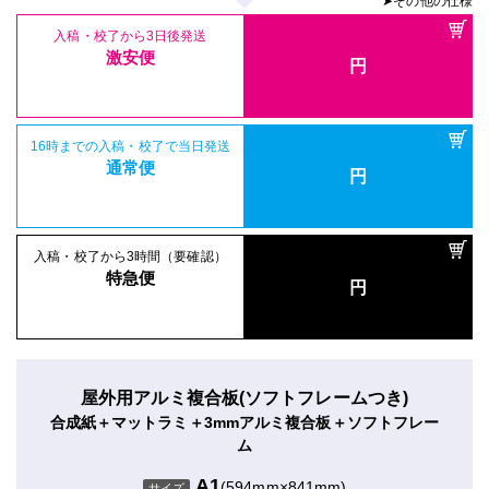
➤その他の仕様
入稿・校了から3日後発送
激安便
円
16時までの入稿・校了で当日発送
通常便
円
入稿・校了から3時間（要確認）
特急便
円
屋外用アルミ複合板(ソフトフレームつき)
合成紙＋マットラミ＋3mmアルミ複合板＋ソフトフレー
ム
A1
(594mm×841mm)
サイズ