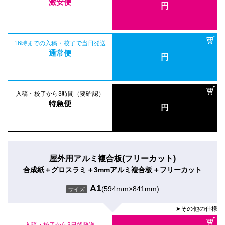
激安便
円
16時までの入稿・校了で当日発送
通常便
円
入稿・校了から3時間（要確認）
特急便
円
屋外用アルミ複合板(フリーカット)
合成紙＋グロスラミ＋3mmアルミ複合板＋フリーカット
A1
(594mm×841mm)
サイズ
➤その他の仕様