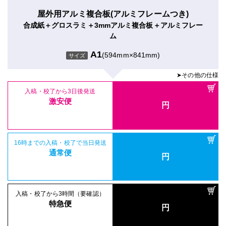
屋外用アルミ複合板(アルミフレームつき)
合成紙＋グロスラミ＋3mmアルミ複合板＋アルミフレー
ム
A1
(594mm×841mm)
サイズ
➤その他の仕様
入稿・校了から3日後発送
激安便
円
16時までの入稿・校了で当日発送
通常便
円
入稿・校了から3時間（要確認）
特急便
円