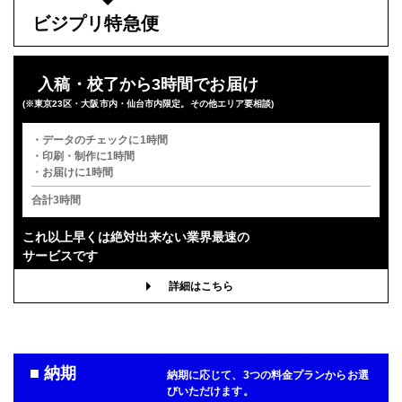
ビジプリ特急便
入稿・校了から3時間でお届け
(※東京23区・大阪市内・仙台市内限定。その他エリア要相談)
・データのチェックに1時間
・印刷・制作に1時間
・お届けに1時間
合計3時間
これ以上早くは
絶対出来ない業界最速の
サービスです
詳細はこちら
■ 納期
納期に応じて、3つの料金プランからお選
びいただけます。