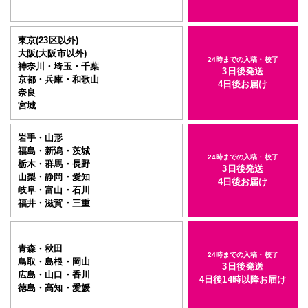
東京(23区以外)
大阪(大阪市以外)
24時までの入稿・校了
神奈川・埼玉・千葉
3日後発送
京都・兵庫・和歌山
4日後お届け
奈良
宮城
岩手・山形
福島・新潟・茨城
24時までの入稿・校了
栃木・群馬・長野
3日後発送
山梨・静岡・愛知
4日後お届け
岐阜・富山・石川
福井・滋賀・三重
青森・秋田
24時までの入稿・校了
鳥取・島根・岡山
3日後発送
広島・山口・香川
4日後14時以降お届け
徳島・高知・愛媛