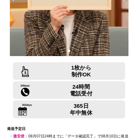
1枚から
制作OK
24時間
電話受付
365日
年中無休
発送予定日
・
激安便
：08月07日24時までに「データ確認完了」で08月10日に発送