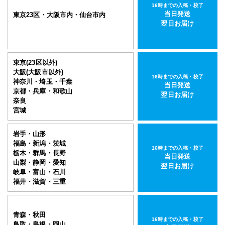
16時までの入稿・校了
当日発送
東京23区・大阪市内・仙台市内
翌日お届け
東京(23区以外)
大阪(大阪市以外)
16時までの入稿・校了
神奈川・埼玉・千葉
当日発送
京都・兵庫・和歌山
翌日お届け
奈良
宮城
岩手・山形
福島・新潟・茨城
16時までの入稿・校了
栃木・群馬・長野
当日発送
山梨・静岡・愛知
翌日お届け
岐阜・富山・石川
福井・滋賀・三重
青森・秋田
16時までの入稿・校了
鳥取・島根・岡山