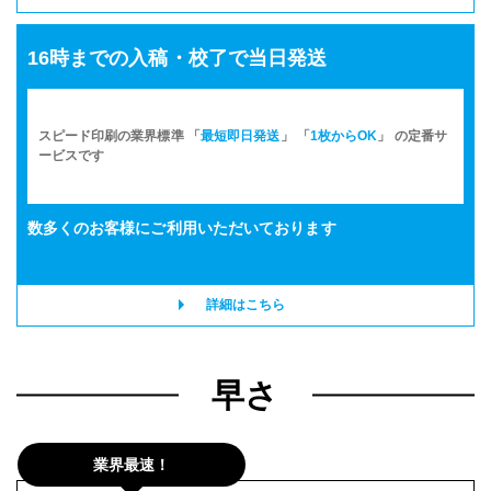
16時までの入稿・校了で当日発送
スピード印刷の業界標準 「
最短即日発送
」 「
1枚からOK
」 の定番サ
ービスです
数多くのお客様に
ご利用いただいております
詳細はこちら
早さ
業界最速！