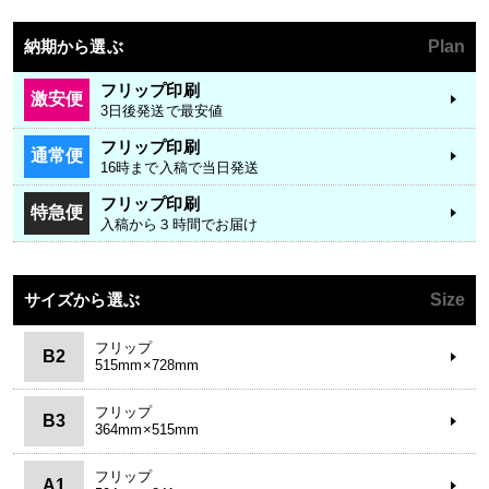
納期から選ぶ
Plan
フリップ印刷
激安便
3日後発送で最安値
フリップ印刷
通常便
16時まで入稿で当日発送
フリップ印刷
特急便
入稿から３時間でお届け
サイズから選ぶ
Size
フリップ
B2
515mm×728mm
フリップ
B3
364mm×515mm
フリップ
A1