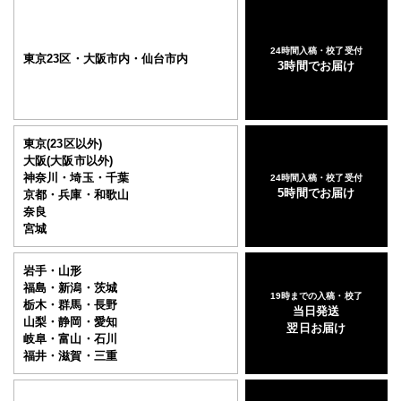
24時間入稿・校了受付
東京23区・大阪市内・仙台市内
3時間でお届け
東京(23区以外)
大阪(大阪市以外)
神奈川・埼玉・千葉
24時間入稿・校了受付
5時間でお届け
京都・兵庫・和歌山
奈良
宮城
岩手・山形
福島・新潟・茨城
19時までの入稿・校了
栃木・群馬・長野
当日発送
山梨・静岡・愛知
翌日お届け
岐阜・富山・石川
福井・滋賀・三重