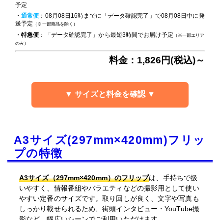
予定
・
通常便
：08月08日16時までに「データ確認完了」で08月08日中に発
送予定
（※一部商品を除く）
・
特急便
：「データ確認完了」から最短3時間でお届け予定
（※一部エリア
のみ）
料金：1,826円(税込)～
▼ サイズと料金を確認 ▼
A3サイズ(297mm×420mm)フリッ
プの特徴
A3サイズ（297mm×420mm）のフリップ
は、手持ちで扱
いやすく、情報番組やバラエティなどの撮影用として使い
やすい定番のサイズです。取り回しが良く、文字や写真も
しっかり載せられるため、街頭インタビュー・YouTube撮
影など、幅広いシーンでご利用いただけます。