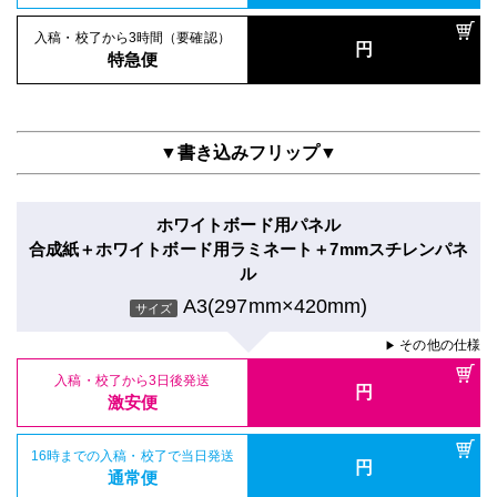
入稿・校了から3時間（要確認）
円
特急便
▼書き込みフリップ▼
ホワイトボード用パネル
合成紙＋ホワイトボード用ラミネート＋7mmスチレンパネ
ル
A3(297mm×420mm)
サイズ
その他の仕様
▶
入稿・校了から3日後発送
円
激安便
16時までの入稿・校了で当日発送
円
通常便