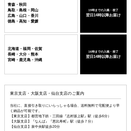
青森・秋田
鳥取・島根・岡山
19時までの入稿・校了
翌日14時以降お届け
広島・山口・香川
徳島・高知・愛媛
北海道・福岡・佐賀
16時までの入稿・校了
長崎・大分・熊本
翌日14時以降お届け
宮崎・鹿児島・沖縄
東京支店・大阪支店・仙台支店のご案内
当社に、直接引き取りにいらっしゃる場合、送料無料で宅配便より早
く納品が可能です。
【東京支店】都営地下鉄・三田線『志村坂上駅』駅（徒歩6分）
【大阪支店】『なんば』『恵比寿町』駅（徒歩７分）
【仙台支店】泉中央駅徒歩20分