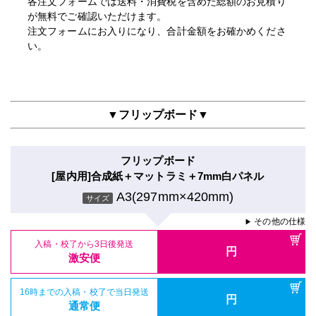
各注文フォームでは送料・消費税を含めた総額のお見積り
が無料でご確認いただけます。
注文フォームにお入りになり、合計金額をお確かめくださ
い。
▼フリップボード▼
フリップボード
[屋内用]合成紙＋マットラミ＋7mm白パネル
A3(297mm×420mm)
サイズ
その他の仕様
▶
入稿・校了から3日後発送
円
激安便
16時までの入稿・校了で当日発送
円
通常便