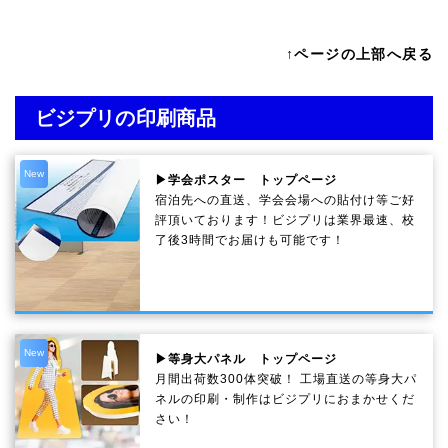
↑ページの上部へ戻る
ビジプリの印刷商品
New
▶学会ポスター トップページ
宿泊先への直送、学会会場への貼付け等ご好
評頂いております！ビジプリは業界最速、校
了後3時間でお届けも可能です！
New
▶等身大パネル トップページ
月間出荷数300体突破！ 工場直送の等身大パ
ネルの印刷・制作は
ビジプリ
におまかせくだ
さい！