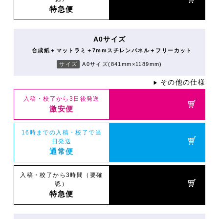
特急便
A0サイズ
合成紙＋マットラミ＋7mmスチレンパネル＋フリーカット
サイズ
A0サイズ(841mm×1189mm)
その他の仕様
▶
入稿・校了から3日後発送
激安便
16時までの入稿・校了で当
日発送
通常便
入稿・校了から3時間（要確
認）
特急便