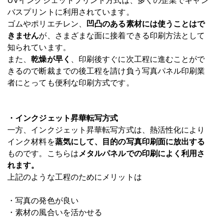
UVインクジェットプリント方式は、多くの企業でキャン
バスプリントに利用されています。
ゴムやポリエチレン、
凹凸のある素材には使うことはで
きません
が、さまざまな面に接着できる印刷方法として
知られています。
また、
乾燥が早く
、印刷後すぐに次工程に進むことがで
きるので断裁までの後工程を請け負う写真パネル印刷業
者にとっても便利な印刷方式です。
・インクジェット昇華転写方式
一方、インクジェット昇華転写方式は、熱活性化により
インク材料を
蒸気にして、目的の写真印刷面に放出する
ものです。こちらは
メタルパネルでの印刷によく利用さ
れます。
上記のような工程のためにメリットは
・写真の発色が良い
・素材の風合いを活かせる