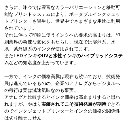
さらに、昨今では豊富なカラーバリエーションと移動可
能なプリントシステムにより、ポータブルインクジェッ
トプリンターも誕生し、世界中でさまざまな用途に利用
されています。
それに伴って印刷に使うインクへの要求の高まりは、印
刷業界の急速な変化をもたらし、現在では溶剤系、水
系、紫外線系のインクが使用されてます。
また
LEDインキやUVと水性インキのハイブリッドシステ
ム
などの知名度が上がっています。
一方で、インクの価格高騰は現在も続いており、技術発
展は進んでいるものの、企業のアナログからデジタルへ
の移行は実は減速気味なのも事実。
アナログと比較するとインク価格は高止まりすると思わ
れますが、やはり
実装されてこそ技術発展が期待
できる
のでインクジェットプリンターとインクの価格の関係性
は切り離せません。