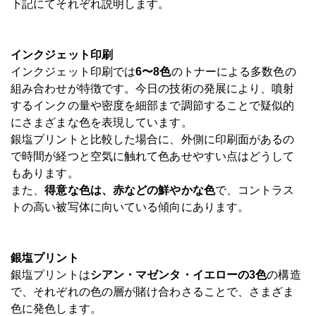
下記にてそれぞれ説明します。
インクジェット印刷
インクジェット印刷では
6〜8色
のトナーによる多数色の
組み合わせが特徴です。今日の技術の発展により、噴射
するインクの量や密度を細部まで調節することで疑似的
にさまざまな色を表現しています。
銀塩プリントと比較した場合に、外側に印刷面があるの
で時間が経つと空気に触れて色あせやすい点はどうして
もあります。
また、
得意な色は、赤などの鮮やかな色
で、コントラス
トの高い被写体に向いている傾向にあります。
銀塩プリント
銀塩プリントは
シアン・マゼンタ・イエローの3色
の構造
で、それぞれの色の層が賭け合わさることで、さまざま
色に発色します。