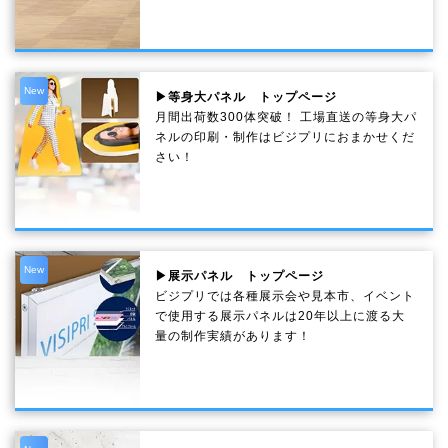
New
▶等身大パネル トップページ
月間出荷数300体突破！ 工場直送の等身大パ
ネルの印刷・制作は
ビジプリ
におまかせくだ
さい！
New
▶展示パネル トップページ
ビジプリでは各種展示会や見本市、イベント
で使用する展示パネルは20年以上に渡る大
量の制作実績があります！