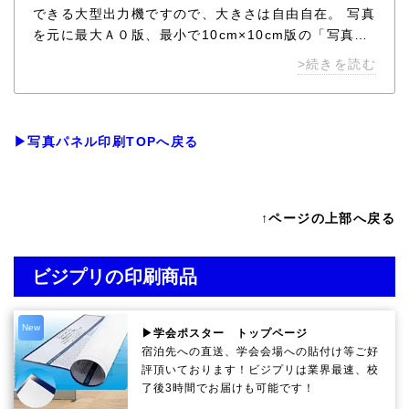
できる大型出力機ですので、大きさは自由自在。 写真
を元に最大Ａ０版、最小で10cm×10cm版の「写真パ
ネル」を、１枚から製作いたします。 料金表にないサ
>続きを読む
イズをご希望のお客様も、ぜひお問合せください。
▶写真パネル印刷TOPへ戻る
↑ページの上部へ戻る
ビジプリの印刷商品
New
▶学会ポスター トップページ
宿泊先への直送、学会会場への貼付け等ご好
評頂いております！ビジプリは業界最速、校
了後3時間でお届けも可能です！