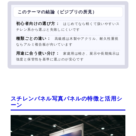
このテーマの結論（ビジプリの所見）
初心者向けの選び方：
はじめてなら軽くて扱いやすいス
チレン系から選ぶと失敗しにくいです
種類ごとの違い：
高級感は木製やアクリル、耐久性重視
ならアルミ複合板が向いています
用途に合う使い分け：
家庭用は軽さ、展示や長期掲示は
強度と保管性を基準に選ぶのが安心です
スチレンパネル写真パネルの特徴と活用シ
ーン