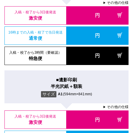
その他の仕様
▶
入稿・校了から3日後発送
円
激安便
16時までの入稿・校了で当日発送
円
通常便
入稿・校了から3時間（要確認）
円
特急便
■遺影印刷
半光沢紙＋額装
サイズ
A1
(594mm×841mm)
その他の仕様
▶
入稿・校了から3日後発送
円
激安便