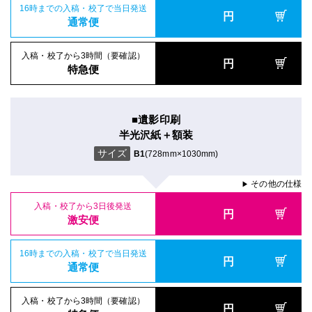
16時までの入稿・校了で当日発送
円
通常便
入稿・校了から3時間（要確認）
円
特急便
■遺影印刷
半光沢紙＋額装
サイズ
B1
(728mm×1030mm)
その他の仕様
▶
入稿・校了から3日後発送
円
激安便
16時までの入稿・校了で当日発送
円
通常便
入稿・校了から3時間（要確認）
円