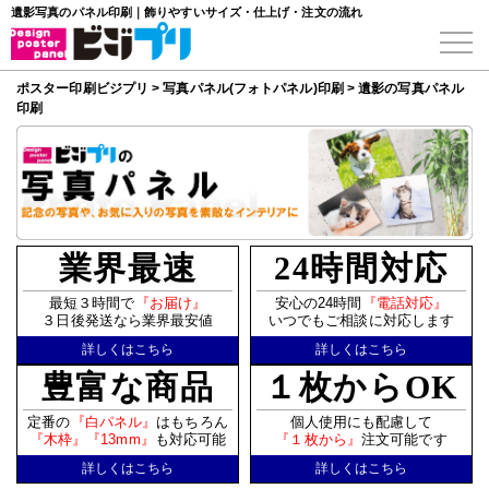
遺影写真のパネル印刷｜飾りやすいサイズ・仕上げ・注文の流れ
ポスター印刷ビジプリ
>
写真パネル(フォトパネル)印刷
>
遺影の写真パネル
印刷
業界最速
24時間対応
最短３時間で
『お届け』
安心の24時間
『電話対応』
３日後発送なら業界最安値
いつでもご相談に対応します
詳しくはこちら
詳しくはこちら
豊富な商品
１枚からOK
定番の
『白パネル』
はもちろん
個人使用にも配慮して
『木枠』
『13mm』
も対応可能
『１枚から』
注文可能です
詳しくはこちら
詳しくはこちら