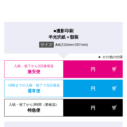
■遺影印刷
半光沢紙＋額装
サイズ
A4
(210mm×297mm)
その他の仕様
▶
入稿・校了から3日後発送
円
激安便
16時までの入稿・校了で当日発送
円
通常便
入稿・校了から3時間（要確認）
円
特急便