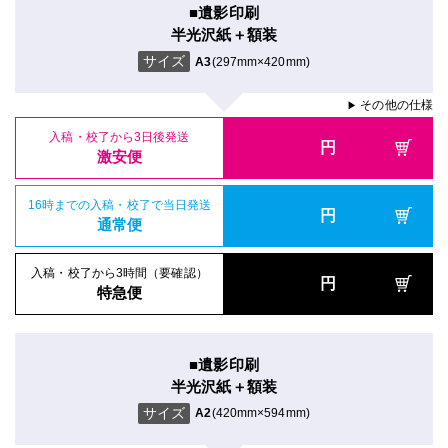
■遺影印刷
半光沢紙＋額装
サイズ
A3
(297mm×420mm)
その他の仕様
▶
入稿・校了から3日後発送
円
激安便
16時までの入稿・校了で当日発送
円
通常便
入稿・校了から3時間（要確認）
円
特急便
■遺影印刷
半光沢紙＋額装
サイズ
A2
(420mm×594mm)