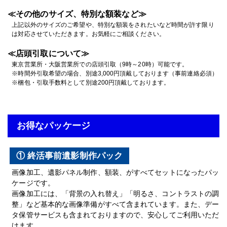
≪その他のサイズ、特別な額装など≫
上記以外のサイズのご希望や、特別な額装をされたいなど時間が許す限り
は対応させていただきます。お気軽にご相談ください。
≪店頭引取について≫
東京営業所・大阪営業所での店頭引取（9時～20時）可能です。
※時間外引取希望の場合、別途3,000円頂戴しております（事前連絡必須）
※梱包・引取手数料として別途200円頂戴しております。
お得なパッケージ
① 終活事前遺影制作パック
画像加工、遺影パネル制作、額装、がすべてセットになったパッ
ケージです。
画像加工には、「背景の入れ替え」「明るさ、コントラストの調
整」など基本的な画像準備がすべて含まれています。また、デー
タ保管サービスも含まれておりますので、安心してご利用いただ
けます。