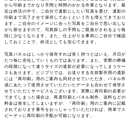
から印刷までかなり手間と時間のかかる作業となります。最
近は終活の中で、ご自分で遺影にしたい写真を選び、遺影の
印刷まで完了させて保存しておくという方も増えてきており
ます。ご自分のイメージに合った写真をご自分で思い出しな
がら探せますので、写真探しの手間もご親族がされるより格
段に少なくなります。また、仕上がりを事前にご自分で確認
しておくことで、終活としても安心できます。
写真パネルはしっかり保存すれば長く持つとはいえ、月日が
たつ毎に劣化していくものではあります。また、実際の葬儀
の段階になって違うサイズの遺影が必要になってしまうケー
スもあります。ビジプリでは、お送りする生前製作用の遺影
には『再印刷』用のご案内も同封させていただき、パネル作
成にあたって使用させていただいたデータも合わせて保管さ
せていただくサービスもございます。実際に再印刷の必要が
できてしまった場合は、再度印刷とパネル制作、送料などの
料金は発生してしまいますが、『再印刷』用のご案内に記載
されております番号をおっしゃっていただければ、簡単でス
ピーディに再印刷の手配が可能になります。