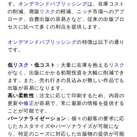
す。
オンデマンドパブリッシング
は、在庫コスト
の削減、廃版
リスク
の軽減、ニッチ市場へのアプ
ローチ、自費出版の容易さなど、従来の出版プロ
セスに比べて多くの利点を提供します。
オンデマンドパブリッシング
の特徴は以下の通り
です。
低
リスク
・低コスト
：大量に在庫を抱える
リスク
がなく、出版にかかる初期投資を大幅に削減でき
ます。また、売れ行きの見込みが難しい作品でも
出版が容易になります。
高い柔軟性
：注文に応じて印刷するため、内容の
更新や
修正
が容易で、常に最新の情報を提供する
ことが可能です。
パーソナライゼーション
：個々の顧客の要求に応
じたカスタマイズやパーソナライズが可能にな
り、特定のニーズに対応した出版物の提供が可能