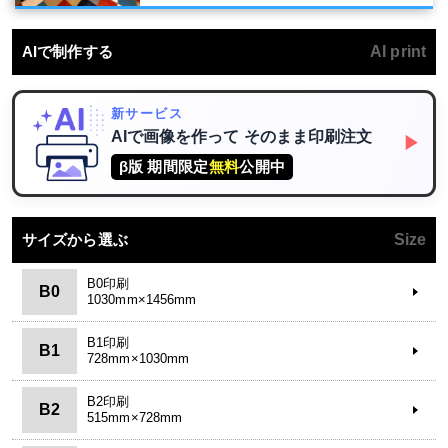
AIで制作する
AI print
新サービス
AIで画像を作って
そのまま印刷注文
▶
β版 期間限定
無料
公開中
サイズから選ぶ
Size
B0印刷
B0
1030mm×1456mm
B1印刷
B1
728mm×1030mm
B2印刷
B2
515mm×728mm