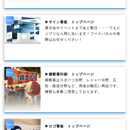
New
▶サイン看板 トップページ
展示会やイベントまであと数日・・・でもビ
ジプリなら間に合います！ブースパネルや装
飾はお任せください！
New
▶横断幕印刷 トップページ
横断幕はスポーツ分野、レジャー分野、広
告・販促分野など、用途が幅広い商品です。
種類も多数ご用意しております。
New
▶ロゴ看板 トップページ