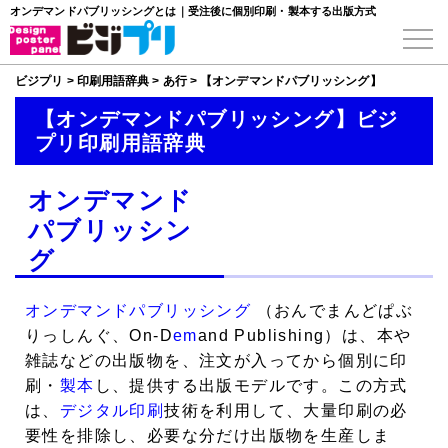
オンデマンドパブリッシングとは｜受注後に個別印刷・製本する出版方式
ビジプリ
>
印刷用語辞典
>
あ行
>
【オンデマンドパブリッシング】
【オンデマンドパブリッシング】ビジ
プリ印刷用語辞典
オンデマンド
パブリッシン
グ
オンデマンドパブリッシング
（おんでまんどぱぶ
りっしんぐ、On-D
em
and Publishing）は、本や
雑誌などの出版物を、注文が入ってから個別に印
刷・
製本
し、提供する出版モデルです。この方式
は、
デジタル印刷
技術を利用して、大量印刷の必
要性を排除し、必要な分だけ出版物を生産しま