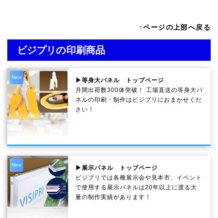
↑ページの上部へ戻る
ビジプリの印刷商品
New
▶等身大パネル トップページ
月間出荷数300体突破！ 工場直送の等身大パ
ネルの印刷・制作は
ビジプリ
におまかせくだ
さい！
New
▶展示パネル トップページ
ビジプリでは各種展示会や見本市、イベント
で使用する展示パネルは20年以上に渡る大
量の制作実績があります！