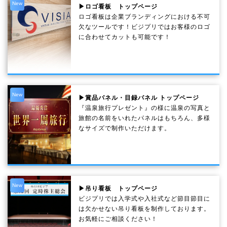
New
▶ロゴ看板 トップページ
ロゴ看板は企業ブランディングにおける不可
欠なツールです！ビジプリではお客様のロゴ
に合わせてカットも可能です！
New
▶賞品パネル・目録パネル トップページ
『温泉旅行プレゼント』の様に温泉の写真と
旅館の名前をいれたパネルはもちろん、多様
なサイズで制作いただけます。
New
▶吊り看板 トップページ
ビジプリでは入学式や入社式など節目節目に
は欠かせない吊り看板を制作しております。
お気軽にご相談ください！