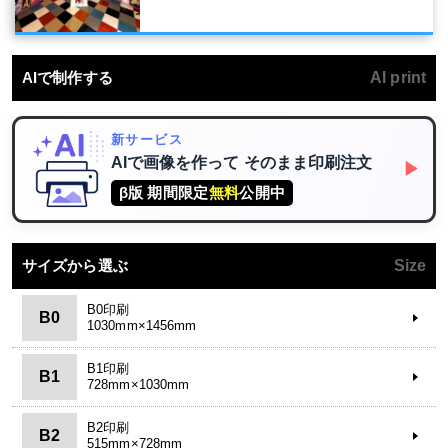
AIで制作する
AI print
新サービス
AIで画像を作って
そのまま印刷注文
▶
β版 期間限定
無料
公開中
サイズから選ぶ
Size
B0印刷
B0
1030mm×1456mm
B1印刷
B1
728mm×1030mm
B2印刷
B2
515mm×728mm