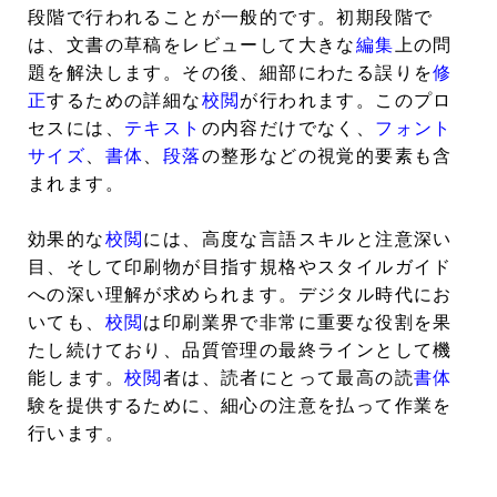
段階で行われることが一般的です。初期段階で
は、文書の草稿をレビューして大きな
編集
上の問
題を解決します。その後、細部にわたる誤りを
修
正
するための詳細な
校閲
が行われます。このプロ
セスには、
テキスト
の内容だけでなく、
フォント
サイズ
、
書体
、
段落
の整形などの視覚的要素も含
まれます。
効果的な
校閲
には、高度な言語スキルと注意深い
目、そして印刷物が目指す規格やスタイルガイド
への深い理解が求められます。デジタル時代にお
いても、
校閲
は印刷業界で非常に重要な役割を果
たし続けており、品質管理の最終ラインとして機
能します。
校閲
者は、読者にとって最高の読
書体
験を提供するために、細心の注意を払って作業を
行います。