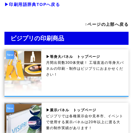
▶印刷用語辞典TOPへ戻る
↑ページの上部へ戻る
ビジプリの印刷商品
New
▶等身大パネル トップページ
月間出荷数300体突破！ 工場直送の等身大パ
ネルの印刷・制作は
ビジプリ
におまかせくだ
さい！
New
▶展示パネル トップページ
ビジプリでは各種展示会や見本市、イベント
で使用する展示パネルは20年以上に渡る大
量の制作実績があります！