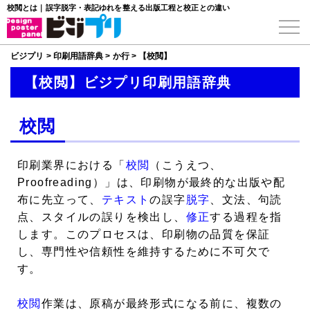
校閲とは｜誤字脱字・表記ゆれを整える出版工程と校正との違い
ビジプリ
>
印刷用語辞典
>
か行
>
【校閲】
【校閲】ビジプリ印刷用語辞典
校閲
印刷業界における「
校閲
（こうえつ、
Proofreading）」は、印刷物が最終的な出版や配
布に先立って、
テキスト
の誤字
脱字
、文法、句読
点、スタイルの誤りを検出し、
修正
する過程を指
します。このプロセスは、印刷物の品質を保証
し、専門性や信頼性を維持するために不可欠で
す。
校閲
作業は、原稿が最終形式になる前に、複数の