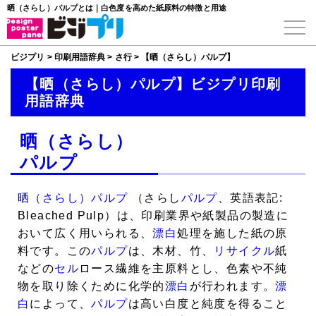
晒（さらし）パルプとは｜白色度を高めた紙原料の特徴と用途
ビジプリ
>
印刷用語辞典
>
さ行
>
【晒（さらし）パルプ】
【晒（さらし）パルプ】ビジプリ印刷
用語辞典
晒（さらし）
パルプ
晒（さらし）パルプ
（さらし
パルプ
、英語表記:
Bleached Pulp）は、印刷業界や紙製品の製造に
おいて広く用いられる、
漂白
処理を施した紙の原
料です。この
パルプ
は、木材、竹、
リサイクル
紙
などの
セル
ロース繊維を主原料とし、色素や不純
物を取り除くために化学的
漂白
が行われます。
漂
白
によって、
パルプ
は高い白度と純度を得ること