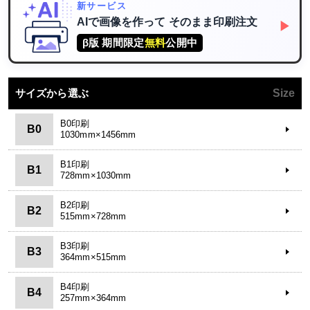
新サービス
AIで画像を作って
そのまま印刷注文
▶
β版 期間限定
無料
公開中
サイズから選ぶ
Size
B0印刷
B0
1030mm×1456mm
B1印刷
B1
728mm×1030mm
B2印刷
B2
515mm×728mm
B3印刷
B3
364mm×515mm
B4印刷
B4
257mm×364mm