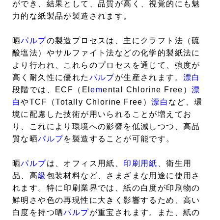
ができ、結果として、品質が高く、視覚的にも魅
力的な紙製品が製造されます。
晒
パルプ
の製造プロセスは、主にクラフト法（硫
酸塩法）やサルファイト法などの化学的製紙法に
より行われ、これらのプロセスを通じて、強度が
高く耐久性に優れた
パルプ
が生産されます。
漂白
段階では、ECF（El
em
ental Chlorine Free）
漂
白
やTCF（Totally Chlorine Free）
漂白
など、環
境に配慮した技術が用いられることが増えてお
り、これにより環境への影響を低減しつつ、高品
質な晒
パルプ
を製造することが可能です。
晒
パルプ
は、オフィス用紙、
印刷用紙
、衛生用
品、高
級
包装材料など、さまざまな用途に使用さ
れます。特に印刷業界では、紙の白度が印刷物の
鮮明さや色の再現性に大きく影響するため、高い
白度を持つ晒
パルプ
が重宝されます。また、紙の