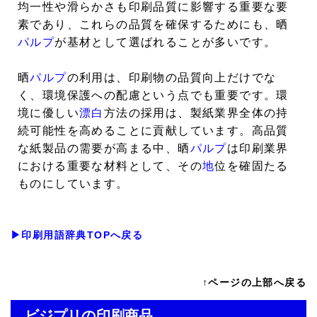
均一性や滑らかさも印刷品質に影響する重要な要
素であり、これらの品質を確保するためにも、晒
パルプ
が基材として選ばれることが多いです。
晒
パルプ
の利用は、印刷物の品質向上だけでな
く、環境保護への配慮という点でも重要です。環
境に優しい
漂白
方法の採用は、製紙業界全体の持
続可能性を高めることに貢献しています。高品質
な紙製品の需要が高まる中、晒
パルプ
は印刷業界
における重要な材料として、その
地
位を確固たる
ものにしています。
▶印刷用語辞典TOPへ戻る
↑ページの上部へ戻る
ビジプリの印刷商品