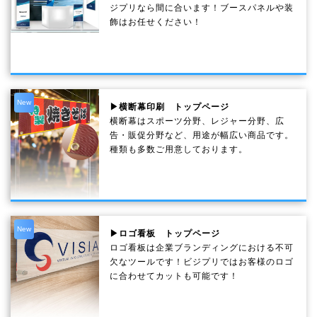
ジプリなら間に合います！ブースパネルや装
飾はお任せください！
New
▶横断幕印刷 トップページ
横断幕はスポーツ分野、レジャー分野、広
告・販促分野など、用途が幅広い商品です。
種類も多数ご用意しております。
New
▶ロゴ看板 トップページ
ロゴ看板は企業ブランディングにおける不可
欠なツールです！ビジプリではお客様のロゴ
に合わせてカットも可能です！