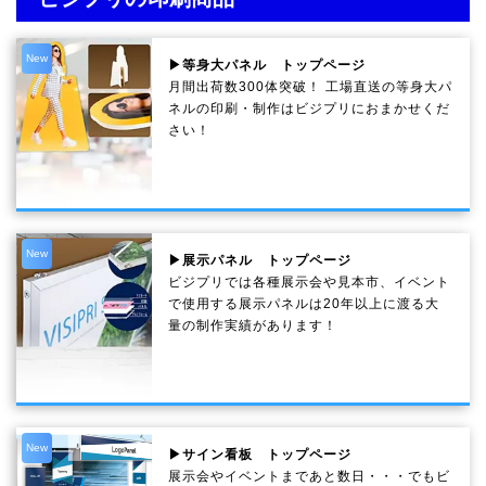
New
▶等身大パネル トップページ
月間出荷数300体突破！ 工場直送の等身大パ
ネルの印刷・制作は
ビジプリ
におまかせくだ
さい！
New
▶展示パネル トップページ
ビジプリでは各種展示会や見本市、イベント
で使用する展示パネルは20年以上に渡る大
量の制作実績があります！
New
▶サイン看板 トップページ
展示会やイベントまであと数日・・・でもビ