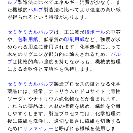
ルプ
製造法に比べてエネルギー消費が少なく、ま
た機械的
パルプ
製造法に比べてより強度の高い紙
が得られるという特徴があります。
セミケミカルパルプ
は、主に波形
段ボール
の中芯
や、
包装用紙
、低品質の
印刷用紙
など、強度が求
められる用途に使用されます。化学処理によって
木材のリグニンが部分的に除去されるため、
パル
プ
は比較的高い強度を持ちながらも、機械的処理
による柔軟性と充填性を保持します。
セミケミカルパルプ
製造プロセスの鍵となる化学
薬品には、通常、ナトリウムヒドロサイド（苛性
ソーダ）やナトリウム硫化物などが含まれます。
これらの薬品は、木材の構造を緩め、繊維を分離
しやすくします。製造プロセスでは、化学処理の
後に繊維を洗浄し、適切な長さに繊維を切断する
ために
リファイナー
と呼ばれる機械を使用しま