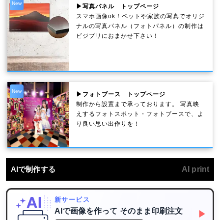
New
▶写真パネル トップページ
スマホ画像ok！ペットや家族の写真でオリジ
ナルの写真パネル（フォトパネル）の制作は
ビジプリにおまかせ下さい！
New
▶フォトブース トップページ
制作から設置まで承っております。 写真映
えするフォトスポット・フォトブースで、よ
り良い思い出作りを！
AIで制作する
AI print
新サービス
AIで画像を作って
そのまま印刷注文
▶