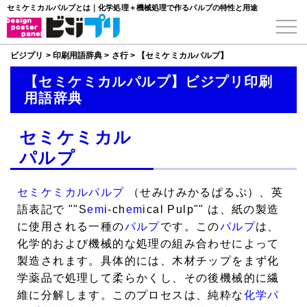
セミケミカルパルプとは｜化学処理＋機械処理で作るパルプの特性と用途
ビジプリ
>
印刷用語辞典
>
さ行
>
【セミケミカルパルプ】
【セミケミカルパルプ】ビジプリ印刷
用語辞典
セミケミカル
パルプ
セミケミカルパルプ
（せみけみかるぱるぷ）、英
語表記で ""S
em
i-ch
em
ical Pulp"" は、紙の製造
に使用される一種の
パルプ
です。この
パルプ
は、
化学的および機械的な処理の組み合わせによって
製造されます。具体的には、木材チップをまず化
学薬品で処理して柔らかくし、その後機械的に繊
維に分解します。このプロセスは、純粋な
化学パ