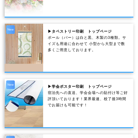
New
▶タペストリー印刷 トップページ
ポール（バー）は白と黒、木製の3種類。サ
イズも用途に合わせて 小型から大型まで数
多くご用意しております。
New
▶学会ポスター印刷 トップページ
宿泊先への直送、学会会場への貼付け等ご好
評頂いております！業界最速、校了後3時間
でお届けも可能です！