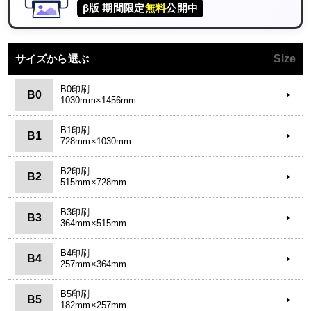
β版 期間限定
無料
公開中
サイズから選ぶ
Size
B0印刷
B0
1030mm×1456mm
B1印刷
B1
728mm×1030mm
B2印刷
B2
515mm×728mm
B3印刷
B3
364mm×515mm
B4印刷
B4
257mm×364mm
B5印刷
B5
182mm×257mm