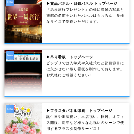
New
▶賞品パネル・目録パネル トップページ
『温泉旅行プレゼント』の様に温泉の写真と
旅館の名前をいれたパネルはもちろん、多様
なサイズで制作いただけます。
New
▶吊り看板 トップページ
ビジプリでは入学式や入社式など節目節目に
は欠かせない吊り看板を制作しております。
お気軽にご相談ください！
New
▶フラスタパネル印刷 トップページ
誕生日や出演祝い、出店祝い、転居、オフィ
ス開設、周年など様々なお祝いのシーンで使
用するフラスタ制作サービス！