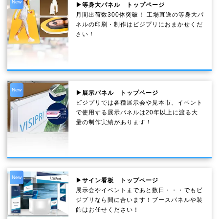
New
▶等身大パネル トップページ
月間出荷数300体突破！ 工場直送の等身大パ
ネルの印刷・制作は
ビジプリ
におまかせくだ
さい！
New
▶展示パネル トップページ
ビジプリでは各種展示会や見本市、イベント
で使用する展示パネルは20年以上に渡る大
量の制作実績があります！
New
▶サイン看板 トップページ
展示会やイベントまであと数日・・・でもビ
ジプリなら間に合います！ブースパネルや装
飾はお任せください！