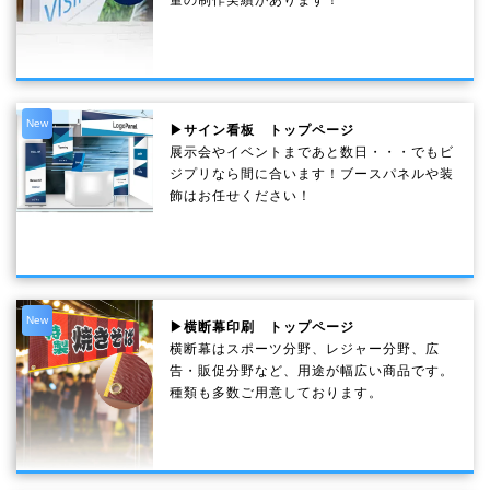
New
▶サイン看板 トップページ
展示会やイベントまであと数日・・・でもビ
ジプリなら間に合います！ブースパネルや装
飾はお任せください！
New
▶横断幕印刷 トップページ
横断幕はスポーツ分野、レジャー分野、広
告・販促分野など、用途が幅広い商品です。
種類も多数ご用意しております。