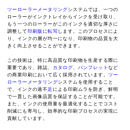
ツーローラーメータリング
システムでは、一つの
ローラーがインクトレイからインクを受け取り、
もう一つのローラーがこのインクを適切な厚さに
調整して
印刷版
に
転写
します。このプロセスによ
り、インクの層が均一になり、印刷物の品質を大
きく向上させることができます。
この技術は、特に高品質な印刷物を生産する際に
重要であり、雑誌、
カタログ
、
パンフレット
など
の商業印刷において広く採用されています。
ツー
ローラーメータリング
システムを使用すること
で、インクの過不
足
による印刷ムラを防ぎ、鮮明
で一貫した画像品質を保証することが可能です。
また、インクの使用量を最適化することでコスト
削減にも寄与し、効率的な印刷プロセスの実現に
貢献しています。