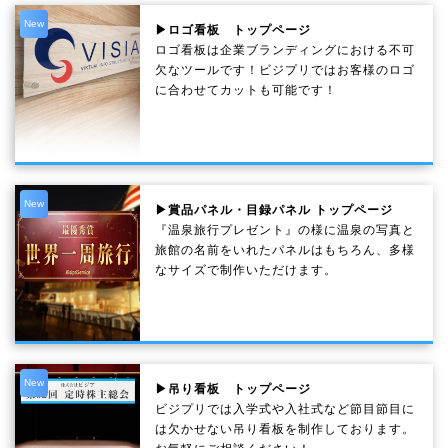
New
▶ロゴ看板 トップページ
ロゴ看板は企業ブランディングにおける不可
欠なツールです！ビジプリではお客様のロゴ
に合わせてカットも可能です！
New
▶賞品パネル・目録パネル トップページ
『温泉旅行プレゼント』の様に温泉の写真と
旅館の名前をいれたパネルはもちろん、多様
なサイズで制作いただけます。
New
▶吊り看板 トップページ
ビジプリでは入学式や入社式など節目節目に
は欠かせない吊り看板を制作しております。