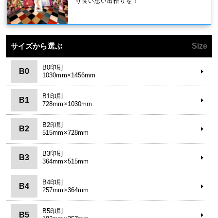
り良い思い出作りを！
サイズから選ぶ
Size
B0印刷
B0
1030mm×1456mm
B1印刷
B1
728mm×1030mm
B2印刷
B2
515mm×728mm
B3印刷
B3
364mm×515mm
B4印刷
B4
257mm×364mm
B5印刷
B5