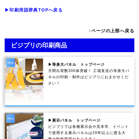
▶印刷用語辞典TOPへ戻る
↑ページの上部へ戻る
ビジプリの印刷商品
New
▶等身大パネル トップページ
月間出荷数300体突破！ 工場直送の等身大パ
ネルの印刷・制作は
ビジプリ
におまかせくだ
さい！
New
▶展示パネル トップページ
ビジプリでは各種展示会や見本市、イベント
で使用する展示パネルは20年以上に渡る大
量の制作実績があります！