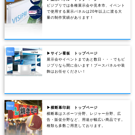
ビジプリでは各種展示会や見本市、イベント
で使用する展示パネルは20年以上に渡る大
量の制作実績があります！
New
▶サイン看板 トップページ
展示会やイベントまであと数日・・・でもビ
ジプリなら間に合います！ブースパネルや装
飾はお任せください！
New
▶横断幕印刷 トップページ
横断幕はスポーツ分野、レジャー分野、広
告・販促分野など、用途が幅広い商品です。
種類も多数ご用意しております。