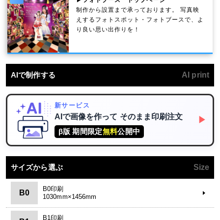
▶フォトブース トップページ
制作から設置まで承っております。 写真映
えするフォトスポット・フォトブースで、よ
り良い思い出作りを！
AIで制作する
AI print
新サービス
AIで画像を作って
そのまま印刷注文
▶
β版 期間限定
無料
公開中
サイズから選ぶ
Size
B0印刷
B0
1030mm×1456mm
B1印刷