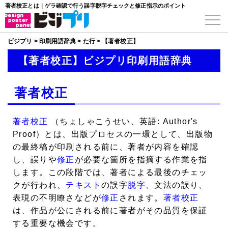
著者校正とは｜ゲラ確認で行う誤字脱字チェックと修正指示のポイント
ビジプリ
>
印刷用語辞典
>
た行
>
【著者校正】
【著者校正】ビジプリ印刷用語辞典
著者校正
著者校正
（ちょしゃこうせい、英語: Author's
Proof）とは、出版プロセスの一環として、出版物
の最終稿が印刷される前に、著者が内容を確認
し、誤りや
修正
が必要な箇所を指摘する作業を指
します。この段階では、著者による最後のチェッ
クが行われ、
テキスト
の誤字
脱字
、文法の誤り、
表現の不明瞭さなどが
修正
されます。
著者校正
は、作品が公にされる前に著者がその品質を保証
する重要な機会です。