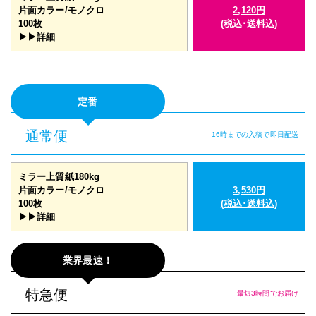
片面カラー/モノクロ
2,120円
100枚
(税込･送料込)
▶▶詳細
定番
通常便
16時までの入稿で即日配送
ミラー上質紙180kg
片面カラー/モノクロ
3,530円
100枚
(税込･送料込)
▶▶詳細
業界最速！
特急便
最短3時間でお届け