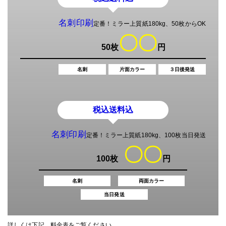
名刺印刷
定番！ミラー上質紙180kg、50枚からOK
〇〇
50枚
円
名刺
片面カラー
３日後発送
税込
送料込
名刺印刷
定番！ミラー上質紙180kg、100枚当日発送
〇〇
100枚
円
名刺
両面カラー
当日発送
詳しくは下記、料金表をご覧ください