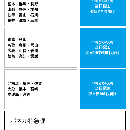
16時までの入稿
栃木・群馬・長野
当日発送
山梨・静岡・愛知
翌日AMお届け
岐阜・富山・石川
福井・滋賀・三重
青森・秋田
16時までの入稿
鳥取・島根・岡山
当日発送
広島・山口・香川
翌日14時以降お届け
徳島・高知・愛媛
北海道・福岡・佐賀
16時までの入稿
当日発送
大分・熊本・宮崎
翌々日AMお届け
鹿児島・沖縄
パネル特急便