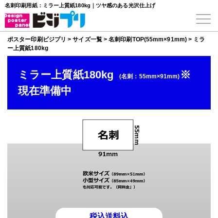
名刺印刷用紙：ミラー上質紙180kg｜ツヤ感のある光沢仕上げ
ポスター印刷ビジプリ
>
サイズ一覧
>
名刺印刷TOP(55mm×91mm)
>
ミラ
ー上質紙180kg
ミラー上質紙180kg
※
(名刺：55mm×91mm)
現在準備中
税込
送料込