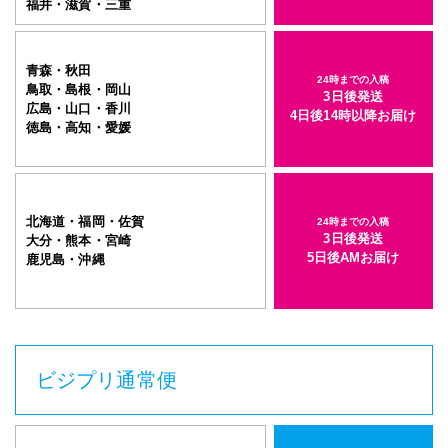
福井・滋賀・三重
青森・秋田
24時までの入稿
鳥取・島根・岡山
3日後発送
広島・山口・香川
4日後14時以降お届け
徳島・高知・愛媛
北海道・福岡・佐賀
24時までの入稿
3日後発送
大分・熊本・宮崎
5日後AMお届け
鹿児島・沖縄
ビジプリ通常便