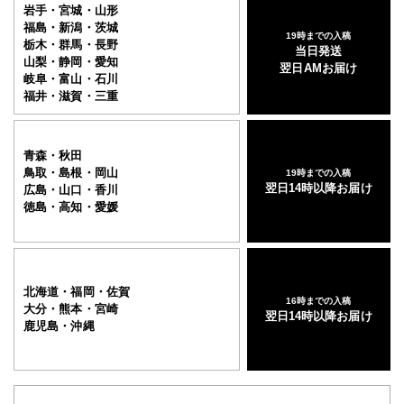
岩手・宮城・山形
福島・新潟・茨城
19時までの入稿
栃木・群馬・長野
当日発送
山梨・静岡・愛知
翌日AMお届け
岐阜・富山・石川
福井・滋賀・三重
青森・秋田
鳥取・島根・岡山
19時までの入稿
翌日14時以降お届け
広島・山口・香川
徳島・高知・愛媛
北海道・福岡・佐賀
16時までの入稿
大分・熊本・宮崎
翌日14時以降お届け
鹿児島・沖縄