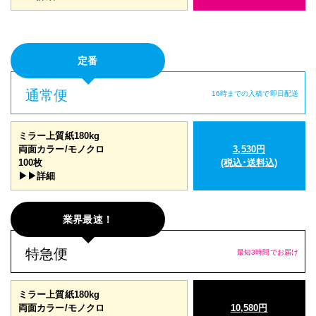
定番
通常便
16時までの入稿で即日配送
ミラー上質紙180kg
両面カラー/モノクロ
3,530円
100枚
(税込･送料込)
▶▶詳細
業界最速！
特急便
最短3時間でお届け
ミラー上質紙180kg
両面カラー/モノクロ
10,580円