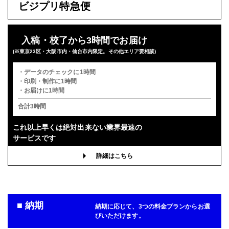
ビジプリ特急便
入稿・校了から3時間でお届け
(※東京23区・大阪市内・仙台市内限定。その他エリア要相談)
・データのチェックに1時間
・印刷・制作に1時間
・お届けに1時間
合計3時間
これ以上早くは
絶対出来ない業界最速の
サービスです
詳細はこちら
■ 納期
納期に応じて、3つの料金プランからお選
びいただけます。