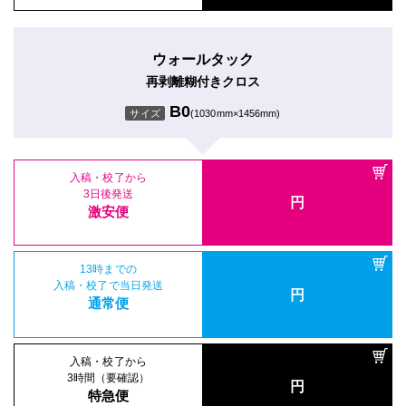
ウォールタック
再剥離糊付きクロス
B0
サイズ
(1030mm×1456mm)
入稿・校了から
3日後発送
円
激安便
13時までの
入稿・校了で当日発送
円
通常便
入稿・校了から
3時間（要確認）
円
特急便