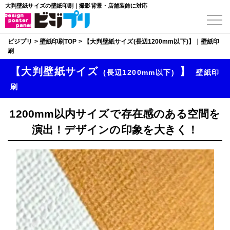
大判壁紙サイズの壁紙印刷｜撮影背景・店舗装飾に対応
ビジプリ
>
壁紙印刷TOP
>
【大判壁紙サイズ(長辺1200mm以下)】｜壁紙印
刷
【大判壁紙サイズ
】
(長辺1200mm以下)
壁紙印
刷
1200mm以内サイズで存在感のある空間を
演出！デザインの印象を大きく！