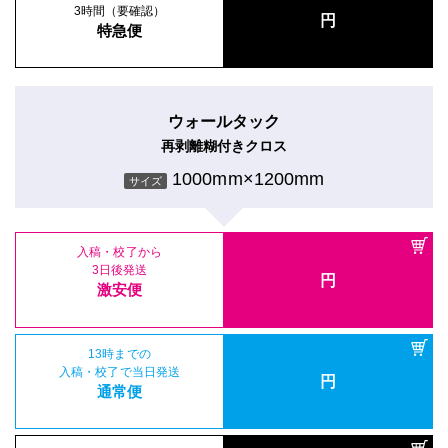
3時間（要確認）
円
特急便
ウォールタック
再剥離糊付きクロス
1000mm×1200mm
サイズ
入稿・校了から
3日後発送
円
激安便
13時までの
入稿・校了で当日発送
円
通常便