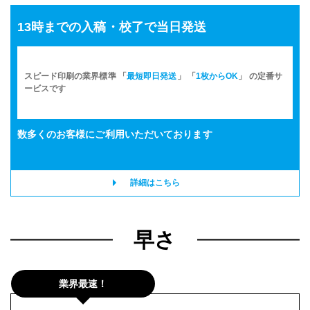
13時までの入稿・校了で当日発送
スピード印刷の業界標準 「
最短即日発送
」 「
1枚からOK
」 の定番サ
ービスです
数多くのお客様に
ご利用いただいております
詳細はこちら
早さ
業界最速！