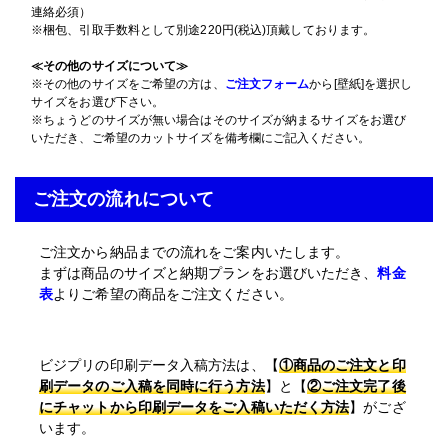
連絡必須）
※梱包、引取手数料として別途220円(税込)頂戴しております。
≪その他のサイズについて≫
※その他のサイズをご希望の方は、
ご注文フォーム
から[壁紙]を選択し
サイズをお選び下さい。
※ちょうどのサイズが無い場合はそのサイズが納まるサイズをお選び
いただき、ご希望のカットサイズを備考欄にご記入ください。
ご注文の流れについて
ご注文から納品までの流れをご案内いたします。
まずは商品のサイズと納期プランをお選びいただき、
料金
表
よりご希望の商品をご注文ください。
ビジプリの印刷データ入稿方法は、【
①商品のご注文と印
刷データのご入稿を同時に行う方法
】と【
②ご注文完了後
にチャットから印刷データをご入稿いただく方法
】がござ
います。