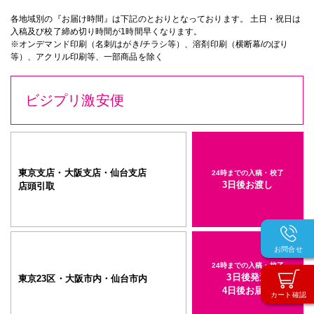
各地域別の『お届け時間』は下記のとおりとなっております。 土日・祝日は
入稿及び校了締め切り時間が1時間早くなります。
※オンデマンド印刷（名刺/はがき/チラシ等）、溶剤印刷（横断幕/のぼり
等）、アクリル印刷等、一部商品を除く
ビジプリ激安便
東京支店・大阪支店・仙台支店
24時までの入稿・校了
3日後お渡し
店頭引取
お問合せ
24時までの入稿・校了
3日後発送
東京23区・大阪市内・仙台市内
4日後お届け
カート確認