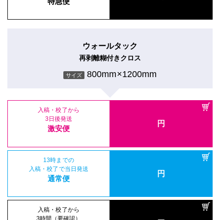
特急便
ウォールタック
再剥離糊付きクロス
800mm×1200mm
サイズ
入稿・校了から
3日後発送
円
激安便
13時までの
入稿・校了で当日発送
円
通常便
入稿・校了から
3時間（要確認）