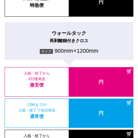
円
特急便
ウォールタック
再剥離糊付きクロス
900mm×1200mm
サイズ
入稿・校了から
3日後発送
円
激安便
13時までの
入稿・校了で当日発送
円
通常便
入稿・校了から