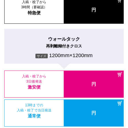
入稿・校了から
3時間（要確認）
円
特急便
ウォールタック
再剥離糊付きクロス
1200mm×1200mm
サイズ
入稿・校了から
3日後発送
円
激安便
13時までの
入稿・校了で当日発送
円
通常便