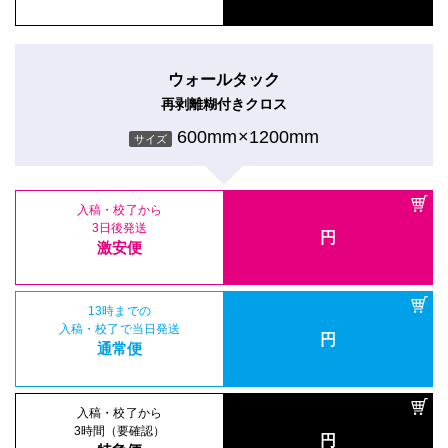
ウォールタック
再剥離糊付きクロス
600mm×1200mm
サイズ
入稿・校了から
3日後発送
円
激安便
13時までの
入稿・校了で当日発送
円
通常便
入稿・校了から
3時間（要確認）
円