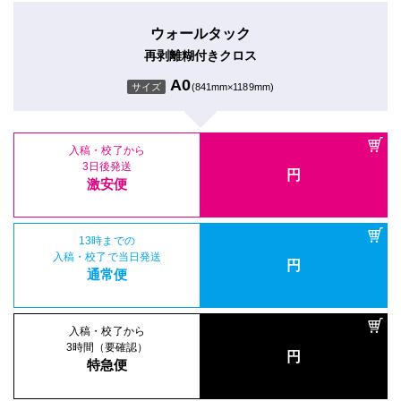
ウォールタック
再剥離糊付きクロス
A0
サイズ
(841mm×1189mm)
入稿・校了から
3日後発送
円
激安便
13時までの
入稿・校了で当日発送
円
通常便
入稿・校了から
3時間（要確認）
円
特急便