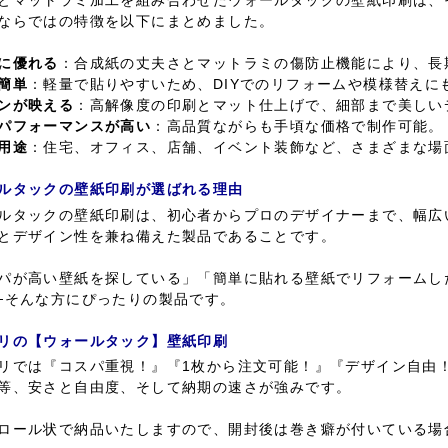
とマットラミ加工を組み合わせたウォールタックの壁紙印刷は、
ならではの特徴を以下にまとめました。
に優れる
：合成紙の丈夫さとマットラミの傷防止機能により、長
簡単
：軽量で貼りやすいため、DIYでのリフォームや模様替えに
ンが映える
：高解像度の印刷とマット仕上げで、細部まで美しい
パフォーマンスが高い
：高品質ながらも手頃な価格で制作可能。
用途
：住宅、オフィス、店舗、イベント装飾など、さまざまな場
ルタックの壁紙印刷が選ばれる理由
ルタックの壁紙印刷は、初心者からプロのデザイナーまで、幅広
とデザイン性を兼ね備えた製品であることです。
パが高い壁紙を探している」「簡単に貼れる壁紙でリフォームし
─そんな方にぴったりの製品です。
リの【ウォールタック】壁紙印刷
リでは『コスパ重視！』『1枚から注文可能！』『デザイン自由
等、安さと自由度、そして納期の速さが強みです。
ロール状で納品いたしますので、開封後は巻き癖が付いている場