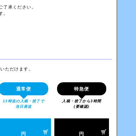
ご了承ください。
す。
認いただけます。
通常便
特急便
13時迄の入稿・校了で
入稿・校了から3時間
当日発送
(要確認)
円
円