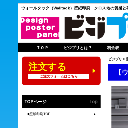
ウォールタック（Walltack）壁紙印刷｜クロス地の質感
ＴＯＰ
ビジプリとは？
料金表
ビジプリ
>
注文する
【
ご注文フォームはこちら
TOPページ
Top
■壁紙印刷TOP