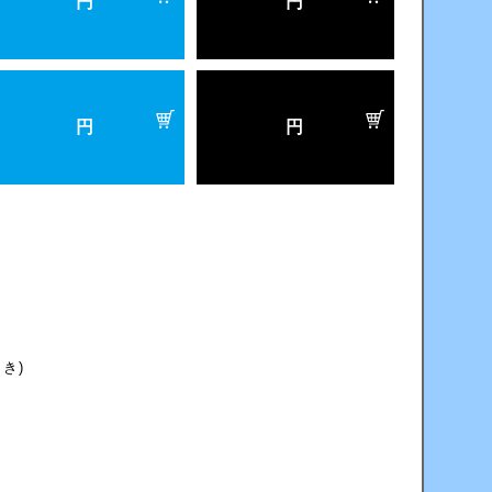
円
円
円
円
き)