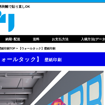
と再剥離で貼り直しOK
納期･配送
送料
お支払方法
入稿方法(データ
壁紙印刷TOP
>
【ウォールタック】壁紙印刷
ウォールタック】
壁紙印刷