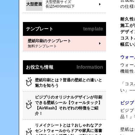
合成紙
大型壁面サイズ
大型壁面
の仕様
長辺5400mm以下
耐久性
施工が
テンプレート
template
デザイ
コスト
壁紙印刷のテンプレート
幅広い
無料テンプレート
ウォー
ウォー
お役立ち情報
Information
機能性
壁紙印刷とは？普通の壁紙との違いと
「コス
魅力を知ろう
い」─
ビジプリのオリジナルデザインが印刷
ビジプ
できる壁紙シール【ウォールタック】
【AirWash】それぞれの特徴をご紹
ビジプ
介！
品！』
リメイクシートとは？おしゃれなアク
壁紙は
セントウォールからドアや家具に落書