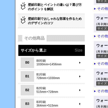
サイズ
壁紙印刷とペイントの違いは？選び方
その
のポイントを解説
▶
ウォ
壁紙印刷でおしゃれな部屋を作るため
のデザインのコツ
(再剥離
サイズ
その
▶
その他商品
ウォ
サイズから選ぶ
Size
(再剥離
サイズ
B0印刷
B0
その
▶
1030mm×1456mm
ウォ
B1印刷
B1
728mm×1030mm
(再剥離
サイズ
B2印刷
B2
その
▶
515mm×728mm
ウォ
B3印刷
B3
364mm×515mm
(再剥離