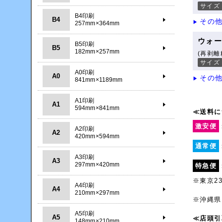
サイズ
B4印刷
B4
その
▶
257mm×364mm
ウォ
B5印刷
B5
182mm×257mm
(再剥離
サイズ
A0印刷
A0
その
▶
841mm×1189mm
A1印刷
A1
594mm×841mm
≪送料に
激安便
A2印刷
A2
420mm×594mm
通常便
A3印刷
A3
297mm×420mm
特急便
※東京2
A4印刷
A4
210mm×297mm
※沖縄県
A5印刷
A5
≪店頭引
148mm×210mm