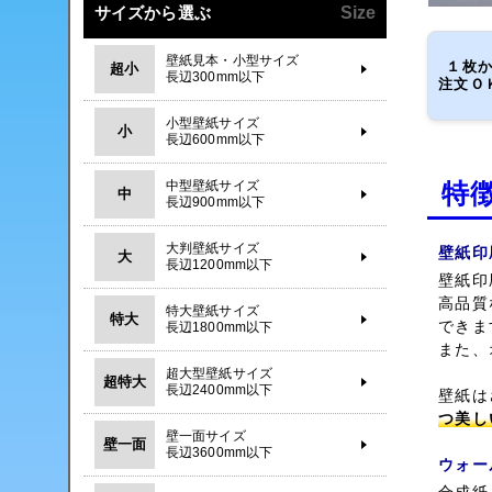
サイズから選ぶ
Size
壁紙見本・小型サイズ
１枚
超小
長辺300mm以下
注文Ｏ
小型壁紙サイズ
小
長辺600mm以下
中型壁紙サイズ
特
中
長辺900mm以下
大判壁紙サイズ
壁紙印
大
長辺1200mm以下
壁紙印
高品質
特大壁紙サイズ
特大
できま
長辺1800mm以下
また、
超大型壁紙サイズ
超特大
長辺2400mm以下
壁紙は
つ美し
壁一面サイズ
壁一面
長辺3600mm以下
ウォー