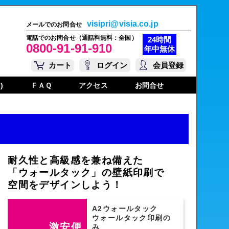
visipri@visia.co.jp
メールでのお問合せ
電話でのお問合せ（通話料無料：全国）
24時間
0800-91-91-910
年中無休
カート
ログイン
会員登録
)
ＦＡＱ
アクセス
お問合せ
耐久性と高級感を兼ね備えた
「ウォールタック」の壁紙印刷で
空間をデザインしよう！
A2ウォールタック
ウォールタック印刷の
激安便
み