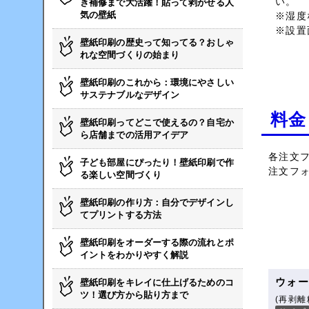
い。
き補修まで大活躍！貼って剥がせる人
気の壁紙
※湿度
※設置
壁紙印刷の歴史って知ってる？おしゃ
れな空間づくりの始まり
壁紙印刷のこれから：環境にやさしい
サステナブルなデザイン
料金
壁紙印刷ってどこで使えるの？自宅か
ら店舗までの活用アイデア
各注文
子ども部屋にぴったり！壁紙印刷で作
注文フ
る楽しい空間づくり
壁紙印刷の作り方：自分でデザインし
てプリントする方法
壁紙印刷をオーダーする際の流れとポ
イントをわかりやすく解説
ウォ
壁紙印刷をキレイに仕上げるためのコ
ツ！選び方から貼り方まで
(再剥離