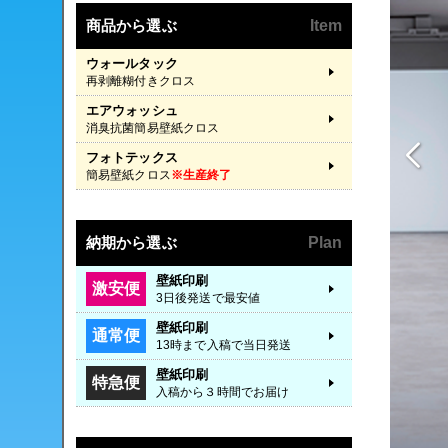
商品から選ぶ
Item
ウォールタック
再剥離糊付きクロス
エアウォッシュ
消臭抗菌簡易壁紙クロス
フォトテックス
簡易壁紙クロス
※生産終了
納期から選ぶ
Plan
壁紙印刷
激安便
3日後発送で最安値
壁紙印刷
通常便
13時まで入稿で当日発送
壁紙印刷
特急便
入稿から３時間でお届け