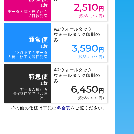
2,510
1枚
円
データ入稿・校了から
(税込2,761円)
3日後発送
A2ウォールタック
ウォールタック印刷の
通常便
み
3,590
1枚
円
13時までのデータ
(税込3,949円)
入稿・校了で当日発送
A2ウォールタック
ウォールタック印刷の
特急便
み
1枚
6,450
データ入稿から
円
最短3時間で『お届
(税込7,095円)
け』
その他の仕様は下記の
料金表
をご覧ください。