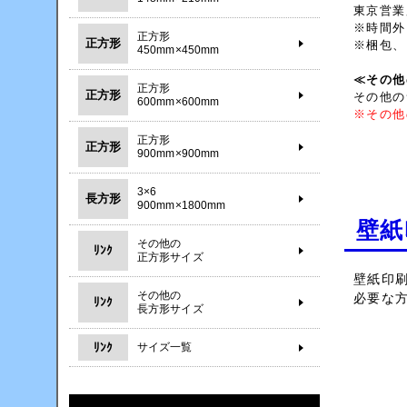
東京営業
※時間外
正方形
正方形
※梱包、
450mm×450mm
≪その他
正方形
正方形
その他の
600mm×600mm
※その他
正方形
正方形
900mm×900mm
3×6
長方形
900mm×1800mm
壁紙
その他の
ﾘﾝｸ
正方形サイズ
壁紙印
その他の
必要な
ﾘﾝｸ
長方形サイズ
ﾘﾝｸ
サイズ一覧