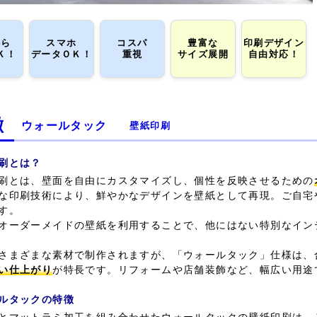
から
スマホ
コスパ
豊富な
印刷デザイン
Ｋ！
データＯＫ！
重視
サイズ展開
自由対応！
徴
ウォールタック
壁紙印刷
刷とは？
刷とは、壁面を自由にカスタマイズし、個性を反映させるための
な印刷技術により、鮮やかなデザインを壁紙として再現。ご自宅
す。
オーダーメイドの壁紙を利用することで、他にはない特別なイン
さまざまな素材で制作されますが、「ウォールタック」仕様は、
い仕上がり
が特長です。リフォームや店舗装飾など、幅広い用途
ルタックの特徴