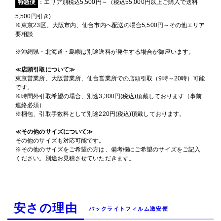
特急便
：エリア別税込5,500円～（税込55,000円以上ご購入で送料
5,500円引き)
※東京23区、大阪市内、仙台市内へ配送の場合5,500円～その他エリア
要相談
※沖縄県・北海道・島嶼は別途送料が発生する場合が御座います。
≪店頭引取について≫
東京営業所、大阪営業所、仙台営業所での店頭引取（9時～20時）可能
です。
※時間外引取希望の場合、別途3,300円(税込)頂戴しております（事前
連絡必須）
※梱包、引取手数料として別途220円(税込)頂戴しております。
≪その他のサイズについて≫
その他のサイズも対応可能です。
※その他のサイズをご希望の方は、備考欄にご希望のサイズをご記入
ください。別途お見積させていただきます。
安さの理由
バックライトフィルム激安便