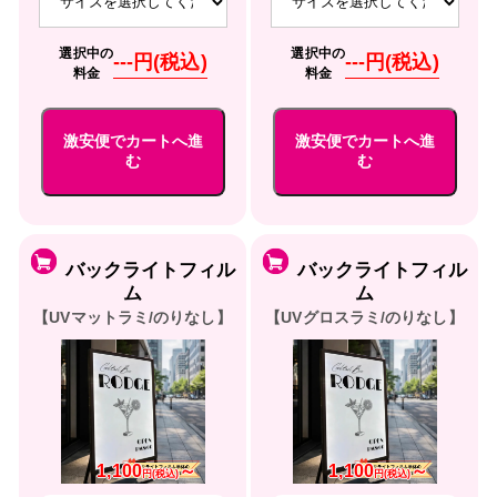
選択中の
選択中の
---円(税込)
---円(税込)
料金
料金
激安便でカートへ進
激安便でカートへ進
む
む
バックライトフィル
バックライトフィル
ム
ム
【UVマットラミ/のりなし】
【UVグロスラミ/のりなし】
1,100
～
1,100
～
円(税込)
円(税込)