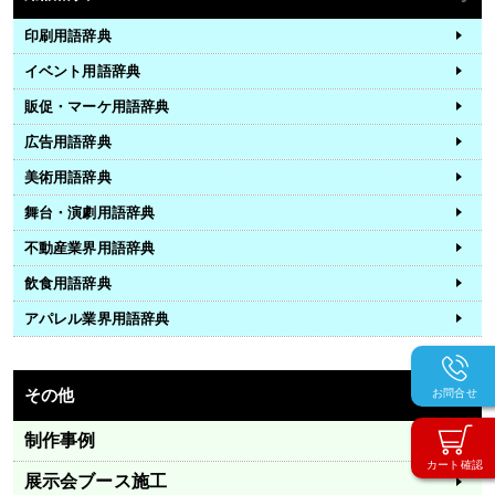
印刷用語辞典
イベント用語辞典
販促・マーケ用語辞典
広告用語辞典
美術用語辞典
舞台・演劇用語辞典
不動産業界用語辞典
飲食用語辞典
アパレル業界用語辞典
その他
Other
お問合せ
制作事例
カート確認
展示会ブース施工