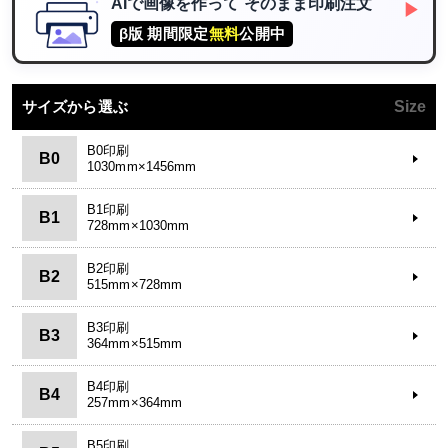
AIで画像を作って
そのまま印刷注文
▶
β版 期間限定
無料
公開中
サイズから選ぶ
Size
B0印刷
B0
1030mm×1456mm
B1印刷
B1
728mm×1030mm
B2印刷
B2
515mm×728mm
B3印刷
B3
364mm×515mm
B4印刷
B4
257mm×364mm
B5印刷