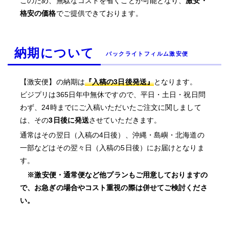
このため、無駄なコストを省くことが可能となり、
激安・
格安の価格
でご提供できております。
納期について
バックライトフィルム激安便
【激安便】の納期は
『入稿の3日後発送』
となります。
ビジプリは365日年中無休ですので、平日・土日・祝日問
わず、24時までにご入稿いただいたご注文に関しまして
は、その
3日後に発送
させていただきます。
通常はその翌日（入稿の4日後）、沖縄・島嶼・北海道の
一部などはその翌々日（入稿の5日後）にお届けとなりま
す。
※激安便・通常便など他プランもご用意しておりますの
で、お急ぎの場合やコスト重視の際は併せてご検討くださ
い。