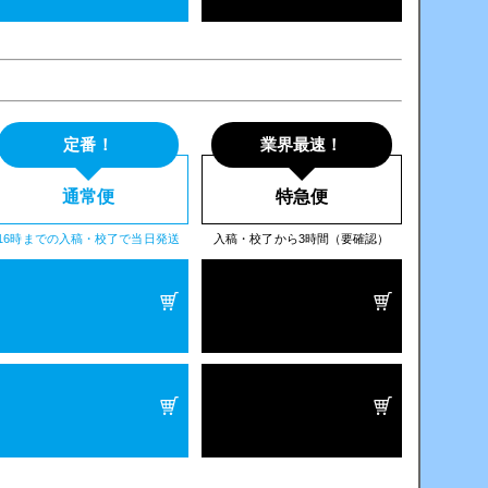
定番！
業界最速！
通常便
特急便
16時までの入稿・校了で当日発送
入稿・校了から3時間（要確認）