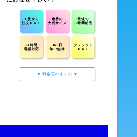
１枚から
定番の
最速で
注文ＯＫ！
大判サイズ
３時間納品
24時間
365日
クレジット
電話対応
年中無休
ＯＫ！
▼ 料金表へすすむ ▼