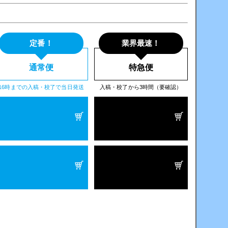
定番！
業界最速！
通常便
特急便
16時までの入稿・校了で当日発送
入稿・校了から3時間（要確認）