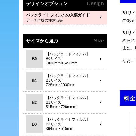
デザインオプション
Design
B1
サイ
バックライトフィルムの入稿ガイド
のある
データ作成の注意点等
B1サ
められ
サイズから選ぶ
Size
また、
【バックライトフィルム】
B0
B0サイズ
なお、
1030mm×1456mm
【バックライトフィルム】
B1
B1サイズ
728mm×1030mm
料金
【バックライトフィルム】
B2
B2サイズ
515mm×728mmm
【バックライトフィルム】
B3
B3サイズ
364mm×515mm