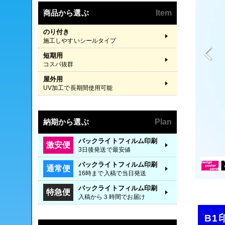
商品から選ぶ
Item
のり付き
施工しやすいシールタイプ
短期用
コスパ抜群
屋外用
UV加工で長期間使用可能
納期から選ぶ
Plan
バックライトフィルム印刷
激安便
3日後発送で最安値
バックライトフィルム印刷
通常便
16時まで入稿で当日発送
バックライトフィルム印刷
特急便
入稿から３時間でお届け
B1