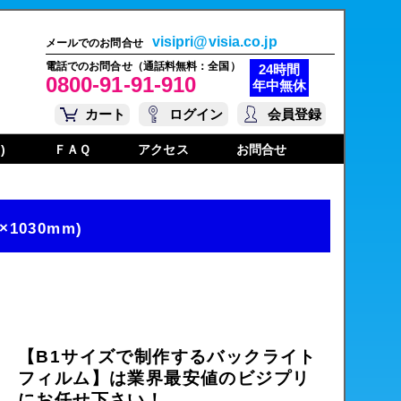
visipri@visia.co.jp
メールでのお問合せ
電話でのお問合せ（通話料無料：全国）
24時間
0800-91-91-910
年中無休
カート
ログイン
会員登録
)
ＦＡＱ
アクセス
お問合せ
×1030mm)
【B1サイズで制作するバックライト
フィルム】は業界最安値のビジプリ
にお任せ下さい！