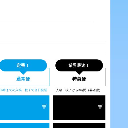
定番！
業界最速！
通常便
特急便
16時までの入稿・校了で当日発送
入稿・校了から3時間（要確認）