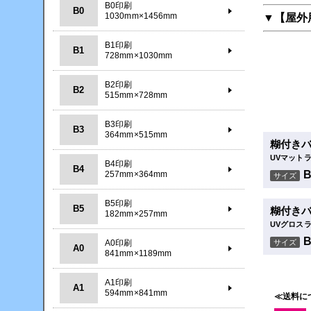
B0印刷
B0
1030mm×1456mm
▼【屋外
B1印刷
B1
728mm×1030mm
B2印刷
B2
515mm×728mm
B3印刷
B3
364mm×515mm
糊付き
UVマット
B4印刷
B4
257mm×364mm
サイズ
B5印刷
B5
糊付き
182mm×257mm
UVグロス
A0印刷
サイズ
A0
841mm×1189mm
A1印刷
A1
594mm×841mm
≪送料に