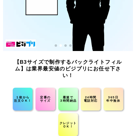
【B3サイズで制作するバックライトフィル
ム】は業界最安値のビジプリにお任せ下さ
い！
１枚から
定番の
最速で
24時間
365日
注文ＯＫ！
サイズ
３時間納品
電話対応
年中無休
クレジット
ＯＫ！