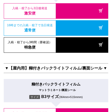
入稿・校了から3日後発送
激安便
16時までの入稿・校了で当日発送
通常便
入稿・校了から3時間（要確認）
特急便
▼【屋内用】糊付きバックライトフィルム/裏面シール ▼
糊付きバックライトフィルム
マットラミネート/裏面シール
B3サイズ
サイズ
(364mm×515mmm)