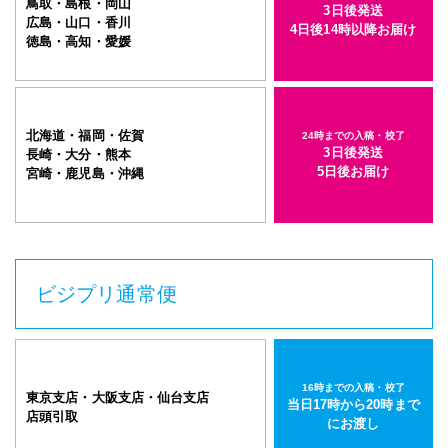
鳥取・島根・岡山
3日後発送
広島・山口・香川
4日後14時以降お届け
徳島・高知・愛媛
北海道・福岡・佐賀
24時までの入稿・校了
3日後発送
長崎・大分・熊本
5日後お届け
宮崎・鹿児島・沖縄
ビジプリ通常便
16時までの入稿・校了
東京支店・大阪支店・仙台支店
当日17時から20時まで
店頭引取
にお渡し