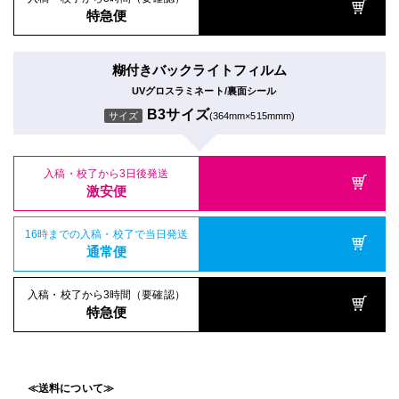
特急便
糊付きバックライトフィルム
UVグロスラミネート/裏面シール
B3サイズ
サイズ
(364mm×515mmm)
入稿・校了から3日後発送
激安便
16時までの入稿・校了で当日発送
通常便
入稿・校了から3時間（要確認）
特急便
≪送料について≫