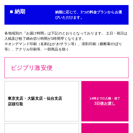
■ 納期
納期に応じて、3つの料金プランからお選
びいただけます。
各地域別の『お届け時間』は下記のとおりとなっております。 土日・祝日は
入稿及び校了締め切り時間が1時間早くなります。
※オンデマンド印刷（名刺/はがき/チラシ等）、溶剤印刷（横断幕/のぼり
等）、アクリル印刷等、一部商品を除く
ビジプリ激安便
東京支店・大阪支店・仙台支店
24時までの入稿・校了
3日後お渡し
店頭引取