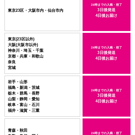
24時までの入稿・校了
3日後発送
東京23区・大阪市内・仙台市内
4日後お届け
東京(23区以外)
大阪(大阪市以外)
24時までの入稿・校了
神奈川・埼玉・千葉
3日後発送
京都・兵庫・和歌山
4日後お届け
奈良
宮城
岩手・山形
福島・新潟・茨城
24時までの入稿・校了
栃木・群馬・長野
3日後発送
山梨・静岡・愛知
4日後お届け
岐阜・富山・石川
福井・滋賀・三重
青森・秋田
24時までの入稿・校了