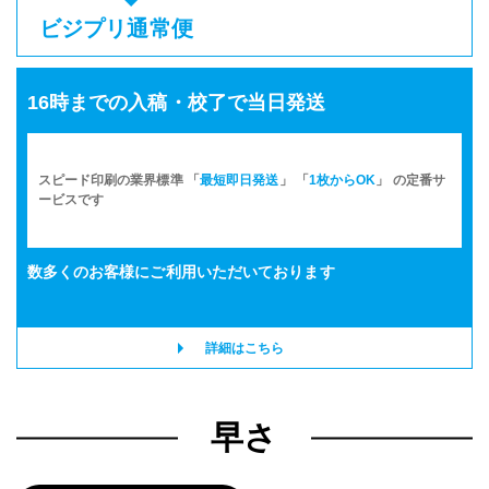
ビジプリ通常便
16時までの入稿・校了で当日発送
スピード印刷の業界標準 「
最短即日発送
」 「
1枚からOK
」 の定番サ
ービスです
数多くのお客様に
ご利用いただいております
詳細はこちら
早さ