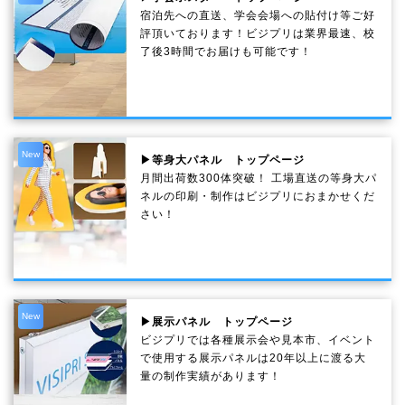
宿泊先への直送、学会会場への貼付け等ご好
評頂いております！ビジプリは業界最速、校
了後3時間でお届けも可能です！
New
▶等身大パネル トップページ
月間出荷数300体突破！ 工場直送の等身大パ
ネルの印刷・制作は
ビジプリ
におまかせくだ
さい！
New
▶展示パネル トップページ
ビジプリでは各種展示会や見本市、イベント
で使用する展示パネルは20年以上に渡る大
量の制作実績があります！