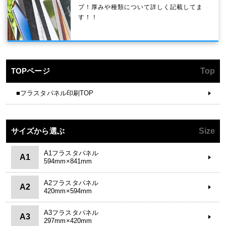
プ！厚みや種類について詳しく記載してま
す！！
TOPページ
Top
■フラスタパネル印刷TOP
サイズから選ぶ
Size
A1フラスタパネル
A1
594mm×841mm
A2フラスタパネル
A2
420mm×594mm
A3フラスタパネル
A3
297mm×420mm