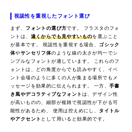
視認性を重視したフォント選び
まず、
フォントの選び方
です。 フラスタのフォ
ントは、
遠くからでも見やすいもの
を選ぶこと
が基本です。 視認性を重視する場合、
ゴシック
体
や
サンセリフ体
のような線の太さが均一でシ
ンプルなフォントが適しています。 これらのフ
ォントは、どの角度からでも読みやすく、イベ
ント会場のように多くの人が集まる場所でもメ
ッセージを効果的に伝えられます。 一方、
手書
き風やデコラティブなフォント
は、デザイン性
が高いものの、細部が複雑で視認性が下がる可
能性があるため、 使用は控えめにし、
タイトル
やアクセント
として用いると効果的です。