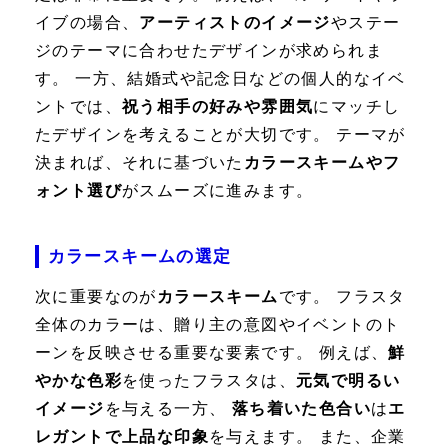
イブの場合、
アーティストのイメージ
やステー
ジのテーマに合わせたデザインが求められま
す。 一方、結婚式や記念日などの個人的なイベ
ントでは、
祝う相手の好みや雰囲気
にマッチし
たデザインを考えることが大切です。 テーマが
決まれば、それに基づいた
カラースキームやフ
ォント選び
がスムーズに進みます。
カラースキームの選定
次に重要なのが
カラースキーム
です。 フラスタ
全体のカラーは、贈り主の意図やイベントのト
ーンを反映させる重要な要素です。 例えば、
鮮
やかな色彩
を使ったフラスタは、
元気で明るい
イメージ
を与える一方、
落ち着いた色合い
は
エ
レガントで上品な印象
を与えます。 また、企業