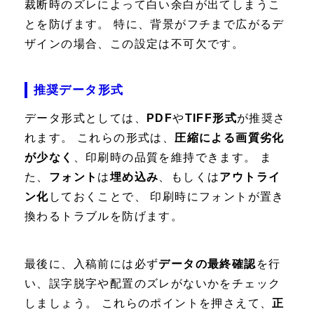
裁断時のズレによって白い余白が出てしまうこ
とを防げます。 特に、背景がフチまで広がるデ
ザインの場合、この設定は不可欠です。
推奨データ形式
データ形式としては、
PDF
や
TIFF形式
が推奨さ
れます。 これらの形式は、
圧縮による画質劣化
が少なく
、印刷時の品質を維持できます。 ま
た、
フォント
は
埋め込み
、もしくは
アウトライ
ン化
しておくことで、 印刷時にフォントが置き
換わるトラブルを防げます。
最後に、入稿前には必ず
データの最終確認
を行
い、誤字脱字や配置のズレがないかをチェック
しましょう。 これらのポイントを押さえて、
正