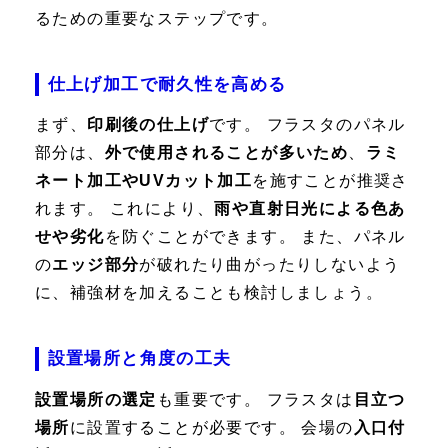
るための重要なステップです。
仕上げ加工で耐久性を高める
まず、
印刷後の仕上げ
です。 フラスタのパネル
部分は、
外で使用されることが多いため
、
ラミ
ネート加工やUVカット加工
を施すことが推奨さ
れます。 これにより、
雨や直射日光による色あ
せや劣化
を防ぐことができます。 また、パネル
の
エッジ部分
が破れたり曲がったりしないよう
に、補強材を加えることも検討しましょう。
設置場所と角度の工夫
設置場所の選定
も重要です。 フラスタは
目立つ
場所
に設置することが必要です。 会場の
入口付