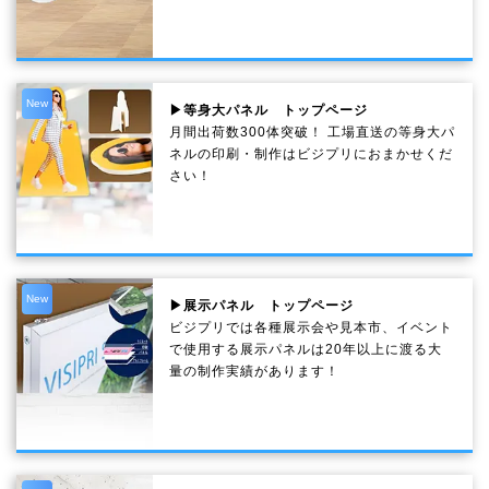
New
▶等身大パネル トップページ
月間出荷数300体突破！ 工場直送の等身大パ
ネルの印刷・制作は
ビジプリ
におまかせくだ
さい！
New
▶展示パネル トップページ
ビジプリでは各種展示会や見本市、イベント
で使用する展示パネルは20年以上に渡る大
量の制作実績があります！