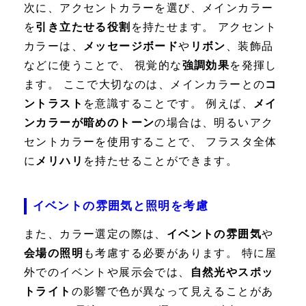
次に、アクセントカラーを選び、メインカラー
を
引き立たせる役割
を持たせます。 アクセント
カラーは、
メッセージボード
や
リボン
、装飾品
などに使うことで、 視覚的な
強調効果
を発揮し
ます。 ここで大切なのは、メインカラーとの
コ
ントラスト
を意識することです。 例えば、
メイ
ンカラーが暗めのトーン
の場合は、明るいアク
セントカラーを使用することで、 フラスタ全体
に
メリハリ
を持たせることができます。
イベントの雰囲気と照明を考慮
また、カラー選定の際は、
イベントの雰囲気
や
会場の照明
も考慮する必要があります。 特に屋
外でのイベントや展示会では、
自然光やスポッ
トライト
の影響で色が異なって見えることがあ