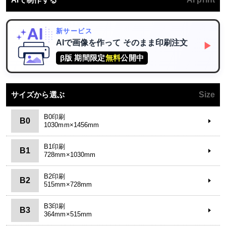
新サービス
AIで画像を作って
そのまま印刷注文
▶
β版 期間限定
無料
公開中
サイズから選ぶ
Size
B0印刷
B0
1030mm×1456mm
B1印刷
B1
728mm×1030mm
B2印刷
B2
515mm×728mm
B3印刷
B3
364mm×515mm