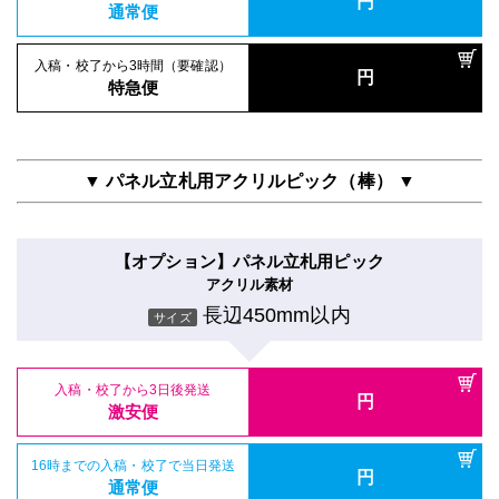
円
通常便
入稿・校了から3時間（要確認）
円
特急便
▼ パネル立札用アクリルピック（棒） ▼
【オプション】パネル立札用ピック
アクリル素材
長辺450mm以内
サイズ
入稿・校了から3日後発送
円
激安便
16時までの入稿・校了で当日発送
円
通常便