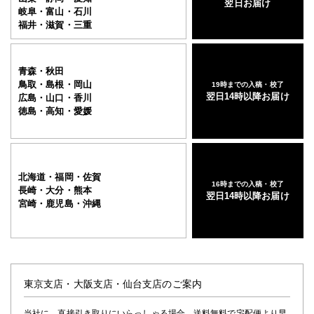
翌日お届け
岐阜・富山・石川
福井・滋賀・三重
青森・秋田
鳥取・島根・岡山
19時までの入稿・校了
翌日14時以降お届け
広島・山口・香川
徳島・高知・愛媛
北海道・福岡・佐賀
16時までの入稿・校了
長崎・大分・熊本
翌日14時以降お届け
宮崎・鹿児島・沖縄
東京支店・大阪支店・仙台支店のご案内
当社に、直接引き取りにいらっしゃる場合、送料無料で宅配便より早