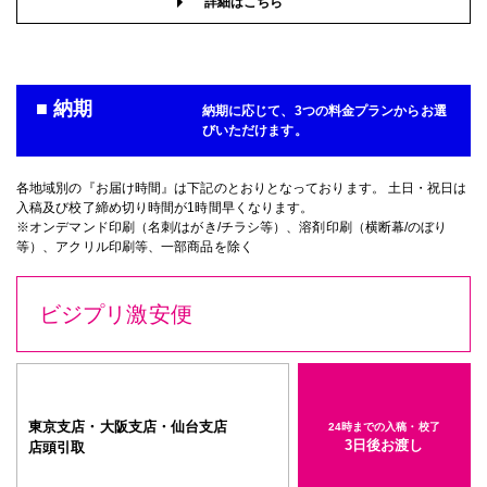
詳細はこちら
■ 納期
納期に応じて、3つの料金プランからお選
びいただけます。
各地域別の『お届け時間』は下記のとおりとなっております。 土日・祝日は
入稿及び校了締め切り時間が1時間早くなります。
※オンデマンド印刷（名刺/はがき/チラシ等）、溶剤印刷（横断幕/のぼり
等）、アクリル印刷等、一部商品を除く
ビジプリ激安便
東京支店・大阪支店・仙台支店
24時までの入稿・校了
3日後お渡し
店頭引取