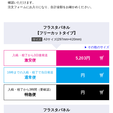
確認いただけます。
注文フォームにお入りになり、合計金額をお確かめください。
フラスタパネル
【フリーカットタイプ】
A3サイズ(297mm×420mm)
サイズ
その他のサイズ
▶
入稿・校了から3日後発送
5,203円
激安便
16時までの入稿・校了で当日発送
円
通常便
入稿・校了から3時間（要確認）
円
特急便
フラスタパネル