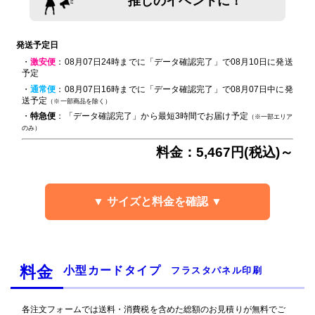
推しのイベントに！
発送予定日
・
激安便
：08月07日24時までに「データ確認完了」で08月10日に発送
予定
・
通常便
：08月07日16時までに「データ確認完了」で08月07日中に発
送予定
（※一部商品を除く）
・
特急便
：「データ確認完了」から最短3時間でお届け予定
（※一部エリア
のみ）
料金：5,467円(税込)～
▼ サイズと料金を確認 ▼
料金
小型カードタイプ
フラスタパネル印刷
各注文フォームでは送料・消費税を含めた総額のお見積りが無料でご