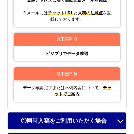
※メールには
チャットURL
と
入稿の注意点
を記
載しております。
STEP 4
ビジプリでデータ確認
STEP 5
データ確認完了または不備内容について、
チャ
ットでご案内
①同時入稿をご利用いただく場合