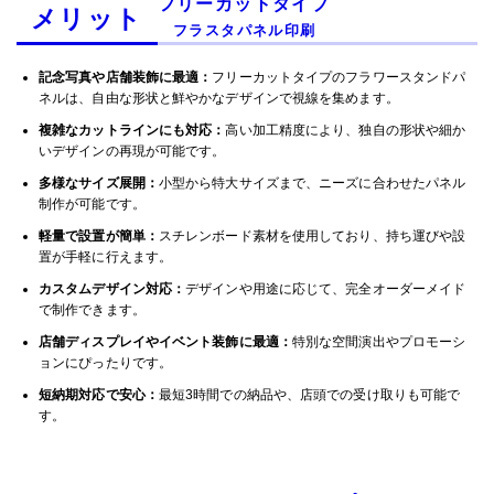
フリーカットタイプ
メリット
フラスタパネル印刷
記念写真や店舗装飾に最適：
フリーカットタイプのフラワースタンドパ
ネルは、自由な形状と鮮やかなデザインで視線を集めます。
複雑なカットラインにも対応：
高い加工精度により、独自の形状や細か
いデザインの再現が可能です。
多様なサイズ展開：
小型から特大サイズまで、ニーズに合わせたパネル
制作が可能です。
軽量で設置が簡単：
スチレンボード素材を使用しており、持ち運びや設
置が手軽に行えます。
カスタムデザイン対応：
デザインや用途に応じて、完全オーダーメイド
で制作できます。
店舗ディスプレイやイベント装飾に最適：
特別な空間演出やプロモーシ
ョンにぴったりです。
短納期対応で安心：
最短3時間での納品や、店頭での受け取りも可能で
す。