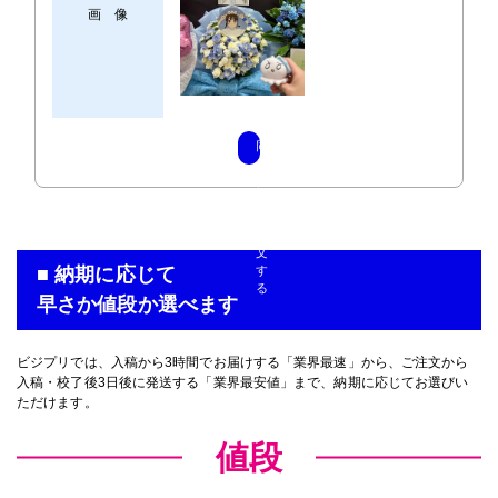
画 像
同
じ
仕
様
で
注
文
■ 納期に応じて
す
る
早さか値段か選べます
ビジプリでは、入稿から3時間でお届けする「業界最速」から、ご注文から
入稿・校了後3日後に発送する「業界最安値」まで、納期に応じてお選びい
ただけます。
値段