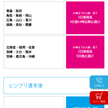
青森・秋田
24時までの入稿・校了
鳥取・島根・岡山
3日後発送
広島・山口・香川
4日後14時以降お届け
徳島・高知・愛媛
北海道・福岡・佐賀
24時までの入稿・校了
3日後発送
長崎・大分・熊本
5日後お届け
宮崎・鹿児島・沖縄
ビジプリ通常便
お問合せ
カート確認